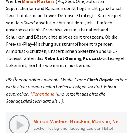
Wer bei
Minion Masters
(PC, Xbox One) sofort an
Superschurken und Bananen denkt liegt nicht ganz falsch.
Zwar hat das neue Tower-Defense-Strategie-Kartenspiel
von
BetaDwarf
absolut nichts mit dem „Ich – Einfach
unverbesserlich!“-Franchise zu tun, aber allerhand
Schurken und Bösewichte gibt es dort trotzdem. Ob die
Free-to-Play-Mischung aus strumpfhosentragenden
Armbrust-Schützen, unsterblichen Skeletten und UFO-
Todesstrahlen das
Rebell.at Gaming Podcast-
Gütesiegel
bekommt, hört ihr wie immer nur bei uns.
PS: Über das öfter erwähnte Mobile Game
Clash Royale
haben
wir in einer unserer ersten Podcast-Folgen vor drei Jahren
gesprochen.
Hier entlang
(und verzeiht uns bitte die
Soundqualität von damals…).