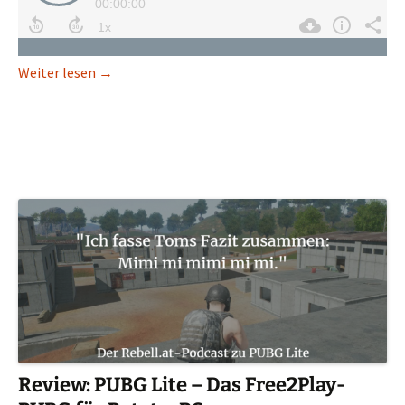
Review: The Church in the Darkness – Mit Stealth
Weiter lesen
→
Review: PUBG Lite – Das Free2Play-