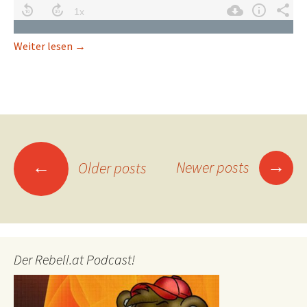
Draugen: Edward nicht allein im Fjord
Weiter lesen
→
Posts
→
←
Newer posts
Older posts
navigation
Der Rebell.at Podcast!