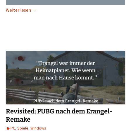
Review: The Blackout Club – Coop-Teenie-Horror,
Weiter lesen
→
Revisited: PUBG nach dem Erangel-
Remake
PC
,
Spiele
,
Windows