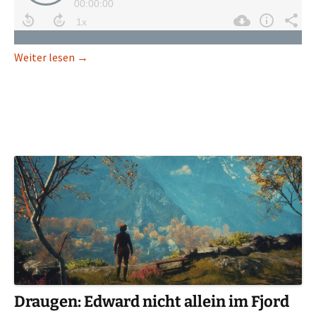
Minion Masters: Brücken, Monster, Nervenschlac
Weiter lesen
→
Draugen: Edward nicht allein im Fjord