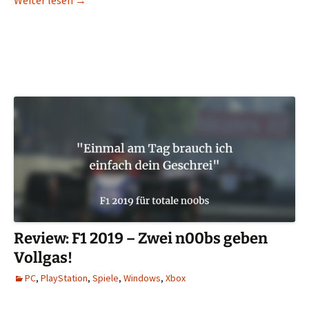
Review: F1 2019 – Zwei n00bs geben
Vollgas!
PC
,
PlayStation
,
Spiele
,
Windows
,
Xbox