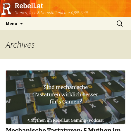
Rebell.at
Games, Tech & Nerdstuff mit nur 0,9% Fett!
Skip
Suchen
Menu
to
nach:
content
Archives
Mechanische Tastaturen: 5 Mythen im