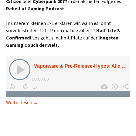
Citizen
oder
Cyberpunk 2077
in der aktuellen Folge des
Rebell.at Gaming Podcast
.
In unserem kleinen 1×1 erklären wir, wann es lohnt
vorzubestellen. 1×1=1! drei mal die Ziffer 1?
Half-Life 3
Confirmed!
Los geht’s, nehmt Platz auf der
längsten
Gaming Couch der Welt.
Vaporware & Pre-Release-Hypes: Alles nur leere 
Weiter lesen
→