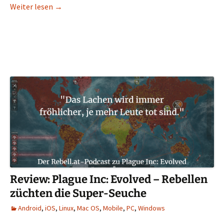
Review: F1 2019 – Zwei n00bs geben Vollgas!
Weiter lesen
→
Review: Plague Inc: Evolved – Rebellen
züchten die Super-Seuche
Android
,
iOS
,
Linux
,
Mac OS
,
Mobile
,
PC
,
Windows