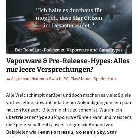
Vaporware & Pre-Release-Hypes: Alles
nur leere Versprechungen?
Allgemein
,
Nintendo Switch
,
PC
,
PlayStation
,
Spiele
,
Xbox
Alle Welt schimpft darüber und doch machen es viele: Spiele
vorbestellen, obwohl nebst einer Ankündigung und ein paar
netten Konzept-Bildern nichts zu sehen ist. Warum ein
übertriebener
Hype
zu
Vaporware
führen kann und meistens
die Spielerschaft enttäuscht zeigen wir Anhand von
Beispielen wie
Team Fortress 2
,
No Man’s Sky, Star