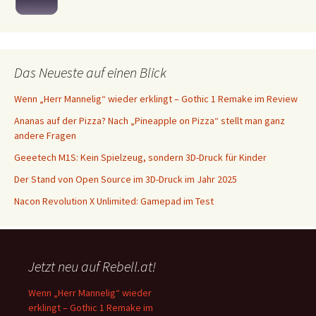
Das Neueste auf einen Blick
Wenn „Herr Mannelig“ wieder erklingt – Gothic 1 Remake im Review
Ananas auf der Pizza? Nach „Pineapple on Pizza“ stellt man ganz
andere Fragen
Geeetech M1S: Kein Spielzeug, sondern 3D-Druck für Kinder
Der Stand von Open Source im 3D-Druck im Jahr 2025
Nacon Revolution X Unlimited: Gamepad im Test
Jetzt neu auf Rebell.at!
Wenn „Herr Mannelig“ wieder
erklingt – Gothic 1 Remake im