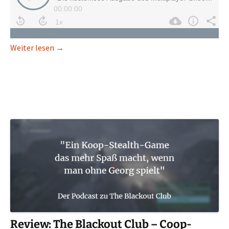
Review: PUBG Lite – Das Free2Play-PUBG für Pot
Weiter lesen
→
Review: The Blackout Club – Coop-