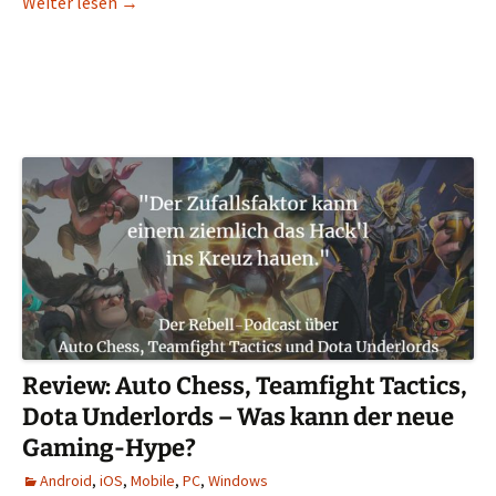
Review: Plague Inc: Evolved – Rebellen züchten d
Weiter lesen
→
Review: Auto Chess, Teamfight Tactics,
Dota Underlords – Was kann der neue
Gaming-Hype?
Android
,
iOS
,
Mobile
,
PC
,
Windows