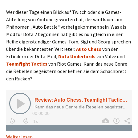
Wer dieser Tage einen Blick auf Twitch oder die Games-
Abteilung von Youtube geworfen hat, der wird kaum am
Phänomen „Auto Battle“ vorbei gekommen sein. Was als
Mod für Dota 2 begonnen hat gibt es nun gleich in einer
Reihe eigenständiger Games. Tom, Sigi und Georg sprechen
über die bekanntesten Vertreter:
Auto Chess
von den
Erfindern der Dota-Mod,
Dota Underlords
von Valve und
Teamfight Tactics
von Riot Games. Kann das neue Genre
die Rebellen begeistern oder kehren sie dem Schachbrett
den Rücken?
Review: Auto Chess, Teamfight Tactics, Dota Und
Weiter lesen
→