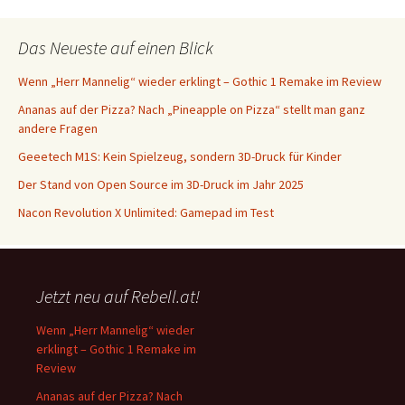
Das Neueste auf einen Blick
Wenn „Herr Mannelig“ wieder erklingt – Gothic 1 Remake im Review
Ananas auf der Pizza? Nach „Pineapple on Pizza“ stellt man ganz
andere Fragen
Geeetech M1S: Kein Spielzeug, sondern 3D-Druck für Kinder
Der Stand von Open Source im 3D-Druck im Jahr 2025
Nacon Revolution X Unlimited: Gamepad im Test
Jetzt neu auf Rebell.at!
Wenn „Herr Mannelig“ wieder
erklingt – Gothic 1 Remake im
Review
Ananas auf der Pizza? Nach