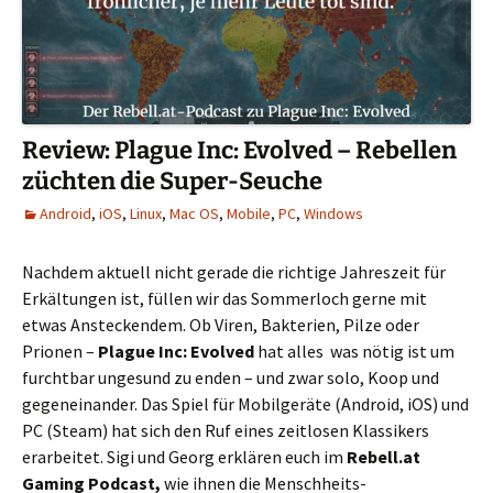
Review: Plague Inc: Evolved – Rebellen
züchten die Super-Seuche
Android
,
iOS
,
Linux
,
Mac OS
,
Mobile
,
PC
,
Windows
Nachdem aktuell nicht gerade die richtige Jahreszeit für
Erkältungen ist, füllen wir das Sommerloch gerne mit
etwas Ansteckendem. Ob Viren, Bakterien, Pilze oder
Prionen –
Plague Inc: Evolved
hat alles was nötig ist um
furchtbar ungesund zu enden – und zwar solo, Koop und
gegeneinander. Das Spiel für Mobilgeräte (Android, iOS) und
PC (Steam) hat sich den Ruf eines zeitlosen Klassikers
erarbeitet. Sigi und Georg erklären euch im
Rebell.at
Gaming Podcast,
wie ihnen die Menschheits-