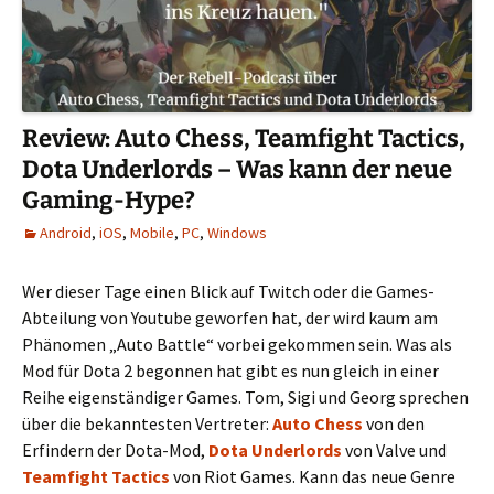
Review: Auto Chess, Teamfight Tactics,
Dota Underlords – Was kann der neue
Gaming-Hype?
Android
,
iOS
,
Mobile
,
PC
,
Windows
Wer dieser Tage einen Blick auf Twitch oder die Games-
Abteilung von Youtube geworfen hat, der wird kaum am
Phänomen „Auto Battle“ vorbei gekommen sein. Was als
Mod für Dota 2 begonnen hat gibt es nun gleich in einer
Reihe eigenständiger Games. Tom, Sigi und Georg sprechen
über die bekanntesten Vertreter:
Auto Chess
von den
Erfindern der Dota-Mod,
Dota Underlords
von Valve und
Teamfight Tactics
von Riot Games. Kann das neue Genre