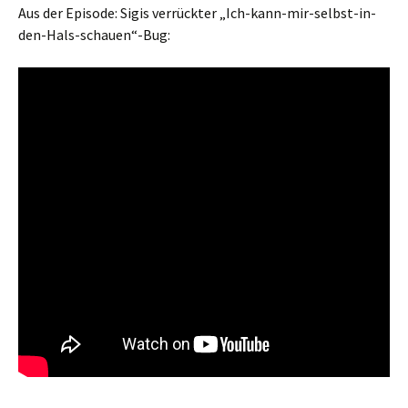
Aus der Episode: Sigis verrückter „Ich-kann-mir-selbst-in-
den-Hals-schauen“-Bug: