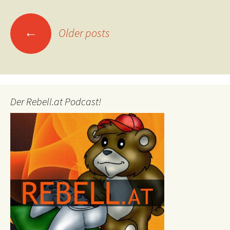
Posts
←
Older posts
navigation
Der Rebell.at Podcast!