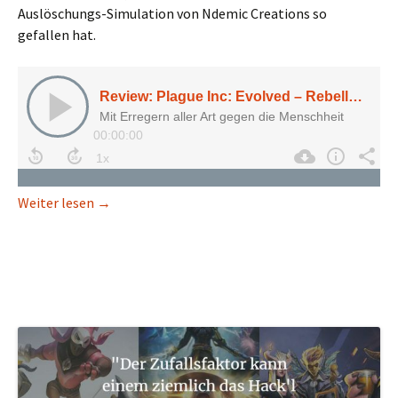
Auslöschungs-Simulation von Ndemic Creations so
gefallen hat.
Review: Plague Inc: Evolved – Rebellen züchten d
Weiter lesen
→