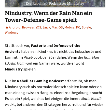
Mindustry: Wenn der Rain Man ein
Tower-Defense-Game spielt
Android
,
Browser
,
iOS
,
Linux
,
Mac OS
,
Mobile
,
PC
,
Spiele
,
Windows
Stellt euch vor,
Factorio
und
Defense of the
Ancients
haben ein Kind – es ist nicht das hübscheste und
kommt im Pixel-Look der 90er daher. Wenn der
Rain Man
(
Dustin Hoffman)
ein Gamer wäre, würde er wohl
Mindustry
spielen.
Nur im
Rebell.at Gaming Podcast
erfahrt ihr, ob man
Mindustry auch als normaler Mensch spielen kann oder ob
man einen gewissen Hang zu einer Inselbegabung braucht.
Es ist ein Spiel, welches bei einigen die innere
Marie Kondō
weckt, bei anderen den Strategen hervorruft und für wieder