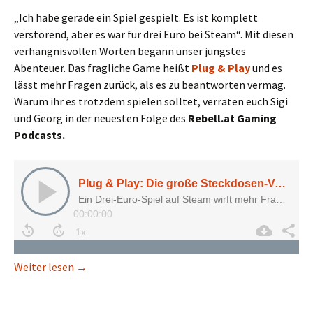
„Ich habe gerade ein Spiel gespielt. Es ist komplett
verstörend, aber es war für drei Euro bei Steam“. Mit diesen
verhängnisvollen Worten begann unser jüngstes
Abenteuer. Das fragliche Game heißt
Plug & Play
und es
lässt mehr Fragen zurück, als es zu beantworten vermag.
Warum ihr es trotzdem spielen solltet, verraten euch Sigi
und Georg in der neuesten Folge des
Rebell.at Gaming
Podcasts.
Plug & Play: Die große Steckdosen-Verstörung
Weiter lesen
→