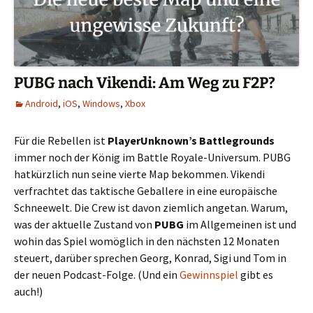
PUBG nach Vikendi: Am Weg zu F2P?
Android
,
iOS
,
Windows
,
Xbox
Für die Rebellen ist
PlayerUnknown’s Battlegrounds
immer noch der König im Battle Royale-Universum. PUBG
hatkürzlich nun seine vierte Map bekommen. Vikendi
verfrachtet das taktische Geballere in eine europäische
Schneewelt. Die Crew ist davon ziemlich angetan. Warum,
was der aktuelle Zustand von
PUBG
im Allgemeinen ist und
wohin das Spiel womöglich in den nächsten 12 Monaten
steuert, darüber sprechen Georg, Konrad, Sigi und Tom in
der neuen Podcast-Folge. (Und ein
Gewinnspiel
gibt es
auch!)