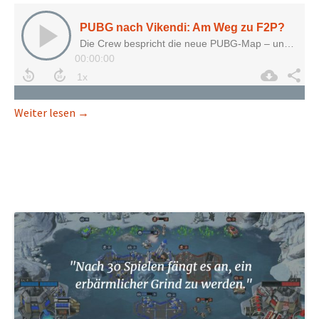
PUBG nach Vikendi: Am Weg zu F2P?
Weiter lesen
→