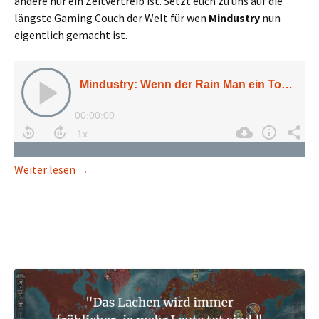
andere nur ein Zeitvertreib ist. Setzt euch zu uns auf die
längste Gaming Couch der Welt für wen
Mindustry
nun
eigentlich gemacht ist.
Mindustry: Wenn der Rain Man ein Tower-Defense
Weiter lesen
→