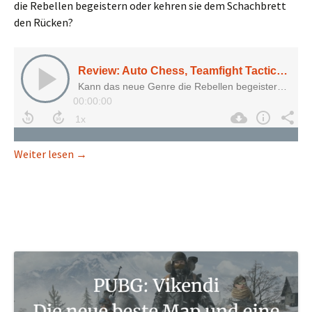
die Rebellen begeistern oder kehren sie dem Schachbrett
den Rücken?
Review: Auto Chess, Teamfight Tactics, Dota Und
Weiter lesen
→