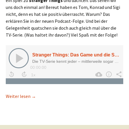
ein Spiel zu
Stranger Things
und dachten: Das sehen wir
uns doch einmal an! Bereut haben es Tom, Konrad und Sigi
nicht, denn es hat sie positiv überrascht. Warum? Das
erklären Sie in der neuen Podcast-Folge. Und bei der
Gelegenheit quatschen sie doch auch gleich mal über die
TV-Serie. (Was haltet ihr davon?) Viel Spaß mit der Folge!
Stranger Things: Das Game und die Serie
Weiter lesen
→