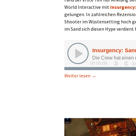
World Interactive mit
Insurgency
gelungen. In zahlreichen Rezensio
Shooter im Wüstensetting hoch gel
im Sand sich diesen Hype verdient
Insurgency: Sandstorm
Weiter lesen
→