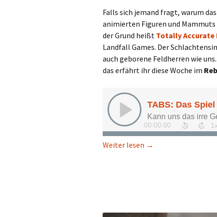
Falls sich jemand fragt, warum das
animierten Figuren und Mammuts is
der Grund heißt
Totally Accurate
Landfall Games. Der Schlachtensim
auch geborene Feldherren wie uns.
das erfährt ihr diese Woche im
Reb
TABS: Das Spiel mit d
Weiter lesen
→