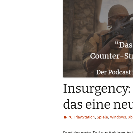
Insurgency:
das eine ne
PC
,
PlayStation
,
Spiele
,
Windows
,
Xb
Fand der erste Teil nur Anklang b