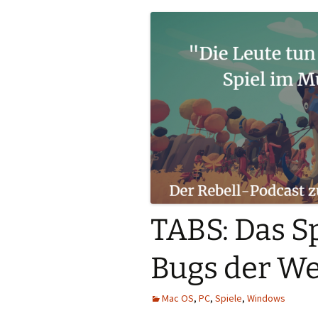
TABS: Das S
Bugs der We
Mac OS
,
PC
,
Spiele
,
Windows