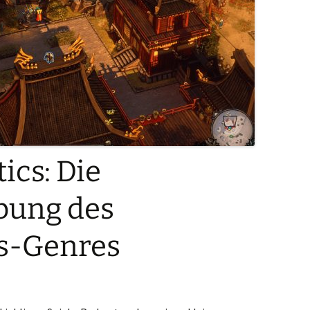
ics: Die
bung des
-Genres