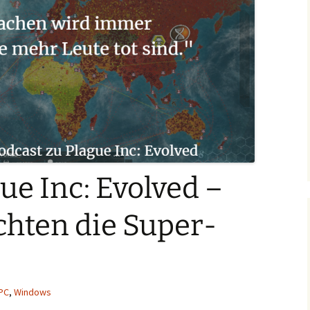
ue Inc: Evolved –
chten die Super-
PC
,
Windows