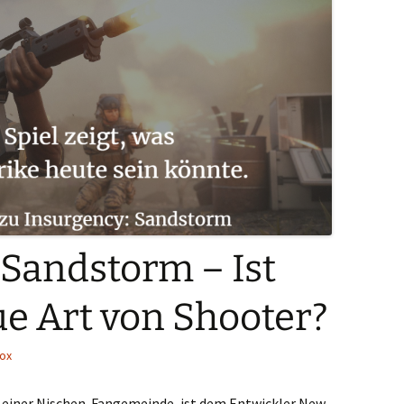
 Sandstorm – Ist
ue Art von Shooter?
ox
ei einer Nischen-Fangemeinde, ist dem Entwickler New