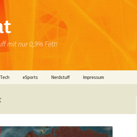
at
f mit nur 0,9% Fett!
 Tech
eSports
Nerdstuff
Impressum
Windows
Newsletter
Datenschutzerklärung
k
Mac OS
Linux
Browser