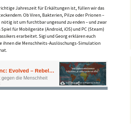
chtige Jahreszeit für Erkältungen ist, füllen wir das
ckendem. Ob Viren, Bakterien, Pilze oder Prionen –
 nötig ist um furchtbar ungesund zu enden – und zwar
 Spiel für Mobilgeräte (Android, iOS) und PC (Steam)
assikers erarbeitet. Sigi und Georg erklären euch
e ihnen die Menschheits-Auslöschungs-Simulation
hat.
volved – Rebellen züchten die Super-Seuche