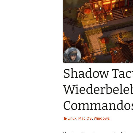
Shadow Tact
Wiederbele
Commandos
Linux
,
Mac OS
,
Windows