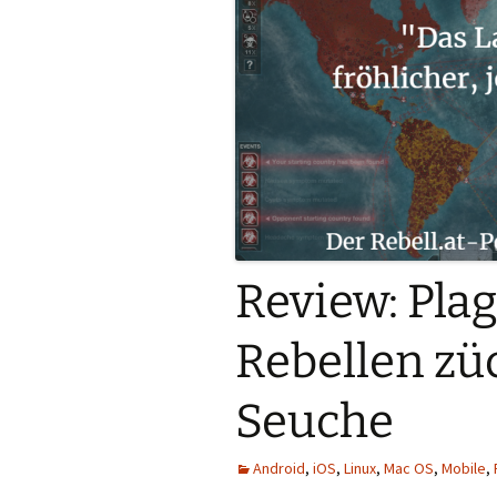
Review: Plag
Rebellen zü
Seuche
Android
,
iOS
,
Linux
,
Mac OS
,
Mobile
,