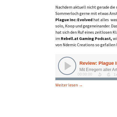
Nachdem aktuell nicht gerade die ri
Sommerloch gerne mit etwas Anste
Plague Inc: Evolved
hat alles was
solo, Koop und gegeneinander. Das
hat sich den Ruf eines zeitlosen Kl
im
Rebell.at Gaming Podcast,
wi
von Ndemic Creations so gefallen 
Review: Plague Inc: E
Weiter lesen
→