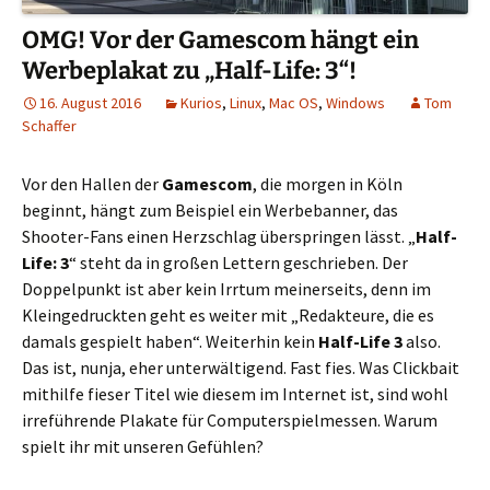
OMG! Vor der Gamescom hängt ein
Werbeplakat zu „Half-Life: 3“!
16. August 2016
Kurios
,
Linux
,
Mac OS
,
Windows
Tom
Schaffer
Vor den Hallen der
Gamescom
, die morgen in Köln
beginnt, hängt zum Beispiel ein Werbebanner, das
Shooter-Fans einen Herzschlag überspringen lässt. „
Half-
Life: 3
“ steht da in großen Lettern geschrieben. Der
Doppelpunkt ist aber kein Irrtum meinerseits, denn im
Kleingedruckten geht es weiter mit „Redakteure, die es
damals gespielt haben“. Weiterhin kein
Half-Life 3
also.
Das ist, nunja, eher unterwältigend. Fast fies. Was Clickbait
mithilfe fieser Titel wie diesem im Internet ist, sind wohl
irreführende Plakate für Computerspielmessen. Warum
spielt ihr mit unseren Gefühlen?