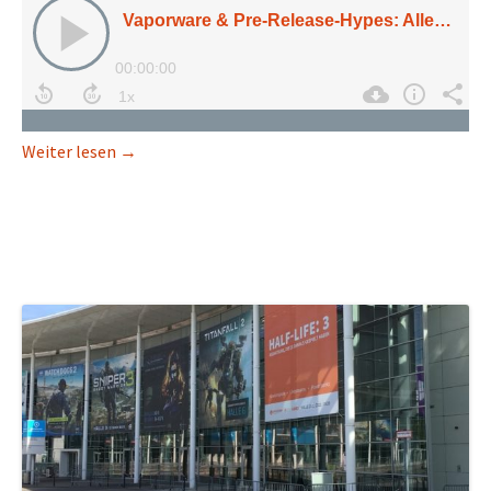
Vaporware & Pre-Release-Hypes: Alles nur leere 
Weiter lesen
→