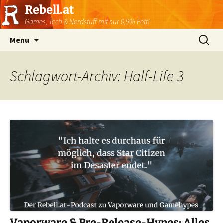
Rebell.at
Games, Tech & Nerdstuff mit nur 0,9% Fett!
Skip
Suchen
Menu
to
nach:
content
Schlagwort-Archiv: Half-Life 3
Vaporware & Pre-Release-Hypes: Alles