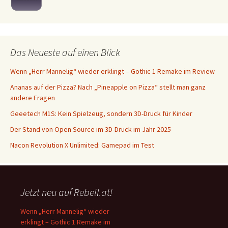
Das Neueste auf einen Blick
Wenn „Herr Mannelig“ wieder erklingt – Gothic 1 Remake im Review
Ananas auf der Pizza? Nach „Pineapple on Pizza“ stellt man ganz
andere Fragen
Geeetech M1S: Kein Spielzeug, sondern 3D-Druck für Kinder
Der Stand von Open Source im 3D-Druck im Jahr 2025
Nacon Revolution X Unlimited: Gamepad im Test
Jetzt neu auf Rebell.at!
Wenn „Herr Mannelig“ wieder
erklingt – Gothic 1 Remake im