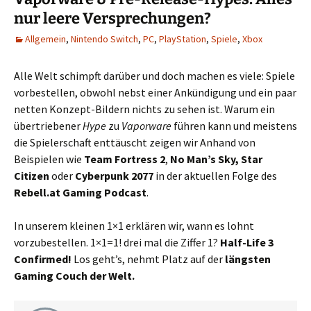
nur leere Versprechungen?
Allgemein
,
Nintendo Switch
,
PC
,
PlayStation
,
Spiele
,
Xbox
Alle Welt schimpft darüber und doch machen es viele: Spiele
vorbestellen, obwohl nebst einer Ankündigung und ein paar
netten Konzept-Bildern nichts zu sehen ist. Warum ein
übertriebener
Hype
zu
Vaporware
führen kann und meistens
die Spielerschaft enttäuscht zeigen wir Anhand von
Beispielen wie
Team Fortress 2
,
No Man’s Sky, Star
Citizen
oder
Cyberpunk 2077
in der aktuellen Folge des
Rebell.at Gaming Podcast
.
In unserem kleinen 1×1 erklären wir, wann es lohnt
vorzubestellen. 1×1=1! drei mal die Ziffer 1?
Half-Life 3
Confirmed!
Los geht’s, nehmt Platz auf der
längsten
Gaming Couch der Welt.