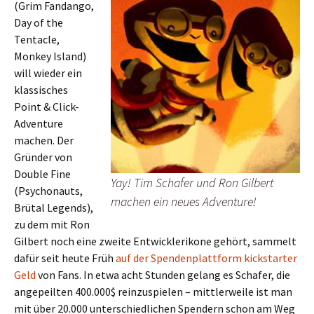
(Grim Fandango,
Day of the
Tentacle,
Monkey Island)
will wieder ein
klassisches
Point & Click-
Adventure
machen. Der
Gründer von
Double Fine
Yay! Tim Schafer und Ron Gilbert
(Psychonauts,
machen ein neues Adventure!
Brütal Legends),
zu dem mit Ron
Gilbert noch eine zweite Entwicklerikone gehört, sammelt
dafür seit heute Früh
auf der Spendenplattform kickstarter
Geld
von Fans. In etwa acht Stunden gelang es Schafer, die
angepeilten 400.000$ reinzuspielen – mittlerweile ist man
mit über 20.000 unterschiedlichen Spendern schon am Weg