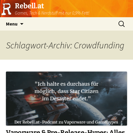
Rebell.at
Games, Tech & Nerdstuff mit nur 0,9% Fett!
Skip
Suchen
Menu
to
nach:
content
Schlagwort-Archiv: Crowdfunding
Vaporware & Pre-Release-Hypes: Alles