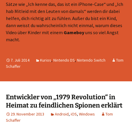
Sätze wie „Ich kenne das, das ist ein iPhone-Case“ und „Ich
hab Mitleid mit den Leuten von damals“ werden dir dabei
helfen, dich richtig alt zu fühlen. Außer du bist ein Kind,
dann weisst du wahrscheinlich nicht einmal, warum dieses
Video über Kinder mit einem
Gameboy
uns so viel Angst
macht.
7. Juli 2014
Kurios
,
Nintendo DS
,
Nintendo Switch
Tom
Schaffer
Entwickler von „1979 Revolution“ in
Heimat zu feindlichen Spionen erklärt
29. November 2013
Android
,
iOS
,
Windows
Tom
Schaffer