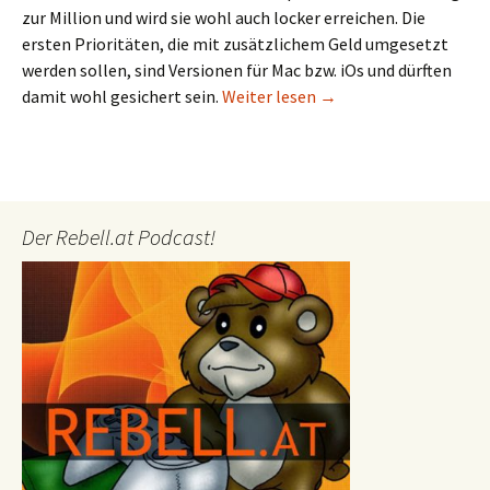
zur Million und wird sie wohl auch locker erreichen. Die
ersten Prioritäten, die mit zusätzlichem Geld umgesetzt
werden sollen, sind Versionen für Mac bzw. iOs und dürften
Broken Age – Fans spen
damit wohl gesichert sein.
Weiter lesen
→
Der Rebell.at Podcast!