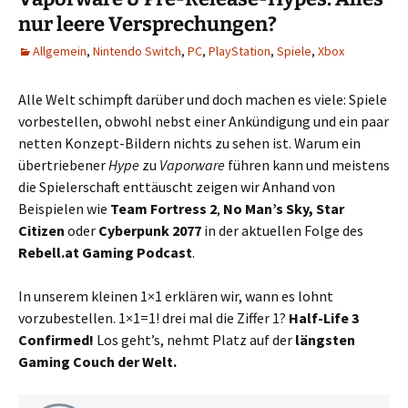
nur leere Versprechungen?
Allgemein
,
Nintendo Switch
,
PC
,
PlayStation
,
Spiele
,
Xbox
Alle Welt schimpft darüber und doch machen es viele: Spiele
vorbestellen, obwohl nebst einer Ankündigung und ein paar
netten Konzept-Bildern nichts zu sehen ist. Warum ein
übertriebener
Hype
zu
Vaporware
führen kann und meistens
die Spielerschaft enttäuscht zeigen wir Anhand von
Beispielen wie
Team Fortress 2
,
No Man’s Sky, Star
Citizen
oder
Cyberpunk 2077
in der aktuellen Folge des
Rebell.at Gaming Podcast
.
In unserem kleinen 1×1 erklären wir, wann es lohnt
vorzubestellen. 1×1=1! drei mal die Ziffer 1?
Half-Life 3
Confirmed!
Los geht’s, nehmt Platz auf der
längsten
Gaming Couch der Welt.