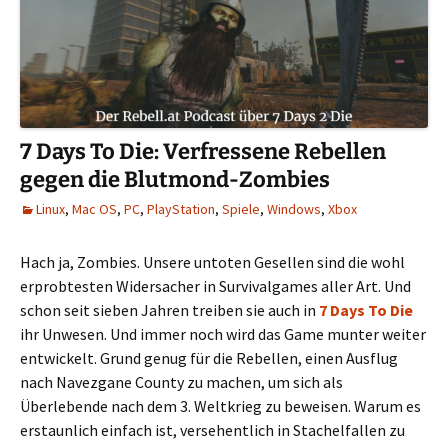
7 Days To Die: Verfressene Rebellen
gegen die Blutmond-Zombies
Linux
,
Mac OS
,
PC
,
PlayStation
,
Spiele
,
Windows
,
Xbox
Hach ja, Zombies. Unsere untoten Gesellen sind die wohl
erprobtesten Widersacher in Survivalgames aller Art. Und
schon seit sieben Jahren treiben sie auch in
7 Days To Die
ihr Unwesen. Und immer noch wird das Game munter weiter
entwickelt. Grund genug für die Rebellen, einen Ausflug
nach Navezgane County zu machen, um sich als
Überlebende nach dem 3. Weltkrieg zu beweisen. Warum es
erstaunlich einfach ist, versehentlich in Stachelfallen zu