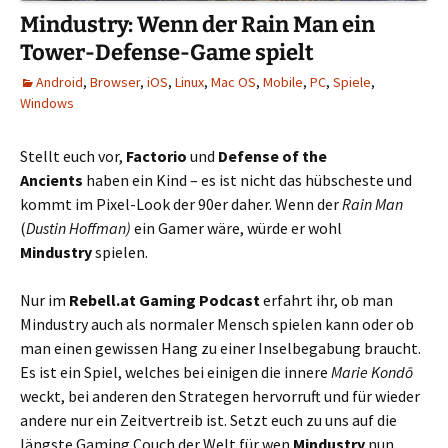
Mindustry: Wenn der Rain Man ein
Tower-Defense-Game spielt
Android
,
Browser
,
iOS
,
Linux
,
Mac OS
,
Mobile
,
PC
,
Spiele
,
Windows
Stellt euch vor,
Factorio
und
Defense of the
Ancients
haben ein Kind – es ist nicht das hübscheste und
kommt im Pixel-Look der 90er daher. Wenn der
Rain Man
(
Dustin Hoffman)
ein Gamer wäre, würde er wohl
Mindustry
spielen.
Nur im
Rebell.at Gaming Podcast
erfahrt ihr, ob man
Mindustry auch als normaler Mensch spielen kann oder ob
man einen gewissen Hang zu einer Inselbegabung braucht.
Es ist ein Spiel, welches bei einigen die innere
Marie Kondō
weckt, bei anderen den Strategen hervorruft und für wieder
andere nur ein Zeitvertreib ist. Setzt euch zu uns auf die
längste Gaming Couch der Welt für wen
Mindustry
nun