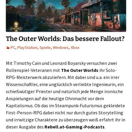
The Outer Worlds: Das bessere Fallout?
PC
,
PlayStation
,
Spiele
,
Windows
,
Xbox
Mit Timothy Cain und Leonard Boyarsky versuchen zwei
Rollenspiel-Veteranen mit
The Outer Worlds
ihr Solo-
RPG-Meisterwerk abzuliefern. Mit dabei sind u.a. ein irrer
Wissenschaftler, eine unglücklich verliebte Ingenieurin, ein
schießwütiger Priester und natürlich jede Menge ironische
Anspielungen auf die heutige Ohnmacht vor dem
Kapitalismus. Ob das im Steampunk-Futurismus gekleidete
First-Person-RPG dabei nicht nur durch gutes Storytelling
und irrwitzige Charaktere zu überzeugen weiß erfahrt ihr in
dieser Ausgabe des
Rebell.at-Gaming-Podcasts
.