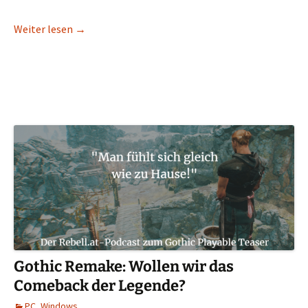
Die zweitbesten Spiele 2019
Weiter lesen
→
Gothic Remake: Wollen wir das
Comeback der Legende?
PC
,
Windows