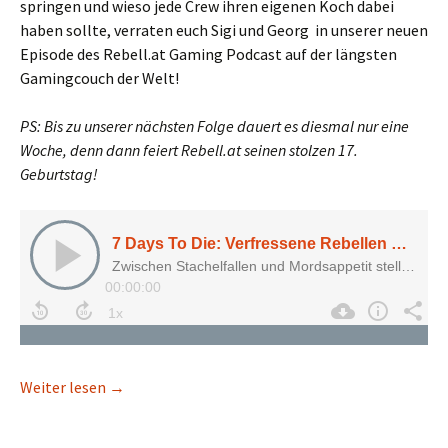
springen und wieso jede Crew ihren eigenen Koch dabei
haben sollte, verraten euch Sigi und Georg in unserer neuen
Episode des Rebell.at Gaming Podcast auf der längsten
Gamingcouch der Welt!
PS: Bis zu unserer nächsten Folge dauert es diesmal nur eine
Woche, denn dann feiert Rebell.at seinen stolzen 17.
Geburtstag!
7 Days To Die: Verfressene Rebellen gegen die 
Weiter lesen
→