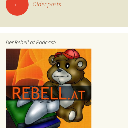
Posts
←
Older posts
navigation
Der Rebell.at Podcast!