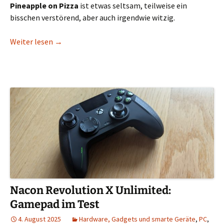
Pineapple on Pizza
ist etwas seltsam, teilweise ein
bisschen verstörend, aber auch irgendwie witzig.
Ananas auf der Pizza? Nach „Pineapple on Pizza“
Weiter lesen
→
Nacon Revolution X Unlimited:
Gamepad im Test
4. August 2025
Hardware, Gadgets und smarte Geräte
,
PC
,