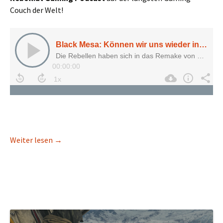
Couch der Welt!
Black Mesa: Können wir uns wieder in „Half-Life“ 
Weiter lesen
→