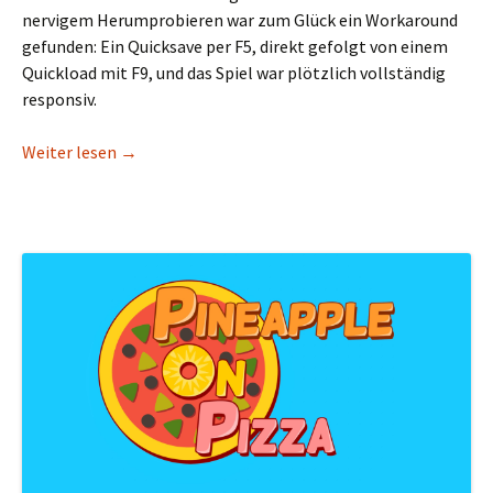
nervigem Herumprobieren war zum Glück ein Workaround
gefunden: Ein Quicksave per F5, direkt gefolgt von einem
Quickload mit F9, und das Spiel war plötzlich vollständig
responsiv.
Wenn „Herr Mannelig“ wieder erklingt – Gothic 
Weiter lesen
→