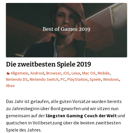
Die zweitbesten Spiele 2019
Allgemein
,
Android
,
Browser
,
iOS
,
Linux
,
Mac OS
,
Mobile
,
Nintendo DS
,
Nintendo Switch
,
PC
,
PlayStation
,
Spiele
,
Windows
,
Xbox
Das Jahr ist gelaufen, alle guten Vorsätze wurden bereits
zu Jahresbeginn über Bord geworfen und wir sitzen nun
gemeinsam auf der
längsten Gaming Couch der Welt
und
quatschen in Vollbesetzung über die
besten
zweitbesten
Spiele des Jahres.