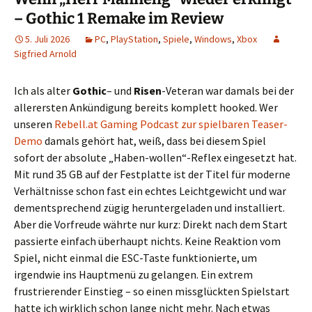
– Gothic 1 Remake im Review
5. Juli 2026
PC
,
PlayStation
,
Spiele
,
Windows
,
Xbox
Sigfried Arnold
Ich als alter
Gothic
– und
Risen
-Veteran war damals bei der
allerersten Ankündigung bereits komplett hooked. Wer
unseren
Rebell.at Gaming Podcast zur spielbaren Teaser-
Demo
damals gehört hat, weiß, dass bei diesem Spiel
sofort der absolute „Haben-wollen“-Reflex eingesetzt hat.
Mit rund 35 GB auf der Festplatte ist der Titel für moderne
Verhältnisse schon fast ein echtes Leichtgewicht und war
dementsprechend zügig heruntergeladen und installiert.
Aber die Vorfreude währte nur kurz: Direkt nach dem Start
passierte einfach überhaupt nichts. Keine Reaktion vom
Spiel, nicht einmal die ESC-Taste funktionierte, um
irgendwie ins Hauptmenü zu gelangen. Ein extrem
frustrierender Einstieg – so einen missglückten Spielstart
hatte ich wirklich schon lange nicht mehr. Nach etwas