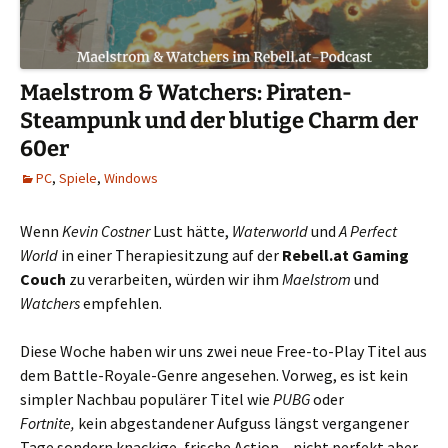
Maelstrom & Watchers: Piraten-
Steampunk und der blutige Charm der
60er
PC
,
Spiele
,
Windows
Wenn
Kevin Costner
Lust hätte,
Waterworld
und
A Perfect
World
in einer Therapiesitzung auf der
Rebell.at Gaming
Couch
zu verarbeiten, würden wir ihm
Maelstrom
und
Watchers
empfehlen.
Diese Woche haben wir uns zwei neue Free-to-Play Titel aus
dem Battle-Royale-Genre angesehen. Vorweg, es ist kein
simpler Nachbau populärer Titel wie
PUBG
oder
Fortnite,
kein abgestandener Aufguss längst vergangener
Tage sondern knackige, frische Action – nicht perfekt aber