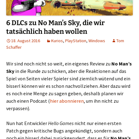
6 DLCs zu No Man’s Sky, die wir
tatsächlich haben wollen
18. August 2016
Kurios
,
PlayStation
,
Windows
Tom
Schaffer
Wir sind noch nicht so weit, ein eigenes Review zu
No Man’s
Sky
in die Runde zu schicken, aber die Reaktionen auf das
Spiel von Seiten vieler Spieler sind ziemlich wütend und ein
bisserl können wir es schon nachvollziehen. Aber dazu wird
es noch eine Menge zu sagen geben, deshalb planen wir
auch einen Podcast (
hier abonnieren
, um ihn nicht zu
verpassen).
Nun hat Entwickler
Hello Games
nicht nur einen ersten
Patch gegen kritische Bugs angekündigt, sondern auch
noch ein bisserl dabei zurückgerudert, dass es für
No Man’s