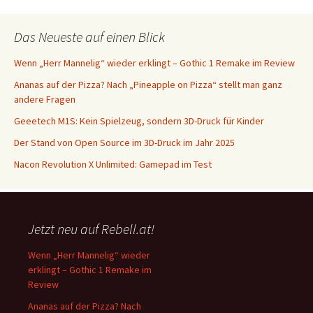
Das Neueste auf einen Blick
Wenn „Herr Mannelig“ wieder erklingt – Gothic 1 Remake im Review
Ananas auf der Pizza? Nach „Pineapple on Pizza“ stellt man ganz
andere Fragen
Geeetech M1S: Kein Spielzeug, sondern 3D-Druck für Kinder
Der Stand von Open Source im 3D-Druck im Jahr 2025
Nacon Revolution X Unlimited: Gamepad im Test
Jetzt neu auf Rebell.at!
Wenn „Herr Mannelig“ wieder
erklingt – Gothic 1 Remake im
Review
Ananas auf der Pizza? Nach