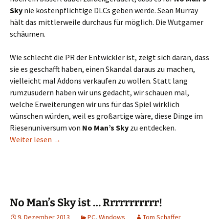
Sky
nie kostenpflichtige DLCs geben werde. Sean Murray
hält das mittlerweile durchaus für möglich. Die Wutgamer
schäumen.
Wie schlecht die PR der Entwickler ist, zeigt sich daran, dass
sie es geschafft haben, einen Skandal daraus zu machen,
vielleicht mal Addons verkaufen zu wollen. Statt lang
rumzusudern haben wir uns gedacht, wir schauen mal,
welche Erweiterungen wir uns für das Spiel wirklich
wünschen würden, weil es großartige wäre, diese Dinge im
Riesenuniversum von
No Man’s Sky
zu entdecken.
6 DLCs zu No Man’s Sky, die wir tatsächlich haben
Weiter lesen
→
No Man’s Sky ist … Rrrrrrrrrrr!
9. Dezember 2013
PC
,
Windows
Tom Schaffer