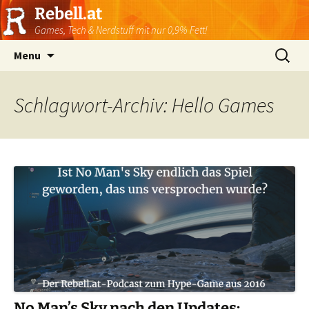
Rebell.at
Games, Tech & Nerdstuff mit nur 0,9% Fett!
Skip
Suchen
Menu
to
nach:
content
Schlagwort-Archiv: Hello Games
No Man’s Sky nach den Updates: