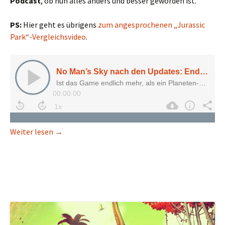
Podcast
, ob nun alles anders und besser geworden ist.
PS:
Hier geht es übrigens
zum angesprochenen „Jurassic
Park“-Vergleichsvideo
.
No Man’s Sky nach den Updates: Endlich das Spiel
Weiter lesen
→