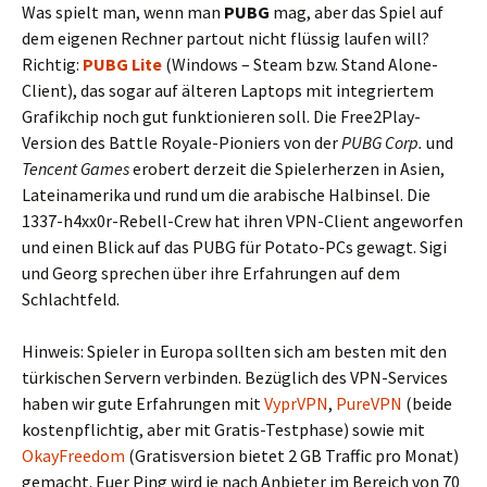
Was spielt man, wenn man
PUBG
mag, aber das Spiel auf
dem eigenen Rechner partout nicht flüssig laufen will?
Richtig:
PUBG Lite
(Windows – Steam bzw. Stand Alone-
Client), das sogar auf älteren Laptops mit integriertem
Grafikchip noch gut funktionieren soll. Die Free2Play-
Version des Battle Royale-Pioniers von der
PUBG Corp.
und
Tencent Games
erobert derzeit die Spielerherzen in Asien,
Lateinamerika und rund um die arabische Halbinsel. Die
1337-h4xx0r-Rebell-Crew hat ihren VPN-Client angeworfen
und einen Blick auf das PUBG für Potato-PCs gewagt. Sigi
und Georg sprechen über ihre Erfahrungen auf dem
Schlachtfeld.
Hinweis: Spieler in Europa sollten sich am besten mit den
türkischen Servern verbinden. Bezüglich des VPN-Services
haben wir gute Erfahrungen mit
VyprVPN
,
PureVPN
(beide
kostenpflichtig, aber mit Gratis-Testphase) sowie mit
OkayFreedom
(Gratisversion bietet 2 GB Traffic pro Monat)
gemacht. Euer Ping wird je nach Anbieter im Bereich von 70