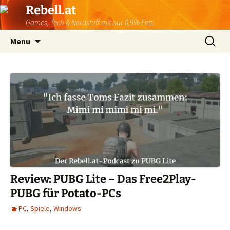
Rebell.at
Games, Tech & Nerdstuff mit nur 0,9% Fett!
Skip
Suchen
Menu
to
nach:
content
Review: PUBG Lite – Das Free2Play-
PUBG für Potato-PCs
PC
,
Spiele
,
Windows