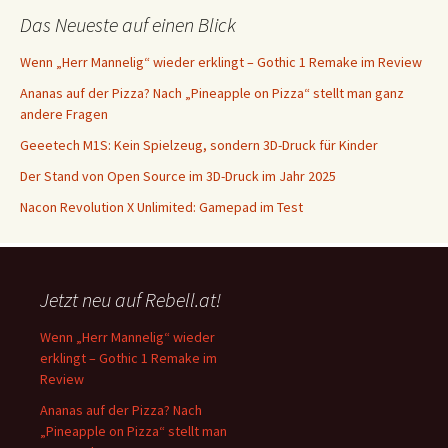
Das Neueste auf einen Blick
Wenn „Herr Mannelig“ wieder erklingt – Gothic 1 Remake im Review
Ananas auf der Pizza? Nach „Pineapple on Pizza“ stellt man ganz
andere Fragen
Geeetech M1S: Kein Spielzeug, sondern 3D-Druck für Kinder
Der Stand von Open Source im 3D-Druck im Jahr 2025
Nacon Revolution X Unlimited: Gamepad im Test
Jetzt neu auf Rebell.at!
Wenn „Herr Mannelig“ wieder
erklingt – Gothic 1 Remake im
Review
Ananas auf der Pizza? Nach
„Pineapple on Pizza“ stellt man