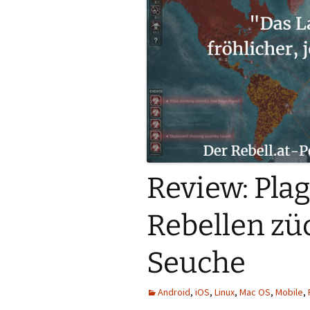
Review: Plag
Rebellen zü
Seuche
Android
,
iOS
,
Linux
,
Mac OS
,
Mobile
,