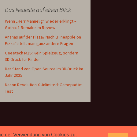
Das Neueste auf einen Blick
Wenn „Herr Mannelig“ wieder erklingt –
Gothic 1 Remake im Review
Ananas auf der Pizza? Nach „Pineapple on
Pizza“ stellt man ganz andere Fragen
Geeetech M1S: Kein Spielzeug, sondern
3D-Druck für Kinder
Der Stand von Open Source im 3D-Druck im
Jahr 2025
Nacon Revolution X Unlimited: Gamepad im
Test
 Sie der Verwendung von Cookies zu.