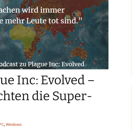
ue Inc: Evolved –
chten die Super-
PC
,
Windows