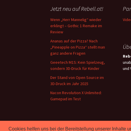
Jetzt neu auf Rebell.at!
Par
Wenn „Herr Mannelig“ wieder
Vide
erklingt – Gothic 1 Remake im
Review
Ananas auf der Pizza? Nach
Übe
„Pineapple on Pizza“ stellt man
ganz andere Fragen
Rebe
Geeetech M1S: Kein Spielzeug,
unab
sondern 3D-Druck für Kinder
und 
Der Stand von Open Source im
3D-Druck im Jahr 2025
Nacon Revolution X Unlimited:
Gamepad im Test
Cookies helfen uns bei der Bereitstellung unserer Inhalt