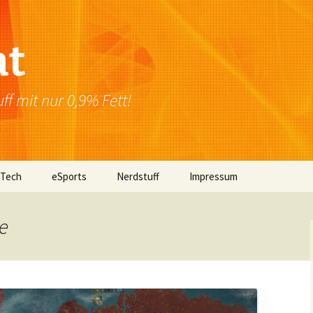
at
f mit nur 0,9% Fett!
 Tech
eSports
Nerdstuff
Impressum
Windows
Newsletter
Datenschutzerklärung
e
Mac OS
Linux
Browser