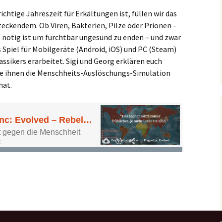
chtige Jahreszeit für Erkältungen ist, füllen wir das
ckendem. Ob Viren, Bakterien, Pilze oder Prionen –
 nötig ist um furchtbar ungesund zu enden – und zwar
 Spiel für Mobilgeräte (Android, iOS) und PC (Steam)
assikers erarbeitet. Sigi und Georg erklären euch
e ihnen die Menschheits-Auslöschungs-Simulation
hat.
volved – Rebellen züchten die Super-Seuche