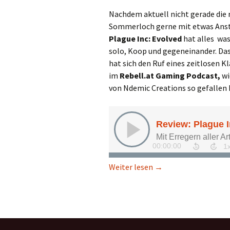
Nachdem aktuell nicht gerade die ri
Sommerloch gerne mit etwas Anste
Plague Inc: Evolved
hat alles was
solo, Koop und gegeneinander. Das
hat sich den Ruf eines zeitlosen Kl
im
Rebell.at Gaming Podcast,
wi
von Ndemic Creations so gefallen 
Review: Plague Inc: E
Weiter lesen
→