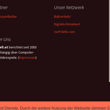
tner
Unser Netzwerk
ospielkultur
Ballverliebt
Digitalschmankerl
zurPolitik.com
r Uns
ll.at
berichtet seit 2003
hängig über Computer-
Videospiele. (
Impressum
)
e und Dienste. Durch die weitere Nutzung der Webseite stimmen