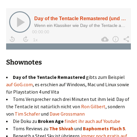
Shownotes
Day of the Tentacle Remastered
gibts zum Beispiel
auf GoG.com
, es erschien auf Windows, Mac und Linux sowie
für Playstation 4 und Vita
Toms Versprecher nach drei Minuten tut ihm leid: Day of
the Tentacle ist natürlich nicht von
Ron Gilbert
, sondern
von
Tim Schafer
und
Dave Grossmann
Die Doku zu
Broken Age
findet ihr auch auf Youtube
Toms Reviews zu
The Shivah
und
Baphomets Fluch 5
.
Beneath a Steel Sky ist übrigens
immer noch gratis auf