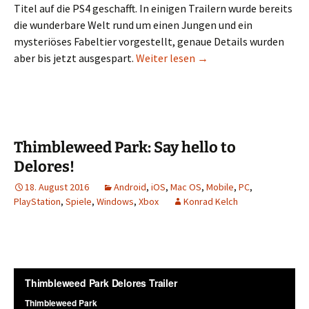
Titel auf die PS4 geschafft. In einigen Trailern wurde bereits
die wunderbare Welt rund um einen Jungen und ein
mysteriöses Fabeltier vorgestellt, genaue Details wurden
The Last Guardian: Räts
aber bis jetzt ausgespart.
Weiter lesen
→
Thimbleweed Park: Say hello to
Delores!
18. August 2016
Android
,
iOS
,
Mac OS
,
Mobile
,
PC
,
PlayStation
,
Spiele
,
Windows
,
Xbox
Konrad Kelch