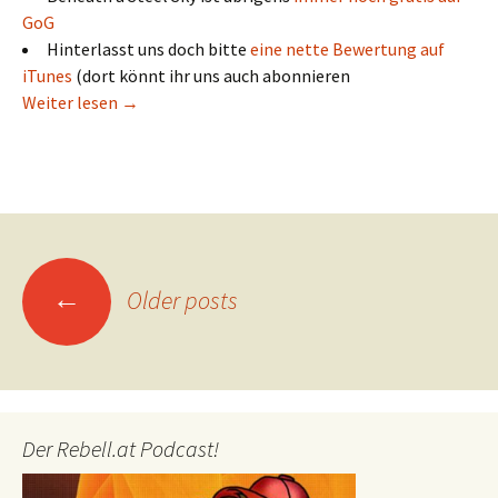
GoG
Hinterlasst uns doch bitte
eine nette Bewertung auf
iTunes
(dort könnt ihr uns auch abonnieren
Day of the Tentacle Remastered (und noch viel m
Weiter lesen
→
Posts
←
Older posts
navigation
Der Rebell.at Podcast!