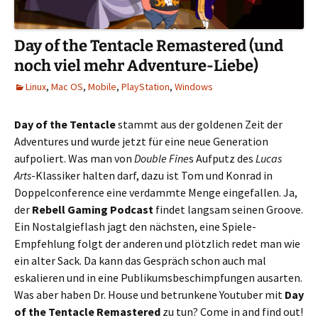
Day of the Tentacle Remastered (und
noch viel mehr Adventure-Liebe)
Linux
,
Mac OS
,
Mobile
,
PlayStation
,
Windows
Day of the Tentacle
stammt aus der goldenen Zeit der
Adventures und wurde jetzt für eine neue Generation
aufpoliert. Was man von
Double Fine
s Aufputz des
Lucas
Arts
-Klassiker halten darf, dazu ist Tom und Konrad in
Doppelconference eine verdammte Menge eingefallen. Ja,
der
Rebell Gaming Podcast
findet langsam seinen Groove.
Ein Nostalgieflash jagt den nächsten, eine Spiele-
Empfehlung folgt der anderen und plötzlich redet man wie
ein alter Sack. Da kann das Gespräch schon auch mal
eskalieren und in eine Publikumsbeschimpfungen ausarten.
Was aber haben Dr. House und betrunkene Youtuber mit
Day
of the Tentacle Remastered
zu tun? Come in and find out!