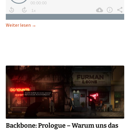
Draugen: Edward nicht allein im Fjord
Weiter lesen
→
Backbone: Prologue – Warum uns das