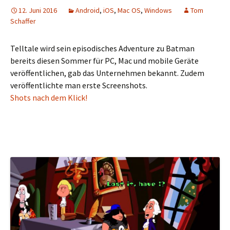
12. Juni 2016
Android
,
iOS
,
Mac OS
,
Windows
Tom
Schaffer
Telltale wird sein episodisches Adventure zu Batman
bereits diesen Sommer für PC, Mac und mobile Geräte
veröffentlichen, gab das Unternehmen bekannt. Zudem
veröffentlichte man erste Screenshots.
Shots nach dem Klick!