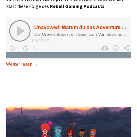
klärt diese Folge des
Rebell Gaming Podcasts
.
Unavowed: Warum du das Adventure im verregneten
Weiter lesen
→