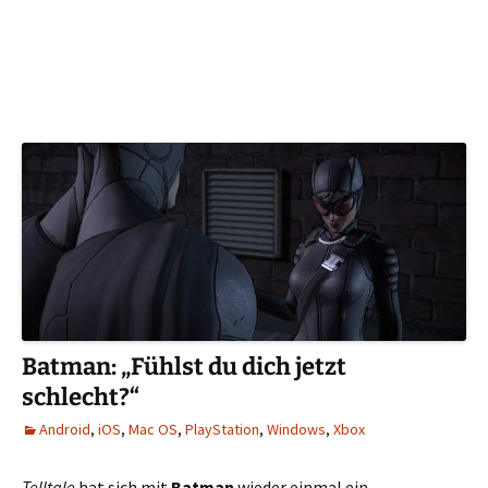
Batman: „Fühlst du dich jetzt
schlecht?“
Android
,
iOS
,
Mac OS
,
PlayStation
,
Windows
,
Xbox
Telltale
hat sich mit
Batman
wieder einmal ein