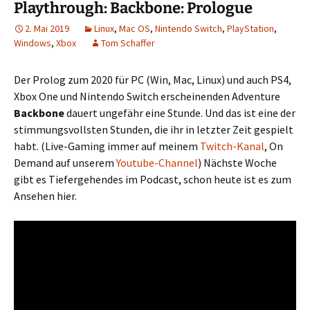
Playthrough: Backbone: Prologue
2. Mai 2019
Linux
,
Mac OS
,
Nintendo Switch
,
PlayStation
,
Windows
,
Xbox
Tom Schaffer
Der Prolog zum 2020 für PC (Win, Mac, Linux) und auch PS4,
Xbox One und Nintendo Switch erscheinenden Adventure
Backbone
dauert ungefähr eine Stunde. Und das ist eine der
stimmungsvollsten Stunden, die ihr in letzter Zeit gespielt
habt. (Live-Gaming immer auf meinem
Twitch-Kanal
, On
Demand auf unserem
Youtube-Channel
) Nächste Woche
gibt es Tiefergehendes im Podcast, schon heute ist es zum
Ansehen hier.