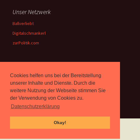
Unser Netzwerk
Ballverliebt
Digitalschmankerl
zurPolitik.com
Über Uns
Cookies helfen uns bei der Bereitstellung
Rebell.at
berichtet seit 2003
unserer Inhalte und Dienste. Durch die
unabhängig über Computer-
weitere Nutzung der Webseite stimmen Sie
und Videospiele. (
Impressum
)
der Verwendung von Cookies zu.
Datenschutzerklärung
Okay!
Proudly powered by WordPress