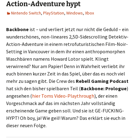
Action-Adventure hypt
Nintendo Switch
,
PlayStation
,
Windows
,
Xbox
Backbone
ist – und verliert jetzt nur nicht die Geduld – ein
wunderschönes, non-lineares 2,5D-Sidescrolling Detektiv-
Action-Adventure in einem retrofuturistischen Film-Noir-
Setting in Vancouver in dem ihr einen anthropomorphen
Waschbären namens Howard Lotor spielt. Klingt
verwirrend? Nur am Papier! Denn in Wahrheit verliebt ihr
euch binnen kurzer Zeit in das Spiel, über das es noch viel
mehr zu sagen gibt. Die Crew des
Rebell Gaming Podcast
hat sich den bisher spielbaren Teil (
Backbone: Prologue
)
angesehen (
hier Toms Video-Playthrough
), der einen
Vorgeschmack auf das im nächsten Jahr vollständig
erscheinende Game geben soll. Und sie ist GE-FUCKING-
HYPT! Oh boy, ja! Wie geil! Warum? Das erklärt sie euch in
dieser neuen Folge.