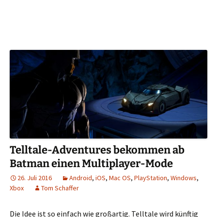
Telltale-Adventures bekommen ab
Batman einen Multiplayer-Mode
26. Juli 2016
Android
,
iOS
,
Mac OS
,
PlayStation
,
Windows
,
Xbox
Tom Schaffer
Die Idee ist so einfach wie großartig. Telltale wird künftig