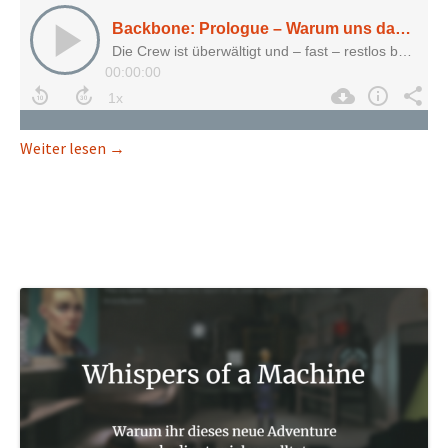
Backbone: Prologue – Warum uns das Action-Adve
Weiter lesen
→