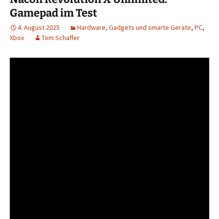
Gamepad im Test
4. August 2025
Hardware, Gadgets und smarte Geräte
,
PC
,
Xbox
Tom Schaffer