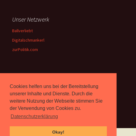
Unser Netzwerk
Ballverliebt
Digitalschmankerl
zurPolitik.com
Über Uns
Cookies helfen uns bei der Bereitstellung
Rebell.at
berichtet seit 2003
unabhängig über Computer-
unserer Inhalte und Dienste. Durch die
und Videospiele. (
Impressum
)
weitere Nutzung der Webseite stimmen Sie
der Verwendung von Cookies zu.
Datenschutzerklärung
Okay!