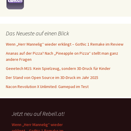
Das Neueste auf einen Blick
Wenn „Herr Mannelig“ wieder erklingt – Gothic 1 Remake im Review
Ananas auf der Pizza? Nach „Pineapple on Pizza“ stellt man ganz
andere Fragen
Geeetech M1S: Kein Spielzeug, sondern 3D-Druck für Kinder
Der Stand von Open Source im 3D-Druck im Jahr 2025
Nacon Revolution X Unlimited: Gamepad im Test
Jetzt neu auf Rebell.at!
Wenn „Herr Mannelig“ wieder
erklingt – Gothic 1 Remake im