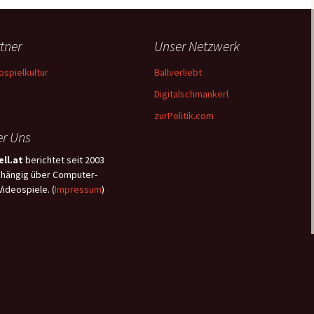
tner
Unser Netzwerk
ospielkultur
Ballverliebt
Digitalschmankerl
zurPolitik.com
r Uns
ll.at
berichtet seit 2003
hängig über Computer-
Videospiele. (
Impressum
)