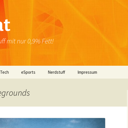
at
f mit nur 0,9% Fett!
 Tech
eSports
Nerdstuff
Impressum
Windows
Newsletter
Datenschutzerklärung
legrounds
Mac OS
Linux
Browser