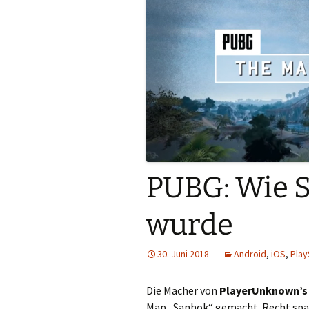
PUBG: Wie 
wurde
30. Juni 2018
Android
,
iOS
,
Play
Die Macher von
PlayerUnknown’s
Map „Sanhok“ gemacht. Recht sp