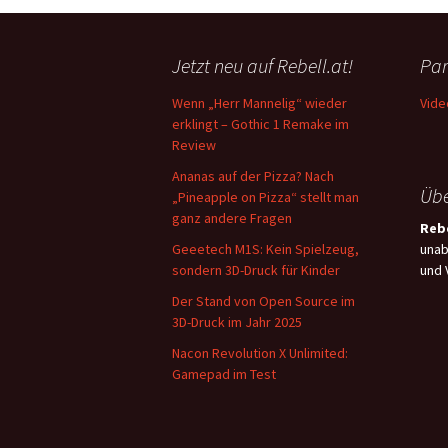
Jetzt neu auf Rebell.at!
Par
Wenn „Herr Mannelig“ wieder
Vide
erklingt – Gothic 1 Remake im
Review
Ananas auf der Pizza? Nach
Übe
„Pineapple on Pizza“ stellt man
ganz andere Fragen
Rebe
Geeetech M1S: Kein Spielzeug,
unab
sondern 3D-Druck für Kinder
und 
Der Stand von Open Source im
3D-Druck im Jahr 2025
Nacon Revolution X Unlimited:
Gamepad im Test