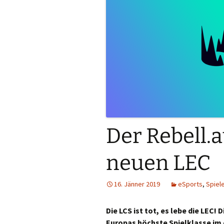
Der Rebell.a
neuen LEC
16. Jänner 2019
eSports
,
Spiel
Die LCS ist tot, es lebe die LEC
Europas höchste Spielklasse im