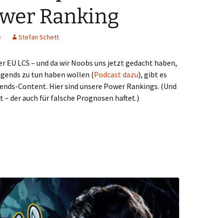
ower Ranking
e
Stefan Schett
er EU LCS – und da wir Noobs uns jetzt gedacht haben,
egends zu tun haben wollen (
Podcast dazu
), gibt es
ends-Content. Hier sind unsere Power Rankings. (Und
 – der auch für falsche Prognosen haftet.)
ulative Rebell.at-Power Ranking