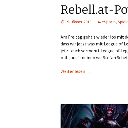
Rebell.at-P
19. Jänner 2018
eSports
,
Spiel
Am Freitag geht’s wieder los mit d
dass wir jetzt was mit League of L
jetzt auch vermehrt League of Leg
mit „uns“ meinen wir Stefan Schett
EU LCS: Das hochspek
Weiter lesen
→