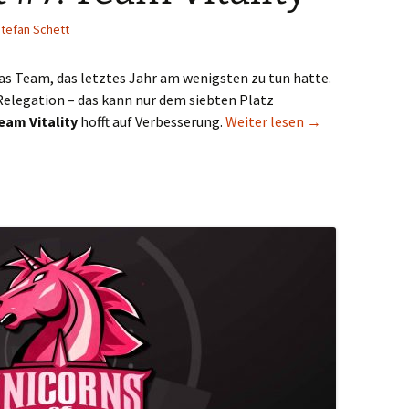
tefan Schett
as Team, das letztes Jahr am wenigsten zu tun hatte.
 Relegation – das kann nur dem siebten Platz
LCS-Portrait #7:
eam Vitality
hofft auf Verbesserung.
Weiter lesen
→