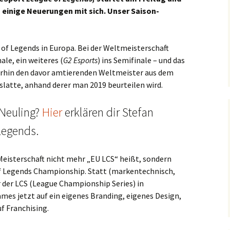
 einige Neuerungen mit sich. Unser Saison-
 of Legends in Europa. Bei der Weltmeisterschaft
inale, ein weiteres (
G2
Esports
) ins Semifinale – und das
rhin den davor amtierenden Weltmeister aus dem
latte, anhand derer man 2019 beurteilen wird.
-Neuling?
Hier
erklären dir Stefan
Legends.
e Meisterschaft nicht mehr „EU LCS“ heißt, sondern
of Legends Championship. Statt (markentechnisch,
er der LCS (League Championship Series) in
mes jetzt auf ein eigenes Branding, eigenes Design,
f Franchising.