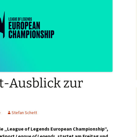
t-Ausblick zur
e
Stefan Schett
! Die „League of Legends European Championship“,
 eSport
League of Legends,
startet am Freitag und