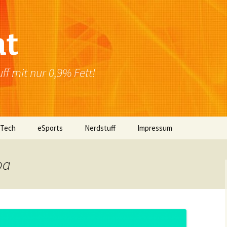
at
f mit nur 0,9% Fett!
 Tech
eSports
Nerdstuff
Impressum
Windows
Newsletter
Datenschutzerklärung
pa
Mac OS
Linux
Browser