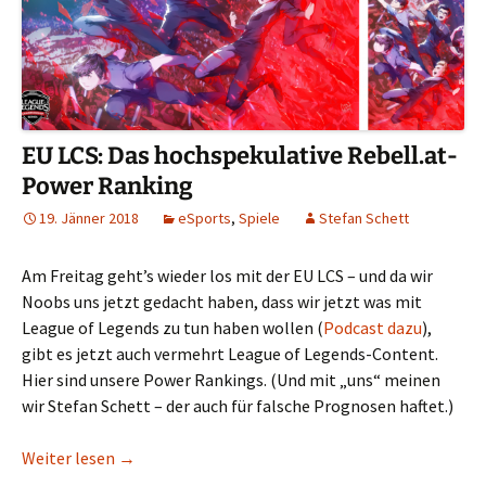
EU LCS: Das hochspekulative Rebell.at-
Power Ranking
19. Jänner 2018
eSports
,
Spiele
Stefan Schett
Am Freitag geht’s wieder los mit der EU LCS – und da wir
Noobs uns jetzt gedacht haben, dass wir jetzt was mit
League of Legends zu tun haben wollen (
Podcast dazu
),
gibt es jetzt auch vermehrt League of Legends-Content.
Hier sind unsere Power Rankings. (Und mit „uns“ meinen
wir Stefan Schett – der auch für falsche Prognosen haftet.)
EU LCS: Das hochspekulative Rebell.at-Power Ra
Weiter lesen
→