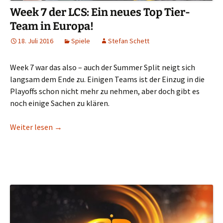
Week 7 der LCS: Ein neues Top Tier-
Team in Europa!
18. Juli 2016
Spiele
Stefan Schett
Week 7 war das also – auch der Summer Split neigt sich
langsam dem Ende zu. Einigen Teams ist der Einzug in die
Playoffs schon nicht mehr zu nehmen, aber doch gibt es
noch einige Sachen zu klären.
Week 7 der LCS: Ein neues Top Tier-Team in Europ
Weiter lesen
→