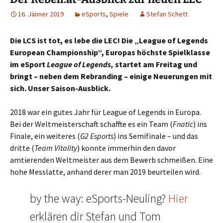
16. Jänner 2019
eSports
,
Spiele
Stefan Schett
Die LCS ist tot, es lebe die LEC! Die „League of Legends
European Championship“, Europas höchste Spielklasse
im eSport
League of Legends,
startet am Freitag und
bringt – neben dem Rebranding – einige Neuerungen mit
sich. Unser Saison-Ausblick.
2018 war ein gutes Jahr für League of Legends in Europa.
Bei der Weltmeisterschaft schaffte es ein Team (
Fnatic
) ins
Finale, ein weiteres (
G2
Esports
) ins Semifinale – und das
dritte (
Team Vitality
) konnte immerhin den davor
amtierenden Weltmeister aus dem Bewerb schmeißen. Eine
hohe Messlatte, anhand derer man 2019 beurteilen wird.
by the way: eSports-Neuling?
Hier
erklären dir Stefan und Tom