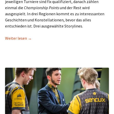
jeweiligen Turniere sind fix qualifiziert, danach zählen
einmal die
Championship Points
und der Rest wird
ausgespielt. In drei Regionen kommt es zu interessanten
Geschichten und Konstellationen, bevor das alles
entschieden ist. Drei ausgewählte Storylines.
Die besten Storylines zu den Playoffs: Twitter-Ba
Weiter lesen
→