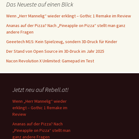
Das Neueste auf einen Blick
Wenn „Herr Mannelig“ wieder erklingt – Gothic 1 Remake im Review
Ananas auf der Pizza? Nach „Pineapple on Pizza“ stellt man ganz
andere Fragen
Geeetech M1S: Kein Spielzeug, sondern 3D-Druck für Kinder
Der Stand von Open Source im 3D-Druck im Jahr 2025
Nacon Revolution X Unlimited: Gamepad im Test
Jetzt neu auf Rebell.at!
Wenn „Herr Mannelig“ wieder
erklingt – Gothic 1 Remake im
Review
Ananas auf der Pizza? Nach
„Pineapple on Pizza“ stellt man
ganz andere Fragen