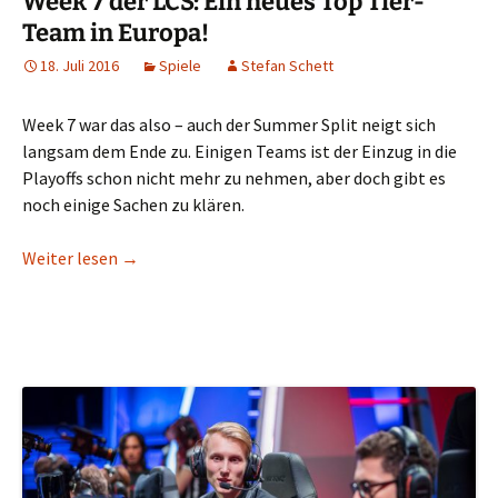
Week 7 der LCS: Ein neues Top Tier-
Team in Europa!
18. Juli 2016
Spiele
Stefan Schett
Week 7 war das also – auch der Summer Split neigt sich
langsam dem Ende zu. Einigen Teams ist der Einzug in die
Playoffs schon nicht mehr zu nehmen, aber doch gibt es
noch einige Sachen zu klären.
Week 7 der LCS: Ein neues Top Tier-Team in Europ
Weiter lesen
→