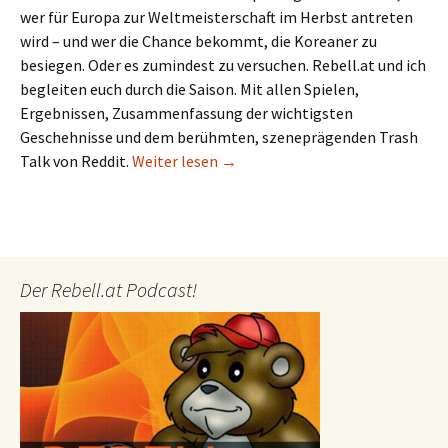
wer für Europa zur Weltmeisterschaft im Herbst antreten
wird – und wer die Chance bekommt, die Koreaner zu
besiegen. Oder es zumindest zu versuchen. Rebell.at und ich
begleiten euch durch die Saison. Mit allen Spielen,
Ergebnissen, Zusammenfassung der wichtigsten
Geschehnisse und dem berühmten, szeneprägenden Trash
LoL: Die Vorschau zum EU Summer
Talk von Reddit.
Weiter lesen
→
Der Rebell.at Podcast!