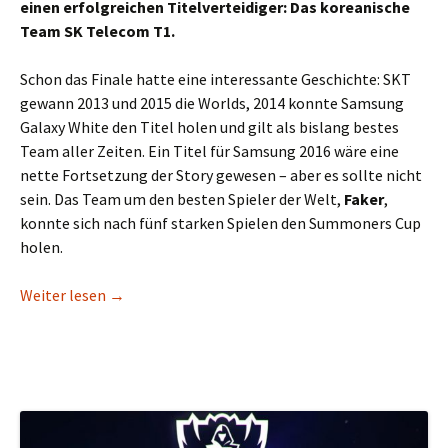
einen erfolgreichen Titelverteidiger: Das koreanische
Team SK Telecom T1.
Schon das Finale hatte eine interessante Geschichte: SKT
gewann 2013 und 2015 die Worlds, 2014 konnte Samsung
Galaxy White den Titel holen und gilt als bislang bestes
Team aller Zeiten. Ein Titel für Samsung 2016 wäre eine
nette Fortsetzung der Story gewesen – aber es sollte nicht
sein. Das Team um den besten Spieler der Welt,
Faker
,
konnte sich nach fünf starken Spielen den Summoners Cup
holen.
SKT ist Weltmeister!
Weiter lesen
→