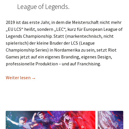
League of Legends.
2019 ist das erste Jahr, in dem die Meisterschaft nicht mehr
„EU LCS“ heißt, sondern „LEC“, kurz für European League of
Legends Championship. Statt (markentechnisch, nicht
spielerisch) der kleine Bruder der LCS (League
Championship Series) in Nordamerika zu sein, setzt Riot
Games jetzt auf ein eigenes Branding, eigenes Design,
professionelle Produktion – und auf Franchising.
Der Rebell.at-Ausblick zur neuen LEC
Weiter lesen
→