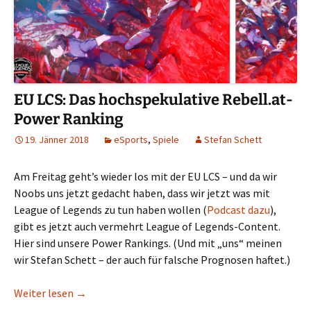
EU LCS: Das hochspekulative Rebell.at-
Power Ranking
19. Jänner 2018
eSports
,
Spiele
Stefan Schett
Am Freitag geht’s wieder los mit der EU LCS – und da wir
Noobs uns jetzt gedacht haben, dass wir jetzt was mit
League of Legends zu tun haben wollen (
Podcast dazu
),
gibt es jetzt auch vermehrt League of Legends-Content.
Hier sind unsere Power Rankings. (Und mit „uns“ meinen
wir Stefan Schett – der auch für falsche Prognosen haftet.)
EU LCS: Das hochspekulative Rebell.at-Power Ra
Weiter lesen
→