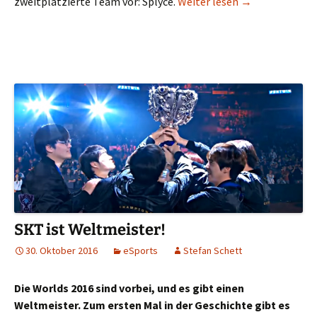
LCS-Portrait #2
zweitplatzierte Team vor: Splyce.
Weiter lesen
→
SKT ist Weltmeister!
30. Oktober 2016
eSports
Stefan Schett
Die Worlds 2016 sind vorbei, und es gibt einen
Weltmeister. Zum ersten Mal in der Geschichte gibt es