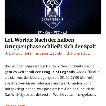
LoL Worlds: Nach der halben
Gruppenphase schließt sich der Spalt
6. Oktober 2016
eSports
,
Spiele
Stefan Schett
Die Gruppenphase ist zur Hälfte vorbei und heute Nacht
geht es weiter mit den
League of Legends
Worlds
. Für alle,
die sich von der Übertragungszeit (01:00-07:00 Uhr früh)
abschrecken lassen oder aus sonstigen Gründen nicht
mitgekriegt haben, was passiert ist: Wir sind für euch da.
Das Wichtigste aus der ersten Woche zusammengefasst.
LoL Worlds: Nach der halben Gruppenphase schließ
Weiter lesen
→