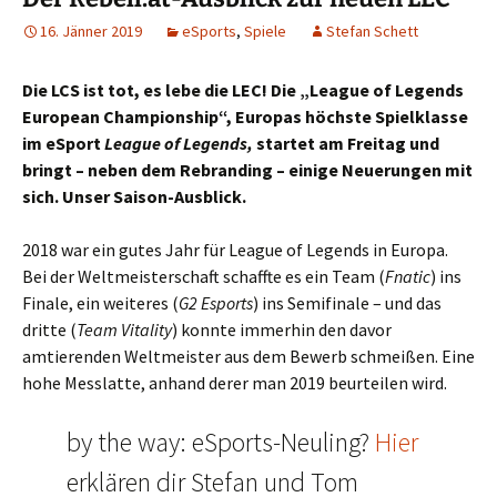
16. Jänner 2019
eSports
,
Spiele
Stefan Schett
Die LCS ist tot, es lebe die LEC! Die „League of Legends
European Championship“, Europas höchste Spielklasse
im eSport
League of Legends,
startet am Freitag und
bringt – neben dem Rebranding – einige Neuerungen mit
sich. Unser Saison-Ausblick.
2018 war ein gutes Jahr für League of Legends in Europa.
Bei der Weltmeisterschaft schaffte es ein Team (
Fnatic
) ins
Finale, ein weiteres (
G2
Esports
) ins Semifinale – und das
dritte (
Team Vitality
) konnte immerhin den davor
amtierenden Weltmeister aus dem Bewerb schmeißen. Eine
hohe Messlatte, anhand derer man 2019 beurteilen wird.
by the way: eSports-Neuling?
Hier
erklären dir Stefan und Tom