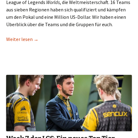
League of Legends
Worlds
, die Weltmeisterschaft. 16 Teams
aus sieben Regionen haben sich qualifiziert und kämpfen
um den Pokal und eine Million US-Dollar. Wir haben einen
Überblick über die Teams und die Gruppen für euch.
League of Legends: Der ultimative Guide für die W
Weiter lesen
→