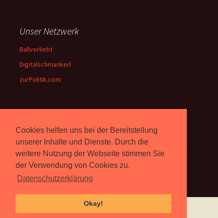
Unser Netzwerk
Ballverliebt
Digitalschmankerl
zurPolitik.com
Über Uns
Cookies helfen uns bei der Bereitstellung
Rebell.at
berichtet seit 2003
unserer Inhalte und Dienste. Durch die
unabhängig über Computer-
weitere Nutzung der Webseite stimmen Sie
und Videospiele. (
Impressum
)
der Verwendung von Cookies zu.
Datenschutzerklärung
Okay!
Proudly powered by WordPress