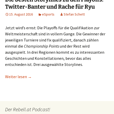
Twitter-Banter und Rache für Ryu
15. August 2016
eSports
Stefan Schett
Jetzt wird’s ernst: Die Playoffs für die Qualifikation zur
Weltmeisterschaft sind in vollem Gange. Die Gewinner der
jeweiligen Turniere sind fix qualifiziert, danach zählen
einmal die
Championship Points
und der Rest wird
ausgespielt. In drei Regionen kommt es zu interessanten
Geschichten und Konstellationen, bevor das alles
entschieden ist. Drei ausgewählte Storylines.
Die besten Storylines zu den Playoffs: Twitter-Ba
Weiter lesen
→
Der Rebell.at Podcast!