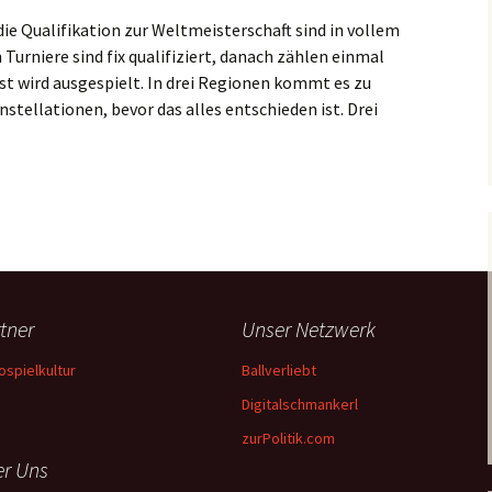
r die Qualifikation zur Weltmeisterschaft sind in vollem
Turniere sind fix qualifiziert, danach zählen einmal
st wird ausgespielt. In drei Regionen kommt es zu
tellationen, bevor das alles entschieden ist. Drei
 zu den Playoffs: Twitter-Banter und Rache für Ryu
tner
Unser Netzwerk
ospielkultur
Ballverliebt
Digitalschmankerl
zurPolitik.com
r Uns