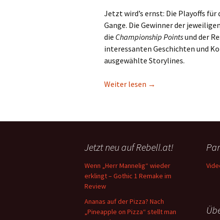
Jetzt wird’s ernst: Die Playoffs fü
Gange. Die Gewinner der jeweiligen 
die
Championship Points
und der Re
interessanten Geschichten und Kons
ausgewählte Storylines.
Die besten Storylines
Weiter lesen
→
Jetzt neu auf Rebell.at!
Par
Wenn „Herr Mannelig“ wieder
Vide
erklingt – Gothic 1 Remake im
Review
Ananas auf der Pizza? Nach
Übe
„Pineapple on Pizza“ stellt man