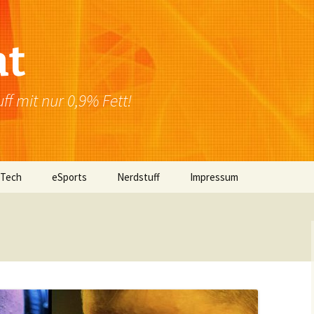
at
f mit nur 0,9% Fett!
 Tech
eSports
Nerdstuff
Impressum
Windows
Newsletter
Datenschutzerklärung
Mac OS
Linux
Browser