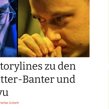
torylines zu den
itter-Banter und
yu
Stefan Schett