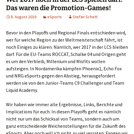
Das waren die Promotion-Games!
8. August 2016
eSports
Stefan Schett
Bevor in den Playoffs und Regional Finals entschieden wird,
wer für welche Region zu der Weltmeisterschaft fährt, ist
noch Einiges zu klären. Nämlich, wer 2017 in der LCS bleiben
darf. Für die EU-Teams ROCCAT, Schalke 04 und Origen geht
es um den Verbleib, Millenium und Misfits wollen
aufsteigen. In Nordamerika kämpfen Phoenix1, Echo Fox
und NRG eSports gegen den Abstieg, herausgefordert
werden sie von den Junior-Teams C9 Challenger und Team
Liquid Academy.
Wir haben wie immer alle Ergebnisse, Links, Berichte und
Implications für euch. In diesen Playoffs geht es nämlich
nicht nur um das Schicksal von Teams, sondern auch um
ganz entscheidende Weichenstellungen für die Zukunft des
eSports. Aber noch will ich nicht zu viel verraten: Fangen wir