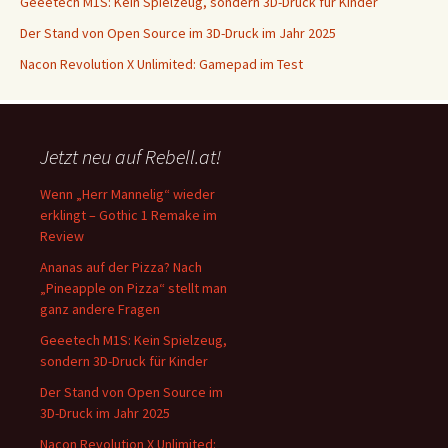
Geeetech M1S: Kein Spielzeug, sondern 3D-Druck für Kinder
Der Stand von Open Source im 3D-Druck im Jahr 2025
Nacon Revolution X Unlimited: Gamepad im Test
Jetzt neu auf Rebell.at!
Wenn „Herr Mannelig“ wieder
erklingt – Gothic 1 Remake im
Review
Ananas auf der Pizza? Nach
„Pineapple on Pizza“ stellt man
ganz andere Fragen
Geeetech M1S: Kein Spielzeug,
sondern 3D-Druck für Kinder
Der Stand von Open Source im
3D-Druck im Jahr 2025
Nacon Revolution X Unlimited: