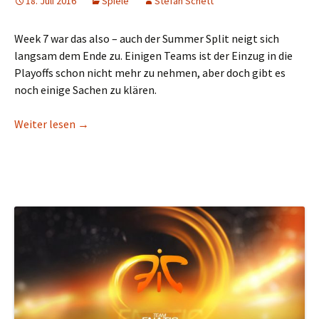
18. Juli 2016
Spiele
Stefan Schett
Week 7 war das also – auch der Summer Split neigt sich
langsam dem Ende zu. Einigen Teams ist der Einzug in die
Playoffs schon nicht mehr zu nehmen, aber doch gibt es
noch einige Sachen zu klären.
Week 7 der LCS: Ein neues Top Tier-Team in Europ
Weiter lesen
→