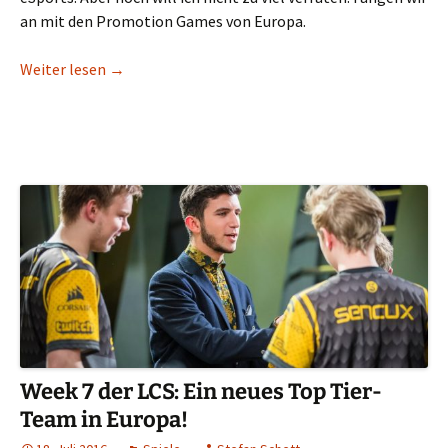
an mit den Promotion Games von Europa.
Wer 2017 noch in der LCS spielen darf: Das waren
Weiter lesen
→
Week 7 der LCS: Ein neues Top Tier-
Team in Europa!