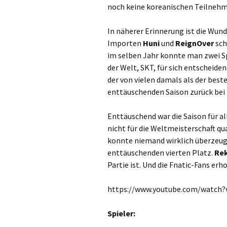
noch keine koreanischen Teilnehm
In näherer Erinnerung ist die Wun
Importen
Huni
und
ReignOver
sch
im selben Jahr konnte man zwei Sp
der Welt, SKT, für sich entscheiden
der von vielen damals als der best
enttäuschenden Saison zurück bei
Enttäuschend war die Saison für al
nicht für die Weltmeisterschaft qua
konnte niemand wirklich überzeuge
enttäuschenden vierten Platz.
Re
Partie ist. Und die Fnatic-Fans erh
https://www.youtube.com/watch?
Spieler: