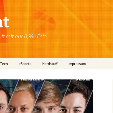
at
f mit nur 0,9% Fett!
 Tech
eSports
Nerdstuff
Impressum
Windows
Newsletter
Datenschutzerklärung
Mac OS
Linux
Browser