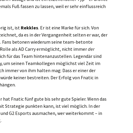
mals Fuß fassen zu lassen, weil er sehr einflussreich
ig ist, ist
Rekkles
. Er ist eine Marke für sich. Von
eichnet, da es in der Vergangenheit selten er war, der
e. Fans betonen wiederum seine team-betonte
r Rolle als AD Carry ermöglicht, nicht immer
der
 sich für das Team hintenanzustellen. Legendär sind
ry, um seinen Teamkollegen möglichst viel Zeit im
ch immer von ihm halten mag: Dass er einer der
 würde keiner bestreiten. Der Erfolg von Fnatic in
bhängen.
 hat Fnatic fünf gute bis sehr gute Spieler. Wenn das
 Strategie punkten kann, ist viel möglich. In der
ts und G2 Esports ausmachen, wer weiterkommt – in
.