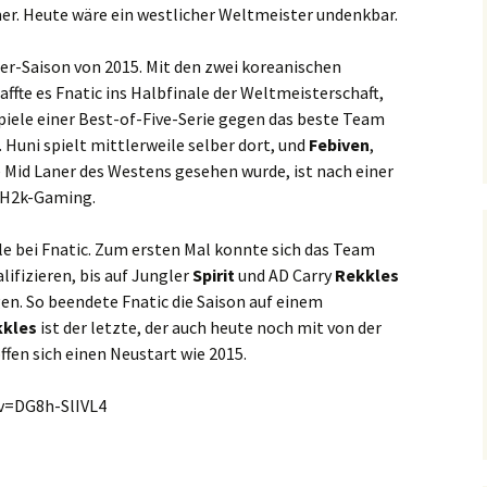
er. Heute wäre ein westlicher Weltmeister undenkbar.
der-Saison von 2015. Mit den zwei koreanischen
affte es Fnatic ins Halbfinale der Weltmeisterschaft,
iele einer Best-of-Five-Serie gegen das beste Team
. Huni spielt mittlerweile selber dort, und
Febiven
,
e Mid Laner des Westens gesehen wurde, ist nach einer
 H2k-Gaming.
le bei Fnatic. Zum ersten Mal konnte sich das Team
lifizieren, bis auf Jungler
Spirit
und AD Carry
Rekkles
n. So beendete Fnatic die Saison auf einem
kkles
ist der letzte, der auch heute noch mit von der
offen sich einen Neustart wie 2015.
v=DG8h-SlIVL4