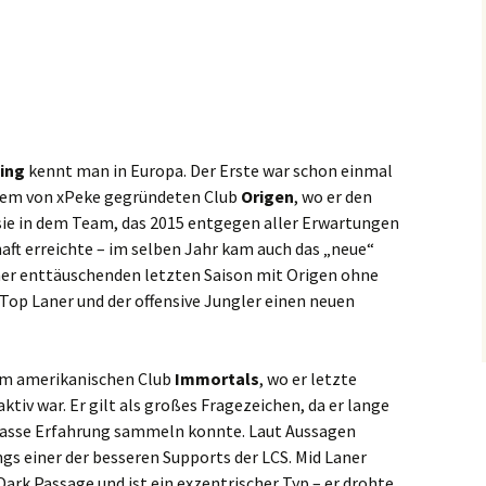
ing
kennt man in Europa. Der Erste war schon einmal
 dem von xPeke gegründeten Club
Origen
, wo er den
sie in dem Team, das 2015 entgegen aller Erwartungen
aft erreichte – im selben Jahr kam auch das „neue“
ner enttäuschenden letzten Saison mit Origen ohne
 Top Laner und der offensive Jungler einen neuen
 amerikanischen Club
Immortals
, wo er letzte
aktiv war. Er gilt als großes Fragezeichen, da er lange
klasse Erfahrung sammeln konnte. Laut Aussagen
ngs einer der besseren Supports der LCS. Mid Laner
rk Passage und ist ein exzentrischer Typ – er drohte