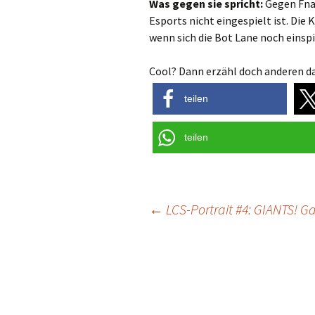
Was gegen sie spricht:
Gegen Fnat
Esports nicht eingespielt ist. Die
wenn sich die Bot Lane noch einsp
Cool? Dann erzähl doch anderen da
teilen
teilen
Post
←
LCS-Portrait #4: GIANTS! 
navigation