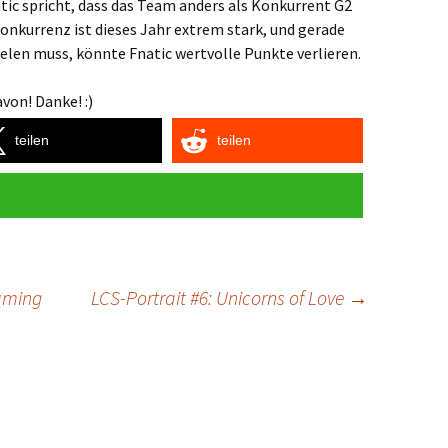
ic spricht, dass das Team anders als Konkurrent G2
 Konkurrenz ist dieses Jahr extrem stark, und gerade
ielen muss, könnte Fnatic wertvolle Punkte verlieren.
von! Danke! :)
teilen
teilen
Gaming
LCS-Portrait #6: Unicorns of Love
→