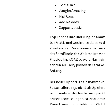
Top: sOAZ
Jungle: Amazing
Mid: Caps
Adc: Rekkles
Support: Jesiz
Top Laner
sOAZ
und Jungler
Amaz
bei Fnatic und wechselte dann zu
Zweiten traf. Zusammen spielten 
das Semifinale der Weltmeistersch
Fnatic ohne sOAZ so weit. Nach ei
echten AD Carry planen der starke
Anfang.
Der neue Support
Jesiz
kommt vom
Saison allerdings nicht als Spieler 
nicht mehr in der höchsten Spiel
seiner Teamkollegen ist er allerdi
Caps
kommt von türkischen Club Da