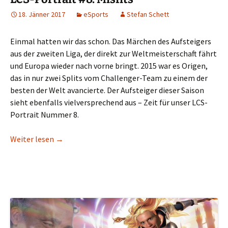
18. Jänner 2017
eSports
Stefan Schett
Einmal hatten wir das schon. Das Märchen des Aufsteigers
aus der zweiten Liga, der direkt zur Weltmeisterschaft fährt
und Europa wieder nach vorne bringt. 2015 war es Origen,
das in nur zwei Splits vom Challenger-Team zu einem der
besten der Welt avancierte. Der Aufsteiger dieser Saison
sieht ebenfalls vielversprechend aus – Zeit für unser LCS-
Portrait Nummer 8.
LCS-Portrait #8: Misfits
Weiter lesen
→