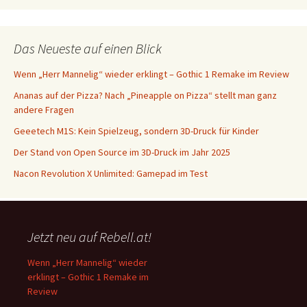
Das Neueste auf einen Blick
Wenn „Herr Mannelig“ wieder erklingt – Gothic 1 Remake im Review
Ananas auf der Pizza? Nach „Pineapple on Pizza“ stellt man ganz
andere Fragen
Geeetech M1S: Kein Spielzeug, sondern 3D-Druck für Kinder
Der Stand von Open Source im 3D-Druck im Jahr 2025
Nacon Revolution X Unlimited: Gamepad im Test
Jetzt neu auf Rebell.at!
Wenn „Herr Mannelig“ wieder
erklingt – Gothic 1 Remake im
Review