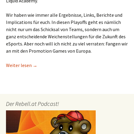
Liquid Academy.
Wir haben wie immer alle Ergebnisse, Links, Berichte und
Implications für euch. In diesen Playoffs geht es nämlich
nicht nur um das Schicksal von Teams, sondern auch um
ganz entscheidende Weichenstellungen für die Zukunft des
eSports. Aber noch will ich nicht zu viel verraten: Fangen wir
an mit den Promotion Games von Europa.
Wer 2017 noch in der LCS spielen darf: Das waren
Weiter lesen
→
Der Rebell.at Podcast!