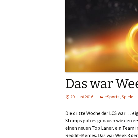
Das war Wee
20. Juni 2016
eSports
,
Spiele
Die dritte Woche der LCS war … eig
Stomps gab es genauso wie den ers
einen neuen Top Laner, ein Team i
Reddit-Memes. Das war Week 3 der