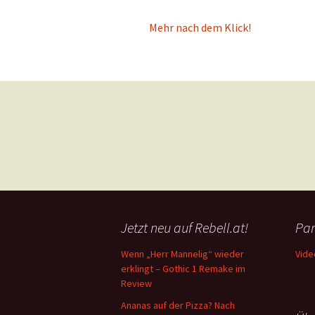
Mehr nach dem Klick!
Posts
navigation
Jetzt neu auf Rebell.at!
Par
Wenn „Herr Mannelig“ wieder
Vide
erklingt – Gothic 1 Remake im
Review
Ananas auf der Pizza? Nach