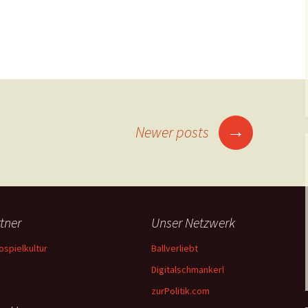
→
Newer posts
tner
Unser Netzwerk
ospielkultur
Ballverliebt
Digitalschmankerl
zurPolitik.com