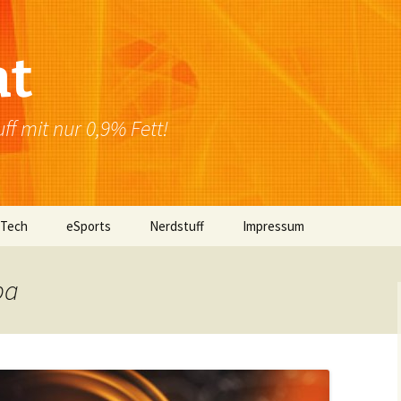
at
f mit nur 0,9% Fett!
 Tech
eSports
Nerdstuff
Impressum
Windows
Newsletter
Datenschutzerklärung
pa
Mac OS
Linux
Browser