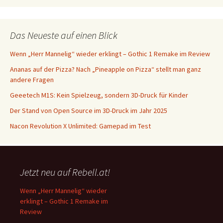
Das Neueste auf einen Blick
Wenn „Herr Mannelig“ wieder erklingt – Gothic 1 Remake im Review
Ananas auf der Pizza? Nach „Pineapple on Pizza“ stellt man ganz
andere Fragen
Geeetech M1S: Kein Spielzeug, sondern 3D-Druck für Kinder
Der Stand von Open Source im 3D-Druck im Jahr 2025
Nacon Revolution X Unlimited: Gamepad im Test
Jetzt neu auf Rebell.at!
Wenn „Herr Mannelig“ wieder
erklingt – Gothic 1 Remake im
Review