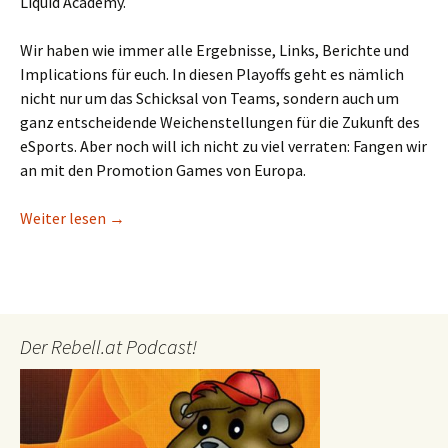
Liquid Academy.
Wir haben wie immer alle Ergebnisse, Links, Berichte und
Implications für euch. In diesen Playoffs geht es nämlich
nicht nur um das Schicksal von Teams, sondern auch um
ganz entscheidende Weichenstellungen für die Zukunft des
eSports. Aber noch will ich nicht zu viel verraten: Fangen wir
an mit den Promotion Games von Europa.
Wer 2017 noch in der LCS spielen darf: Das waren
Weiter lesen
→
Der Rebell.at Podcast!