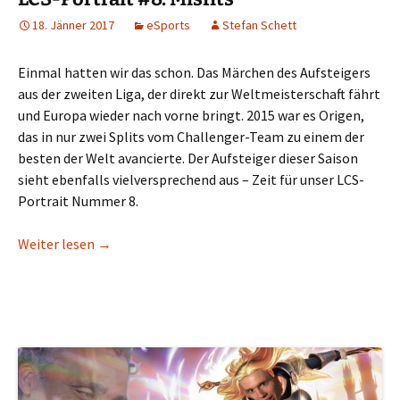
18. Jänner 2017
eSports
Stefan Schett
Einmal hatten wir das schon. Das Märchen des Aufsteigers
aus der zweiten Liga, der direkt zur Weltmeisterschaft fährt
und Europa wieder nach vorne bringt. 2015 war es Origen,
das in nur zwei Splits vom Challenger-Team zu einem der
besten der Welt avancierte. Der Aufsteiger dieser Saison
sieht ebenfalls vielversprechend aus – Zeit für unser LCS-
Portrait Nummer 8.
LCS-Portrait #8: Misfits
Weiter lesen
→