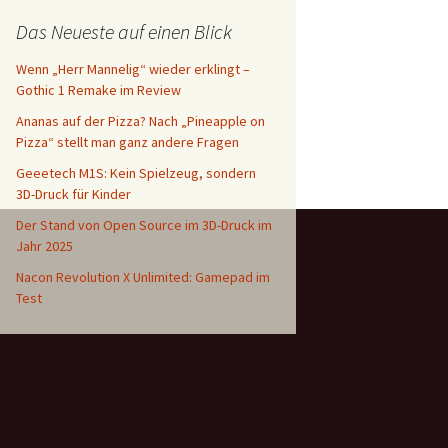
Das Neueste auf einen Blick
Wenn „Herr Mannelig“ wieder erklingt –
Gothic 1 Remake im Review
Ananas auf der Pizza? Nach „Pineapple on
Pizza“ stellt man ganz andere Fragen
Geeetech M1S: Kein Spielzeug, sondern
3D-Druck für Kinder
Der Stand von Open Source im 3D-Druck im
Jahr 2025
Nacon Revolution X Unlimited: Gamepad im
Test