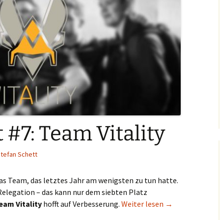
 #7: Team Vitality
tefan Schett
as Team, das letztes Jahr am wenigsten zu tun hatte.
 Relegation – das kann nur dem siebten Platz
LCS-Portrait #7:
eam Vitality
hofft auf Verbesserung.
Weiter lesen
→