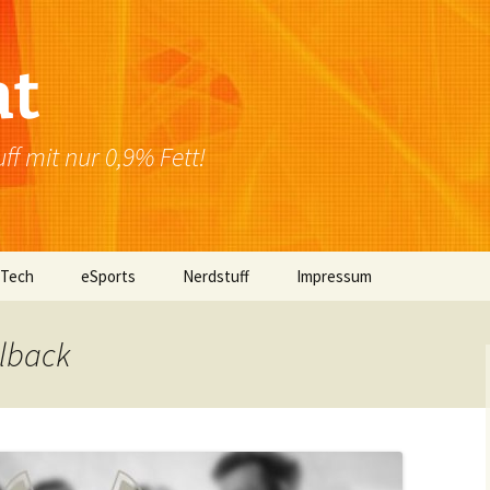
at
f mit nur 0,9% Fett!
 Tech
eSports
Nerdstuff
Impressum
Windows
Newsletter
Datenschutzerklärung
elback
Mac OS
Linux
Browser