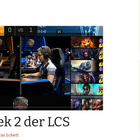
k 2 der LCS
fan Schett