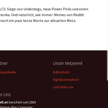
 LCS: Siege von Underdogs, neue Power Picks und einen
erika. Und natürlich, wie immer: Memes von Reddit.
noch ein paar kurze Worte zur aktuellen Meta.
tner
Unser Netzwerk
ospielkultur
Ballverliebt
Digitalschmankerl
zurPolitik.com
r Uns
ll.at
berichtet seit 2003
hängig über Computer-