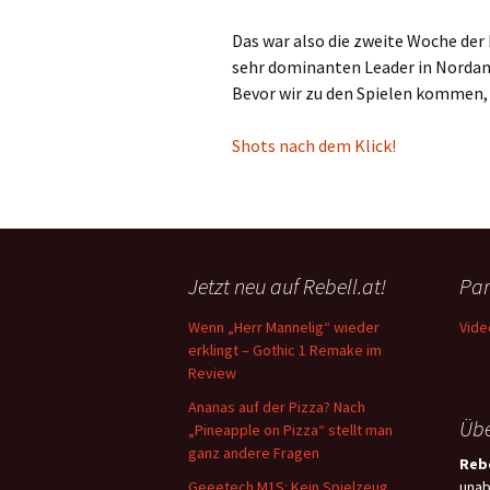
Das war also die zweite Woche der
sehr dominanten Leader in Nordam
Bevor wir zu den Spielen kommen, 
Shots nach dem Klick!
Jetzt neu auf Rebell.at!
Par
Wenn „Herr Mannelig“ wieder
Vide
erklingt – Gothic 1 Remake im
Review
Ananas auf der Pizza? Nach
Übe
„Pineapple on Pizza“ stellt man
ganz andere Fragen
Rebe
Geeetech M1S: Kein Spielzeug,
unab