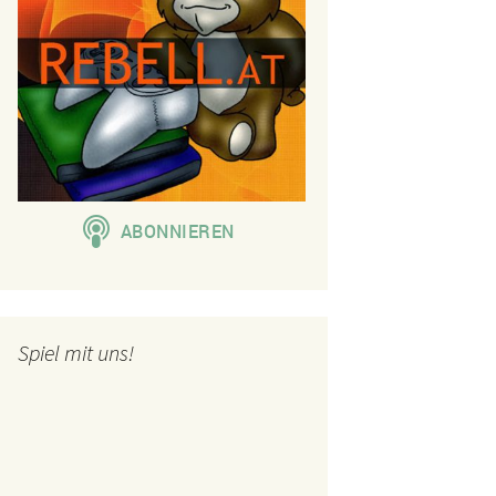
Spiel mit uns!
 Team Vitality