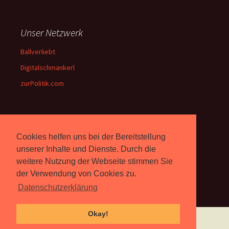
Unser Netzwerk
Ballverliebt
Digitalschmankerl
zurPolitik.com
Über Uns
Cookies helfen uns bei der Bereitstellung
Rebell.at
berichtet seit 2003
unserer Inhalte und Dienste. Durch die
unabhängig über Computer-
weitere Nutzung der Webseite stimmen Sie
und Videospiele. (
Impressum
)
der Verwendung von Cookies zu.
Datenschutzerklärung
Okay!
Proudly powered by WordPress