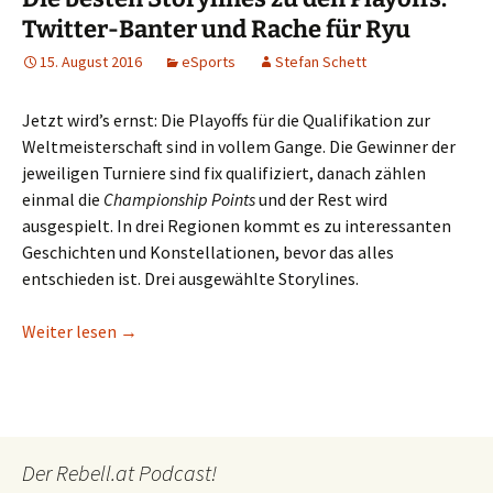
Twitter-Banter und Rache für Ryu
15. August 2016
eSports
Stefan Schett
Jetzt wird’s ernst: Die Playoffs für die Qualifikation zur
Weltmeisterschaft sind in vollem Gange. Die Gewinner der
jeweiligen Turniere sind fix qualifiziert, danach zählen
einmal die
Championship Points
und der Rest wird
ausgespielt. In drei Regionen kommt es zu interessanten
Geschichten und Konstellationen, bevor das alles
entschieden ist. Drei ausgewählte Storylines.
Die besten Storylines zu den Playoffs: Twitter-Ba
Weiter lesen
→
Der Rebell.at Podcast!