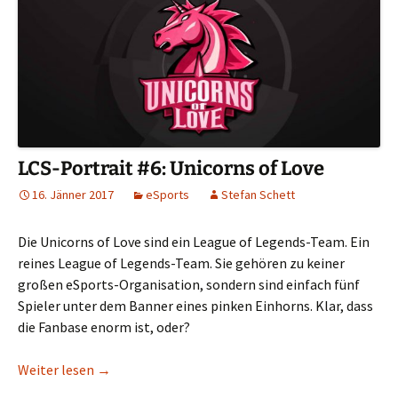
LCS-Portrait #6: Unicorns of Love
16. Jänner 2017
eSports
Stefan Schett
Die Unicorns of Love sind ein League of Legends-Team. Ein
reines League of Legends-Team. Sie gehören zu keiner
großen eSports-Organisation, sondern sind einfach fünf
Spieler unter dem Banner eines pinken Einhorns. Klar, dass
die Fanbase enorm ist, oder?
LCS-Portrait #6: Unicorns of Love
Weiter lesen
→