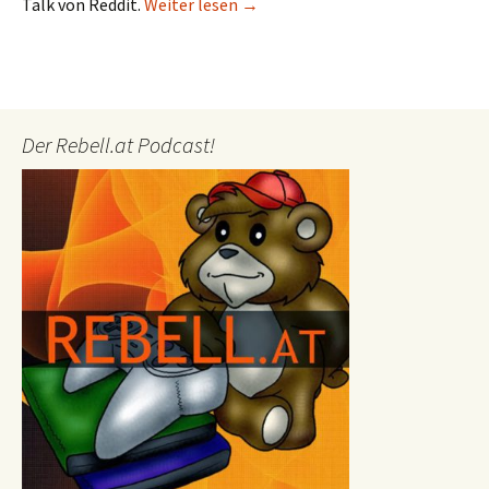
LoL: Die Vorschau zum EU Summer
Talk von Reddit.
Weiter lesen
→
Der Rebell.at Podcast!