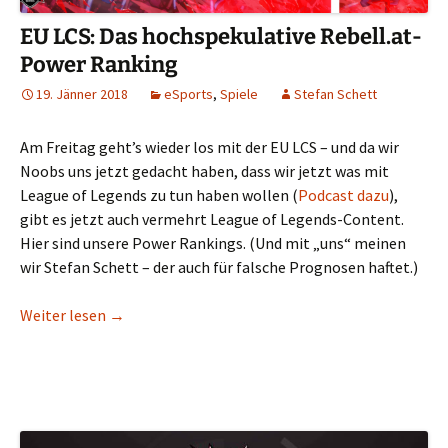
EU LCS: Das hochspekulative Rebell.at-
Power Ranking
19. Jänner 2018
eSports
,
Spiele
Stefan Schett
Am Freitag geht’s wieder los mit der EU LCS – und da wir
Noobs uns jetzt gedacht haben, dass wir jetzt was mit
League of Legends zu tun haben wollen (
Podcast dazu
),
gibt es jetzt auch vermehrt League of Legends-Content.
Hier sind unsere Power Rankings. (Und mit „uns“ meinen
wir Stefan Schett – der auch für falsche Prognosen haftet.)
EU LCS: Das hochspekulative Rebell.at-Power Ra
Weiter lesen
→