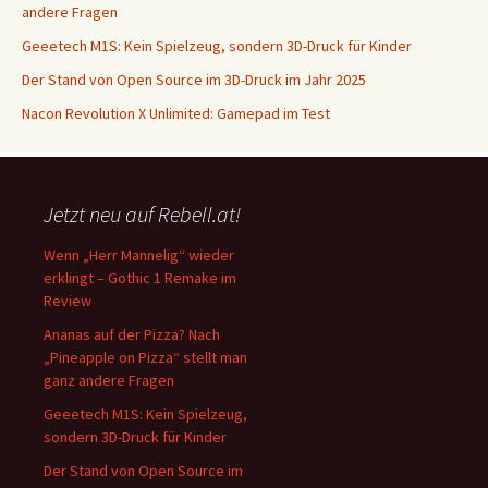
andere Fragen
Geeetech M1S: Kein Spielzeug, sondern 3D-Druck für Kinder
Der Stand von Open Source im 3D-Druck im Jahr 2025
Nacon Revolution X Unlimited: Gamepad im Test
Jetzt neu auf Rebell.at!
Wenn „Herr Mannelig“ wieder
erklingt – Gothic 1 Remake im
Review
Ananas auf der Pizza? Nach
„Pineapple on Pizza“ stellt man
ganz andere Fragen
Geeetech M1S: Kein Spielzeug,
sondern 3D-Druck für Kinder
Der Stand von Open Source im