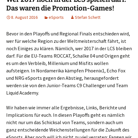
Das waren die Promotion-Games!
8. August 2016
eSports
Stefan Schett
Bevor in den Playoffs und Regional Finals entschieden wird,
wer für welche Region zu der Weltmeisterschaft fährt, ist
noch Einiges zu klären. Nämlich, wer 2017 in der LCS bleiben
darf. Für die EU-Teams ROCCAT, Schalke 04 und Origen geht
es um den Verbleib, Millenium und Misfits wollen
aufsteigen. In Nordamerika kämpfen Phoenix1, Echo Fox
und NRG eSports gegen den Abstieg, herausgefordert
werden sie von den Junior-Teams C9 Challenger und Team
Liquid Academy.
Wir haben wie immer alle Ergebnisse, Links, Berichte und
Implications für euch. In diesen Playoffs geht es nämlich
nicht nur um das Schicksal von Teams, sondern auch um
ganz entscheidende Weichenstellungen für die Zukunft des
eSports. Aber noch will ich nicht zu viel verraten: Fangen wir