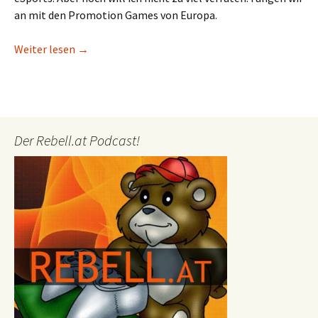
an mit den Promotion Games von Europa.
Wer 2017 noch in der LCS spielen darf: Das waren
Weiter lesen
→
Der Rebell.at Podcast!