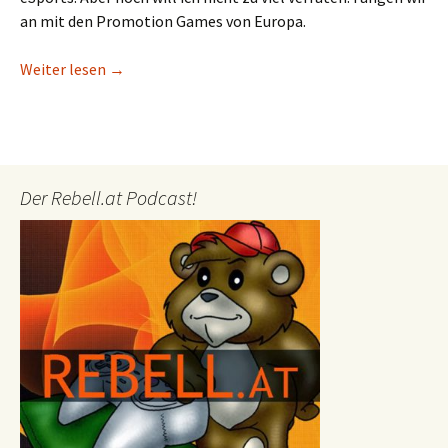
an mit den Promotion Games von Europa.
Wer 2017 noch in der LCS spielen darf: Das waren
Weiter lesen
→
Der Rebell.at Podcast!