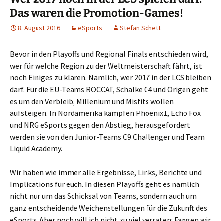
Das waren die Promotion-Games!
8. August 2016
eSports
Stefan Schett
Bevor in den Playoffs und Regional Finals entschieden wird,
wer für welche Region zu der Weltmeisterschaft fährt, ist
noch Einiges zu klären. Nämlich, wer 2017 in der LCS bleiben
darf. Für die EU-Teams ROCCAT, Schalke 04 und Origen geht
es um den Verbleib, Millenium und Misfits wollen
aufsteigen. In Nordamerika kämpfen Phoenix1, Echo Fox
und NRG eSports gegen den Abstieg, herausgefordert
werden sie von den Junior-Teams C9 Challenger und Team
Liquid Academy.
Wir haben wie immer alle Ergebnisse, Links, Berichte und
Implications für euch. In diesen Playoffs geht es nämlich
nicht nur um das Schicksal von Teams, sondern auch um
ganz entscheidende Weichenstellungen für die Zukunft des
eSports. Aber noch will ich nicht zu viel verraten: Fangen wir