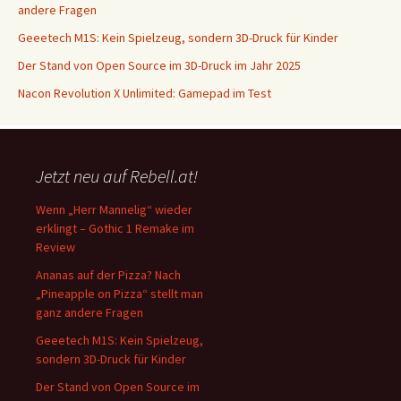
andere Fragen
Geeetech M1S: Kein Spielzeug, sondern 3D-Druck für Kinder
Der Stand von Open Source im 3D-Druck im Jahr 2025
Nacon Revolution X Unlimited: Gamepad im Test
Jetzt neu auf Rebell.at!
Wenn „Herr Mannelig“ wieder
erklingt – Gothic 1 Remake im
Review
Ananas auf der Pizza? Nach
„Pineapple on Pizza“ stellt man
ganz andere Fragen
Geeetech M1S: Kein Spielzeug,
sondern 3D-Druck für Kinder
Der Stand von Open Source im