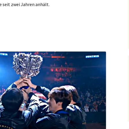
e seit zwei Jahren anhält.
e von SKT