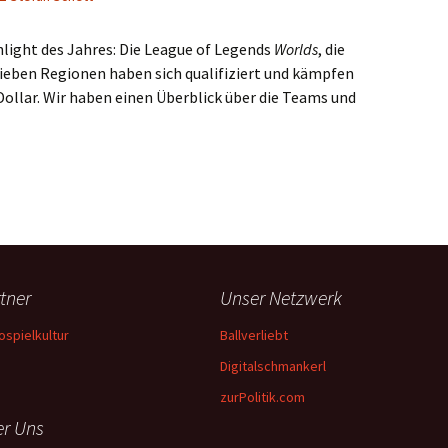
light des Jahres: Die League of Legends
Worlds
, die
ieben Regionen haben sich qualifiziert und kämpfen
Dollar. Wir haben einen Überblick über die Teams und
r ultimative Guide für die Wolds
tner
Unser Netzwerk
ospielkultur
Ballverliebt
Digitalschmankerl
zurPolitik.com
r Uns