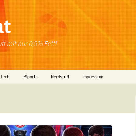
at
f mit nur 0,9% Fett!
 Tech
eSports
Nerdstuff
Impressum
Windows
Newsletter
Datenschutzerklärung
Mac OS
Linux
Browser