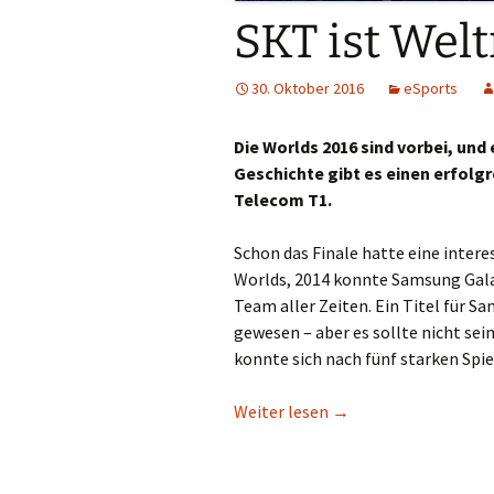
SKT ist Wel
30. Oktober 2016
eSports
Die Worlds 2016 sind vorbei, und
Geschichte gibt es einen erfolg
Telecom T1.
Schon das Finale hatte eine inter
Worlds, 2014 konnte Samsung Galax
Team aller Zeiten. Ein Titel für S
gewesen – aber es sollte nicht sei
konnte sich nach fünf starken Sp
SKT ist Weltmeister!
Weiter lesen
→