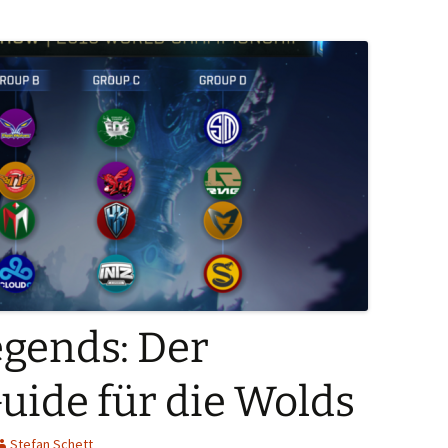
egends: Der
Guide für die Wolds
Stefan Schett