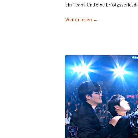
ein Team. Und eine Erfolgsserie, di
Die unglaubliche Seri
Weiter lesen
→