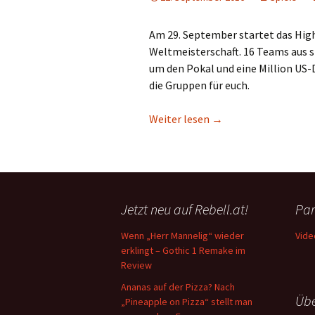
Am 29. September startet das High
Weltmeisterschaft. 16 Teams aus s
um den Pokal und eine Million US-
die Gruppen für euch.
League of Legends: De
Weiter lesen
→
Jetzt neu auf Rebell.at!
Par
Wenn „Herr Mannelig“ wieder
Vide
erklingt – Gothic 1 Remake im
Review
Ananas auf der Pizza? Nach
Übe
„Pineapple on Pizza“ stellt man