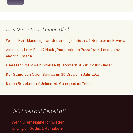
Das Neueste auf einen Blick
Wenn „Herr Mannelig“ wieder erklingt – Gothic 1 Remake im Review
Ananas auf der Pizza? Nach „Pineapple on Pizza“ stellt man ganz
andere Fragen
Geeetech M1S: Kein Spielzeug, sondern 3D-Druck für Kinder
Der Stand von Open Source im 3D-Druck im Jahr 2025
Nacon Revolution X Unlimited: Gamepad im Test
Jetzt neu auf Rebell.at!
Wenn „Herr Mannelig“ wieder
erklingt – Gothic 1 Remake im