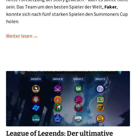
sein. Das Team um den besten Spieler der Welt,
Faker
,
konnte sich nach fünf starken Spielen den Summoners Cup
holen.
SKT ist Weltmeister!
Weiter lesen
→
League of Legends: Der ultimative