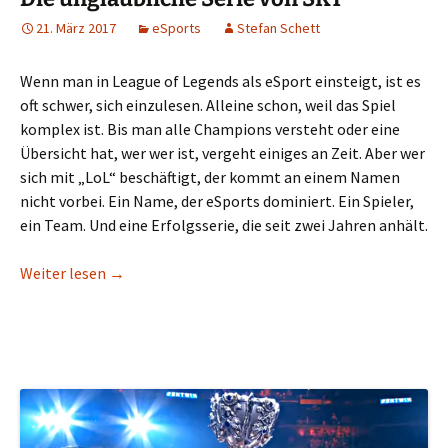
21. März 2017
eSports
Stefan Schett
Wenn man in League of Legends als eSport einsteigt, ist es
oft schwer, sich einzulesen. Alleine schon, weil das Spiel
komplex ist. Bis man alle Champions versteht oder eine
Übersicht hat, wer wer ist, vergeht einiges an Zeit. Aber wer
sich mit „LoL“ beschäftigt, der kommt an einem Namen
nicht vorbei. Ein Name, der eSports dominiert. Ein Spieler,
ein Team. Und eine Erfolgsserie, die seit zwei Jahren anhält.
Die unglaubliche Serie von SKT
Weiter lesen
→