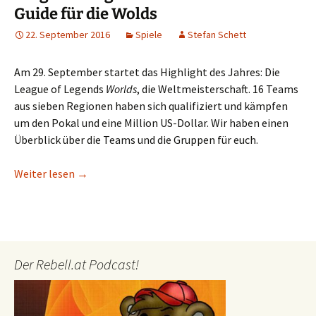
Guide für die Wolds
22. September 2016
Spiele
Stefan Schett
Am 29. September startet das Highlight des Jahres: Die
League of Legends
Worlds
, die Weltmeisterschaft. 16 Teams
aus sieben Regionen haben sich qualifiziert und kämpfen
um den Pokal und eine Million US-Dollar. Wir haben einen
Überblick über die Teams und die Gruppen für euch.
League of Legends: Der ultimative Guide für die W
Weiter lesen
→
Der Rebell.at Podcast!