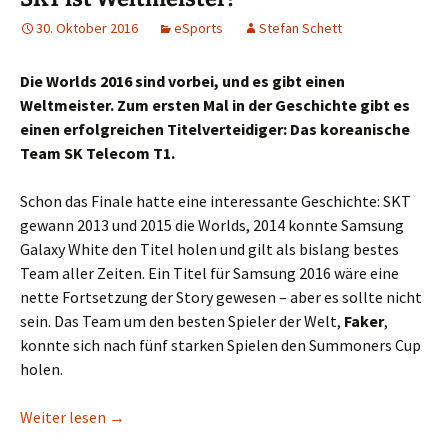
30. Oktober 2016
eSports
Stefan Schett
Die Worlds 2016 sind vorbei, und es gibt einen
Weltmeister. Zum ersten Mal in der Geschichte gibt es
einen erfolgreichen Titelverteidiger: Das koreanische
Team SK Telecom T1.
Schon das Finale hatte eine interessante Geschichte: SKT
gewann 2013 und 2015 die Worlds, 2014 konnte Samsung
Galaxy White den Titel holen und gilt als bislang bestes
Team aller Zeiten. Ein Titel für Samsung 2016 wäre eine
nette Fortsetzung der Story gewesen – aber es sollte nicht
sein. Das Team um den besten Spieler der Welt,
Faker
,
konnte sich nach fünf starken Spielen den Summoners Cup
holen.
SKT ist Weltmeister!
Weiter lesen
→