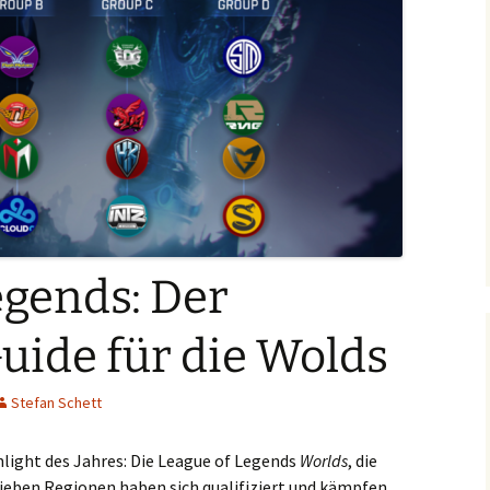
egends: Der
Guide für die Wolds
Stefan Schett
light des Jahres: Die League of Legends
Worlds
, die
ieben Regionen haben sich qualifiziert und kämpfen