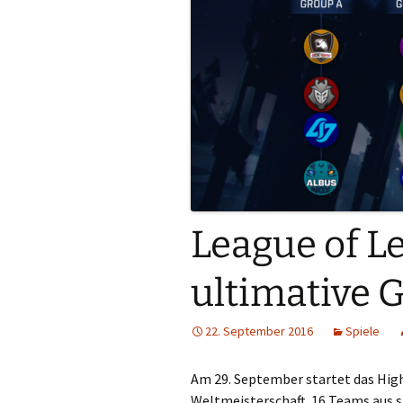
League of L
ultimative 
22. September 2016
Spiele
Am 29. September startet das High
Weltmeisterschaft. 16 Teams aus s