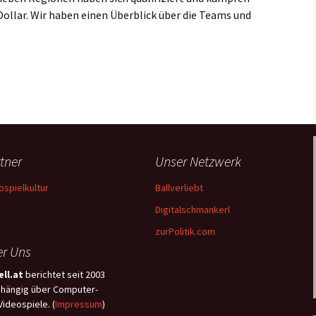
Dollar. Wir haben einen Überblick über die Teams und
r ultimative Guide für die Wolds
tner
Unser Netzwerk
ospielkultur
Ballverliebt
Digitalschmankerl
zurPolitik.com
r Uns
ll.at
berichtet seit 2003
hängig über Computer-
Videospiele. (
Impressum
)