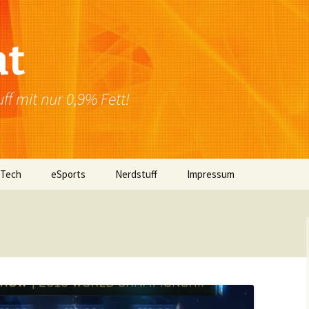
at
f mit nur 0,9% Fett!
 Tech
eSports
Nerdstuff
Impressum
Windows
Newsletter
Datenschutzerklärung
Mac OS
Linux
Browser