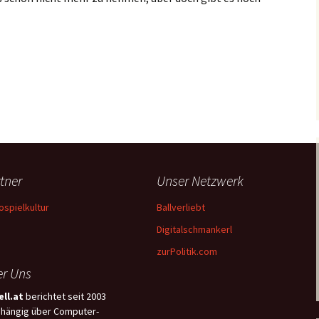
eues Top Tier-Team in Europa!
tner
Unser Netzwerk
ospielkultur
Ballverliebt
Digitalschmankerl
zurPolitik.com
r Uns
ll.at
berichtet seit 2003
hängig über Computer-