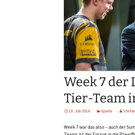
Week 7 der 
Tier-Team i
18. Juli 2016
Spiele
Stefan
Week 7 war das also – auch der Su
Teams ist der Einzug in die Playof