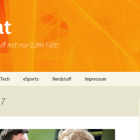
at
f mit nur 0,9% Fett!
 Tech
eSports
Nerdstuff
Impressum
Windows
Newsletter
Datenschutzerklärung
 7
Mac OS
Linux
Browser