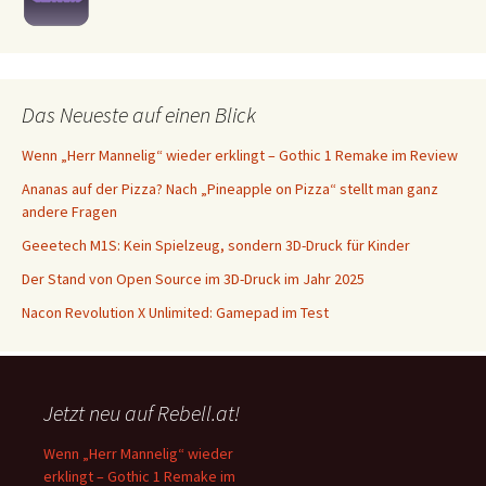
Das Neueste auf einen Blick
Wenn „Herr Mannelig“ wieder erklingt – Gothic 1 Remake im Review
Ananas auf der Pizza? Nach „Pineapple on Pizza“ stellt man ganz
andere Fragen
Geeetech M1S: Kein Spielzeug, sondern 3D-Druck für Kinder
Der Stand von Open Source im 3D-Druck im Jahr 2025
Nacon Revolution X Unlimited: Gamepad im Test
Jetzt neu auf Rebell.at!
Wenn „Herr Mannelig“ wieder
erklingt – Gothic 1 Remake im