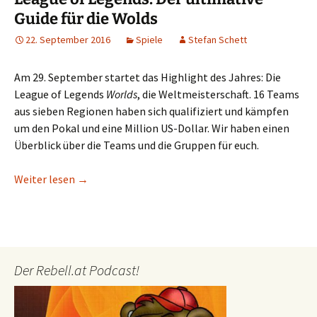
Guide für die Wolds
22. September 2016
Spiele
Stefan Schett
Am 29. September startet das Highlight des Jahres: Die
League of Legends
Worlds
, die Weltmeisterschaft. 16 Teams
aus sieben Regionen haben sich qualifiziert und kämpfen
um den Pokal und eine Million US-Dollar. Wir haben einen
Überblick über die Teams und die Gruppen für euch.
League of Legends: Der ultimative Guide für die W
Weiter lesen
→
Der Rebell.at Podcast!