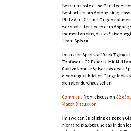
Besser müsste es heißen: Team der
Beobachter am Anfang einig, dass 
Platz der LCS sind. Origen nahmen v
war spätestens nach dem Abgang v
momentan eins, das zu Saisonbegi
Team
Splyce
.
Im ersten Spiel von Week 7 ging e
Topfavorit G2 Esports. Mit Mid La
Caitlyn konnte Splyce das erste S
einen unglaublichen Gangplank v
sich aber durchaus sehen.
Comment
from discussion
G2 eSpo
Match Discussion
.
Im zweiten Spiel ging es gegen
Gi
niemand glaubte und das in den l