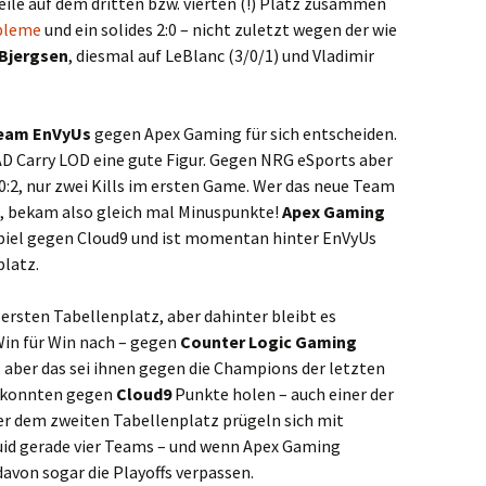
ile auf dem dritten bzw. vierten (!) Platz zusammen
bleme
und ein solides 2:0 – nicht zuletzt wegen der wie
Bjergsen
, diesmal auf LeBlanc (3/0/1) und Vladimir
eam EnVyUs
gegen Apex Gaming für sich entscheiden.
 AD Carry LOD eine gute Figur. Gegen NRG eSports aber
 0:2, nur zwei Kills im ersten Game. Wer das neue Team
, bekam also gleich mal Minuspunkte!
Apex Gaming
Spiel gegen Cloud9 und ist momentan hinter EnVyUs
platz.
ersten Tabellenplatz, aber dahinter bleibt es
in für Win nach – gegen
Counter Logic Gaming
, aber das sei ihnen gegen die Champions der letzten
m konnten gegen
Cloud9
Punkte holen – auch einer der
er dem zweiten Tabellenplatz prügeln sich mit
uid gerade vier Teams – und wenn Apex Gaming
avon sogar die Playoffs verpassen.