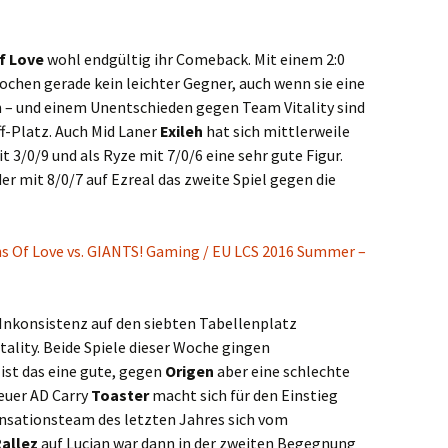
f Love
wohl endgültig ihr Comeback. Mit einem 2:0
ochen gerade kein leichter Gegner, auch wenn sie eine
n – und einem Unentschieden gegen Team Vitality sind
ff-Platz. Auch Mid Laner
Exileh
hat sich mittlerweile
 3/0/9 und als Ryze mit 7/0/6 eine sehr gute Figur.
 der mit 8/0/7 auf Ezreal das zweite Spiel gegen die
s Of Love vs. GIANTS! Gaming / EU LCS 2016 Summer –
 Inkonsistenz auf den siebten Tabellenplatz
ality. Beide Spiele dieser Woche gingen
ist das eine gute, gegen
Origen
aber eine schlechte
euer AD Carry
Toaster
macht sich für den Einstieg
nsationsteam des letzten Jahres sich vom
allez
auf Lucian war dann in der zweiten Begegnung