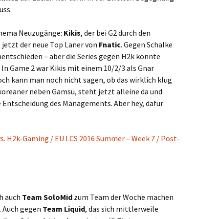
uss.
Thema Neuzugänge:
Kikis
, der bei G2 durch den
t jetzt der neue Top Laner von
Fnatic
. Gegen Schalke
Unentschieden – aber die Series gegen H2k konnte
. In Game 2 war Kikis mit einem 10/2/3 als Gnar
ch kann man noch nicht sagen, ob das wirklich klug
dkoreaner neben Gamsu, steht jetzt alleine da und
die Entscheidung des Managements. Aber hey, dafür
vs. H2k-Gaming / EU LCS 2016 Summer – Week 7 / Post-
ch auch
Team SoloMid
zum Team der Woche machen
. Auch gegen
Team Liquid
, das sich mittlerweile