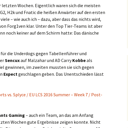
 letzten Wochen. Eigentlich waren sich die meisten
G2, H2k und Fnatic die heißen Anwärter auf den ersten
iele – wie auch ich – dazu, aber dass das nichts wird,
on Forg1ven klar. Unter den Top Tier-Teams ist aber
nn noch keiner auf dem Schirm hatte: Das dänische
s für die Underdogs gegen Tabellenführer und
ner
Sencux
auf Malzahar und AD Carry
Kobbe
als
piel gewinnen, im zweiten mussten sie sich gegen
on
Expect
geschlagen geben. Das Unentschieden lässt
rts vs. Splyce / EU LCS 2016 Summer – Week 7 / Post-
ants Gaming
– auch ein Team, an das am Anfang
etzten Wochen gute Ergebnisse zeigen konnte. Nicht