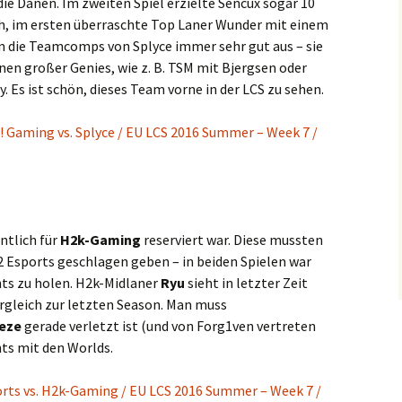
 die Dänen. Im zweiten Spiel erzielte Sencux sogar 10
h, im ersten überraschte Top Laner Wunder mit einem
 die Teamcomps von Splyce immer sehr gut aus – sie
nen großer Genies, wie z. B. TSM mit Bjergsen oder
. Es ist schön, dieses Team vorne in der LCS zu sehen.
 Gaming vs. Splyce / EU LCS 2016 Summer – Week 7 /
ntlich für
H2k-Gaming
reserviert war. Diese mussten
2 Esports geschlagen geben – in beiden Spielen war
chts zu holen. H2k-Midlaner
Ryu
sieht in letzter Zeit
ergleich zur letzten Season. Man muss
eeze
gerade verletzt ist (und von Forg1ven vertreten
hts mit den Worlds.
rts vs. H2k-Gaming / EU LCS 2016 Summer – Week 7 /