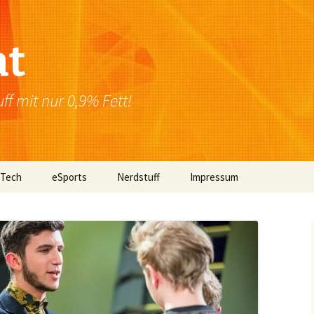
at
f mit nur 0,9% Fett!
 Tech
eSports
Nerdstuff
Impressum
Windows
Newsletter
Datenschutzerklärung
Mac OS
Linux
Browser