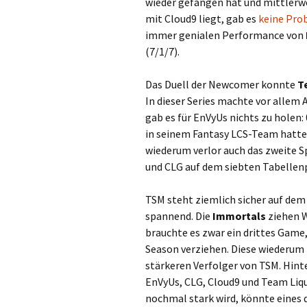
wieder gefangen hat und mittlerwe
mit Cloud9 liegt, gab es
keine Pro
immer genialen Performance von
(7/1/7).
Das Duell der Newcomer konnte
T
In dieser Series machte vor allem
gab es für EnVyUs nichts zu holen:
in seinem Fantasy LCS-Team hatte
wiederum verlor auch das zweite 
und CLG auf dem siebten Tabellen
TSM steht ziemlich sicher auf dem 
spannend. Die
Immortals
ziehen W
brauchte es zwar ein drittes Game
Season verziehen. Diese wiederu
stärkeren Verfolger von TSM. Hint
EnVyUs, CLG, Cloud9 und Team Liq
nochmal stark wird, könnte eines d