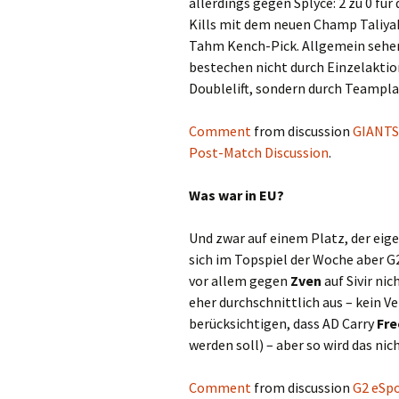
allerdings gegen Splyce: 2 zu 0 für
Kills mit dem neuen Champ Taliya
Tahm Kench-Pick. Allgemein sehen
bestechen nicht durch Einzelaktio
Doublelift, sondern durch Teamplay
Comment
from discussion
GIANTS!
Post-Match Discussion
.
Was war in EU?
Und zwar auf einem Platz, der eige
sich im Topspiel der Woche aber G
vor allem gegen
Zven
auf Sivir ni
eher durchschnittlich aus – kein V
berücksichtigen, dass AD Carry
Fr
werden soll) – aber so wird das nic
Comment
from discussion
G2 eSpo