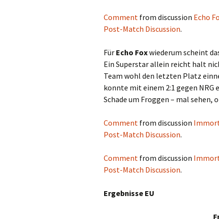
Comment
from discussion
Echo Fo
Post-Match Discussion
.
Für
Echo Fox
wiederum scheint das 
Ein Superstar allein reicht halt nic
Team wohl den letzten Platz ein
konnte mit einem 2:1 gegen NRG e
Schade um Froggen – mal sehen, ob
Comment
from discussion
Immorta
Post-Match Discussion
.
Comment
from discussion
Immorta
Post-Match Discussion
.
Ergebnisse EU
F