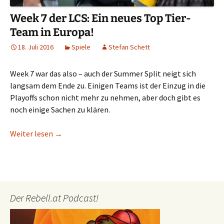
Week 7 der LCS: Ein neues Top Tier-
Team in Europa!
18. Juli 2016
Spiele
Stefan Schett
Week 7 war das also – auch der Summer Split neigt sich
langsam dem Ende zu. Einigen Teams ist der Einzug in die
Playoffs schon nicht mehr zu nehmen, aber doch gibt es
noch einige Sachen zu klären.
Week 7 der LCS: Ein neues Top Tier-Team in Europ
Weiter lesen
→
Der Rebell.at Podcast!