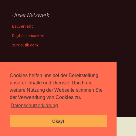
Unser Netzwerk
Ballverliebt
Digitalschmankerl
zurPolitik.com
Über Uns
Cookies helfen uns bei der Bereitstellung
Rebell.at
berichtet seit 2003
unserer Inhalte und Dienste. Durch die
unabhängig über Computer-
weitere Nutzung der Webseite stimmen Sie
und Videospiele. (
Impressum
)
der Verwendung von Cookies zu.
Datenschutzerklärung
Okay!
Proudly powered by WordPress