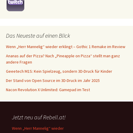
Das Neueste auf einen Blick
Wenn „Herr Mannelig“ wieder erklingt – Gothic 1 Remake im Review
Ananas auf der Pizza? Nach „Pineapple on Pizza“ stellt man ganz
andere Fragen
Geeetech M1S: Kein Spielzeug, sondern 3D-Druck für Kinder
Der Stand von Open Source im 3D-Druck im Jahr 2025
Nacon Revolution X Unlimited: Gamepad im Test
Jetzt neu auf Rebell.at!
Wenn „Herr Mannelig“ wieder