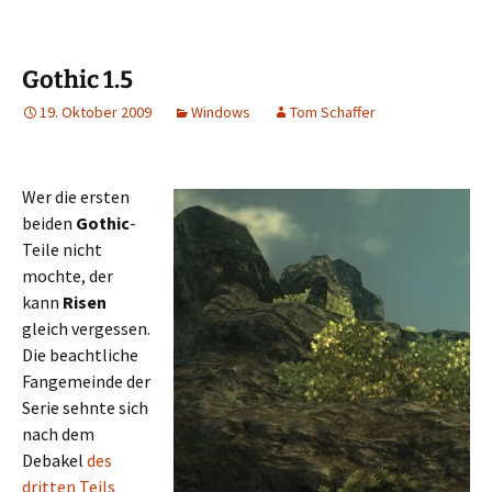
Gothic 1.5
19. Oktober 2009
Windows
Tom Schaffer
Wer die ersten
beiden
Gothic
-
Teile nicht
mochte, der
kann
Risen
gleich vergessen.
Die beachtliche
Fangemeinde der
Serie sehnte sich
nach dem
Debakel
des
dritten Teils