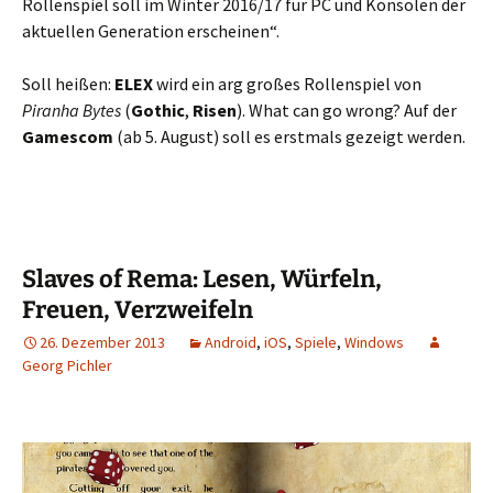
Rollenspiel soll im Winter 2016/17 für PC und Konsolen der
aktuellen Generation erscheinen“.
Soll heißen:
ELEX
wird ein arg großes Rollenspiel von
Piranha Bytes
(
Gothic
,
Risen
). What can go wrong? Auf der
Gamescom
(ab 5. August) soll es erstmals gezeigt werden.
Slaves of Rema: Lesen, Würfeln,
Freuen, Verzweifeln
26. Dezember 2013
Android
,
iOS
,
Spiele
,
Windows
Georg Pichler