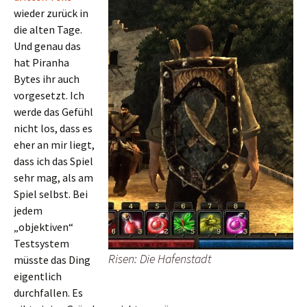
wieder zurück in
die alten Tage.
Und genau das
hat Piranha
Bytes ihr auch
vorgesetzt. Ich
werde das Gefühl
nicht los, dass es
eher an mir liegt,
dass ich das Spiel
sehr mag, als am
Spiel selbst. Bei
jedem
„objektiven“
Testsystem
Risen: Die Hafenstadt
müsste das Ding
eigentlich
durchfallen. Es