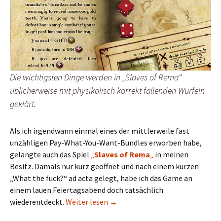
Die wichtigsten Dinge werden in „Slaves of Rema“
üblicherweise mit physikalisch korrekt fallenden Würfeln
geklärt.
Als ich irgendwann einmal eines der mittlerweile fast
unzähligen Pay-What-You-Want-Bundles erworben habe,
gelangte auch das Spiel
„
Slaves of Rema
„
in meinen
Besitz. Damals nur kurz geöffnet und nach einem kurzen
„What the fuck?“ ad acta gelegt, habe ich das Game an
einem lauen Feiertagsabend doch tatsächlich
Slaves of Rema: Lesen, Würfeln, 
wiederentdeckt.
Weiter lesen
→