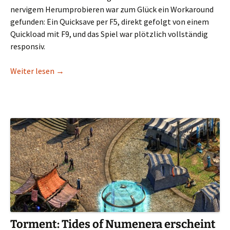
nervigem Herumprobieren war zum Glück ein Workaround
gefunden: Ein Quicksave per F5, direkt gefolgt von einem
Quickload mit F9, und das Spiel war plötzlich vollständig
responsiv.
Wenn „Herr Mannelig“ wieder erklingt – Gothic 
Weiter lesen
→
Torment: Tides of Numenera erscheint