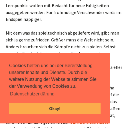
Lernpunkte wollen mit Bedacht für neue Fähigkeiten
ausgegeben werden. Für frohmutige Verschwender wirds im
Endspiel happiger.
Mit dem was das spieltechnisch abgeliefert wird, gibt man
sich ja gerne zufrieden. Größer muss die Welt nicht sein.
Anders brauchen sich die Kämpfe nicht zu spielen. Selbst
manche Frusterlebnisse gehören für den geneigten
Gothic
Risen-Fan irgendwie dazu und spornen halt zur
Cookies helfen uns bei der Bereitstellung
Vorsicht an. Wie sehr ein „Größer, größer, GRÖßER!“ da eher
unserer Inhalte und Dienste. Durch die
in die Hose geht, hat eh Gothic 3 gezeigt.
weitere Nutzung der Webseite stimmen Sie
der Verwendung von Cookies zu.
Beim Charaktersdesign und Storytelling sparte Piranha
Datenschutzerklärung
aber zu sehr. Etwas mehr Leben und Überraschung darf die
Spielwelt beim nächsten Mal ruhig bieten, sonst wird das
alles irgendwann zu wenig. Wenn die Geschichte dermaßen
Okay!
08/15 daher kommt und damit in den Hintergrund gerät,
kann ich in Zukunft gleich wieder
G2: Nacht des Raben