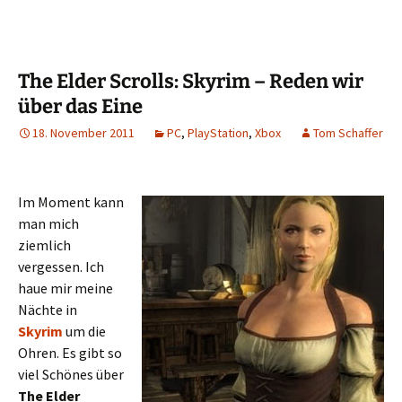
The Elder Scrolls: Skyrim – Reden wir
über das Eine
18. November 2011
PC
,
PlayStation
,
Xbox
Tom Schaffer
Im Moment kann
man mich
ziemlich
vergessen. Ich
haue mir meine
Nächte in
Skyrim
um die
Ohren. Es gibt so
viel Schönes über
The Elder