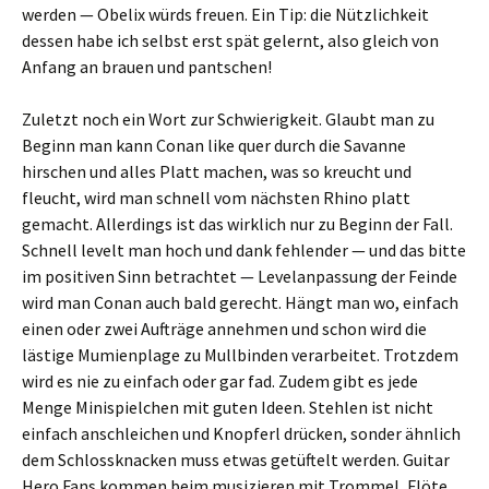
werden — Obelix würds freuen. Ein Tip: die Nützlichkeit
dessen habe ich selbst erst spät gelernt, also gleich von
Anfang an brauen und pantschen!
Zuletzt noch ein Wort zur Schwierigkeit. Glaubt man zu
Beginn man kann Conan like quer durch die Savanne
hirschen und alles Platt machen, was so kreucht und
fleucht, wird man schnell vom nächsten Rhino platt
gemacht. Allerdings ist das wirklich nur zu Beginn der Fall.
Schnell levelt man hoch und dank fehlender — und das bitte
im positiven Sinn betrachtet — Levelanpassung der Feinde
wird man Conan auch bald gerecht. Hängt man wo, einfach
einen oder zwei Aufträge annehmen und schon wird die
lästige Mumienplage zu Mullbinden verarbeitet. Trotzdem
wird es nie zu einfach oder gar fad. Zudem gibt es jede
Menge Minispielchen mit guten Ideen. Stehlen ist nicht
einfach anschleichen und Knopferl drücken, sonder ähnlich
dem Schlossknacken muss etwas getüftelt werden. Guitar
Hero Fans kommen beim musizieren mit Trommel, Flöte