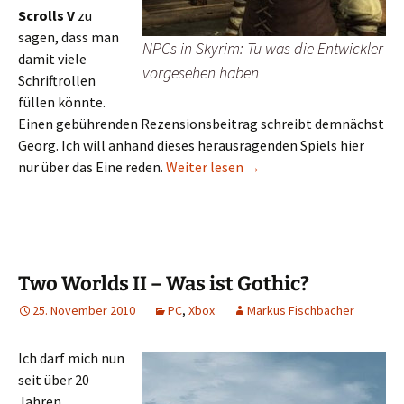
Scrolls V
zu
sagen, dass man
NPCs in Skyrim: Tu was die Entwickler
damit viele
vorgesehen haben
Schriftrollen
füllen könnte.
Einen gebührenden Rezensionsbeitrag schreibt demnächst
Georg. Ich will anhand dieses herausragenden Spiels hier
The Elder Scrolls: Skyrim 
nur über das Eine reden.
Weiter lesen
→
Two Worlds II – Was ist Gothic?
25. November 2010
PC
,
Xbox
Markus Fischbacher
Ich darf mich nun
seit über 20
Jahren