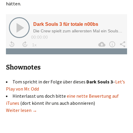
hätten.
Shownotes
Tom spricht in der Folge über dieses
Dark Souls 3
–
Let’s
Play von Mr. Odd
Hinterlasst uns doch bitte
eine nette Bewertung auf
iTunes
(dort könnt ihr uns auch abonnieren)
Dark Souls 3 für totale n00bs
Weiter lesen
→