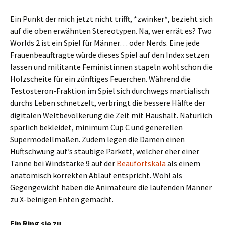
Ein Punkt der mich jetzt nicht trifft, *zwinker*, bezieht sich
auf die oben erwähnten Stereotypen. Na, wer errät es? Two
Worlds 2 ist ein Spiel für Männer… oder Nerds. Eine jede
Frauenbeauftragte würde dieses Spiel auf den Index setzen
lassen und militante Feministinnen stapeln wohl schon die
Holzscheite für ein zünftiges Feuerchen. Während die
Testosteron-Fraktion im Spiel sich durchwegs martialisch
durchs Leben schnetzelt, verbringt die bessere Hälfte der
digitalen Weltbevölkerung die Zeit mit Haushalt. Natürlich
spärlich bekleidet, minimum Cup C und generellen
Supermodellmaßen. Zudem legen die Damen einen
Hüftschwung auf’s staubige Parkett, welcher eher einer
Tanne bei Windstärke 9 auf der
Beaufortskala
als einem
anatomisch korrekten Ablauf entspricht. Wohl als
Gegengewicht haben die Animateure die laufenden Männer
zu X-beinigen Enten gemacht.
Ein Ring sie zu…