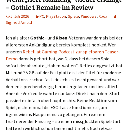
– Gothic 1 Remake im Review
5. Juli 2026
PC
,
PlayStation
,
Spiele
,
Windows
,
Xbox
Sigfried Arnold
Ich als alter
Gothic
– und
Risen
-Veteran war damals bei der
allerersten Ankündigung bereits komplett hooked. Wer
unseren
Rebell.at Gaming Podcast zur spielbaren Teaser-
Demo
damals gehört hat, weiß, dass bei diesem Spiel
sofort der absolute „Haben-wollen“-Reflex eingesetzt hat.
Mit rund 35 GB auf der Festplatte ist der Titel für moderne
Verhältnisse schon fast ein echtes Leichtgewicht und war
dementsprechend zügig heruntergeladen und installiert.
Aber die Vorfreude währte nur kurz: Direkt nach dem Start
passierte einfach überhaupt nichts. Keine Reaktion vom
Spiel, nicht einmal die ESC-Taste funktionierte, um
irgendwie ins Hauptmenü zu gelangen. Ein extrem
frustrierender Einstieg – so einen missglückten Spielstart
hatte ich wirklich schon lange nicht mehr. Nach etwas