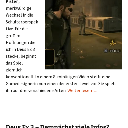
Kisten,
merkwürdige
Wechsel in die
Schulterperspek
tive. Für die
großen
Hoffnungen die
ich in Deus Ex 3
stecke, beginnt
das Spiel
ziemlich
konventionell. In einem 8-minütigen Video stellt eine
Gamedesignerin nun einen der ersten Level vor. Sie spielt
So spielt sich Deus
ihn auf drei verschiedene Arten.
Weiter lesen
→
Deus Ex 3 – Demnächst viele Infos?