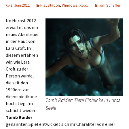
3. Juni 2011
PlayStation
,
Windows
,
Xbox
Tom Schaffer
Im Herbst 2012
erwartet uns ein
neues Abenteuer
in der Haut von
Lara Croft. In
diesem erfahren
wir, wie Lara
Croft zu der
Person wurde,
die seit den
1990ern zur
Videospielikone
Tomb Raider: Tiefe Einblicke in Laras
hochstieg. Im
Seele
schlicht wieder
Tomb Raider
genannten Spiel entwickelt sich ihr Charakter von einer