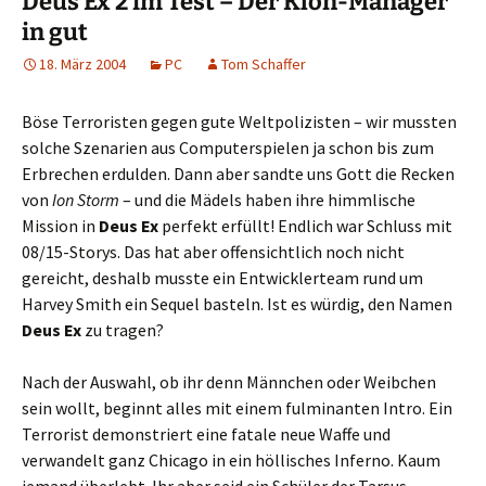
Deus Ex 2 im Test – Der Klon-Manager
in gut
18. März 2004
PC
Tom Schaffer
Böse Terroristen gegen gute Weltpolizisten – wir mussten
solche Szenarien aus Computerspielen ja schon bis zum
Erbrechen erdulden. Dann aber sandte uns Gott die Recken
von
Ion Storm
– und die Mädels haben ihre himmlische
Mission in
Deus Ex
perfekt erfüllt! Endlich war Schluss mit
08/15-Storys. Das hat aber offensichtlich noch nicht
gereicht, deshalb musste ein Entwicklerteam rund um
Harvey Smith ein Sequel basteln. Ist es würdig, den Namen
Deus Ex
zu tragen?
Nach der Auswahl, ob ihr denn Männchen oder Weibchen
sein wollt, beginnt alles mit einem fulminanten Intro. Ein
Terrorist demonstriert eine fatale neue Waffe und
verwandelt ganz Chicago in ein höllisches Inferno. Kaum