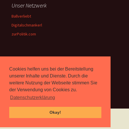
Unser Netzwerk
Ballverliebt
Digitalschmankerl
zurPolitik.com
Über Uns
Cookies helfen uns bei der Bereitstellung
Rebell.at
berichtet seit 2003
unabhängig über Computer-
unserer Inhalte und Dienste. Durch die
und Videospiele. (
Impressum
)
weitere Nutzung der Webseite stimmen Sie
der Verwendung von Cookies zu.
Datenschutzerklärung
Okay!
Proudly powered by WordPress