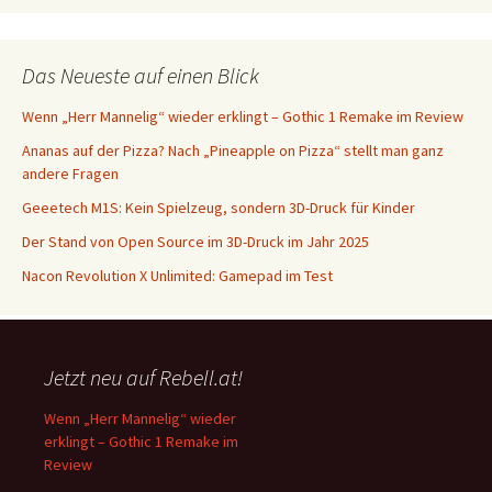
Das Neueste auf einen Blick
Wenn „Herr Mannelig“ wieder erklingt – Gothic 1 Remake im Review
Ananas auf der Pizza? Nach „Pineapple on Pizza“ stellt man ganz
andere Fragen
Geeetech M1S: Kein Spielzeug, sondern 3D-Druck für Kinder
Der Stand von Open Source im 3D-Druck im Jahr 2025
Nacon Revolution X Unlimited: Gamepad im Test
Jetzt neu auf Rebell.at!
Wenn „Herr Mannelig“ wieder
erklingt – Gothic 1 Remake im
Review