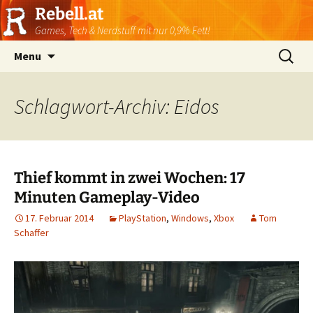
Rebell.at
Games, Tech & Nerdstuff mit nur 0,9% Fett!
Skip
Suchen
Menu
to
nach:
content
Schlagwort-Archiv: Eidos
Thief kommt in zwei Wochen: 17
Minuten Gameplay-Video
17. Februar 2014
PlayStation
,
Windows
,
Xbox
Tom
Schaffer