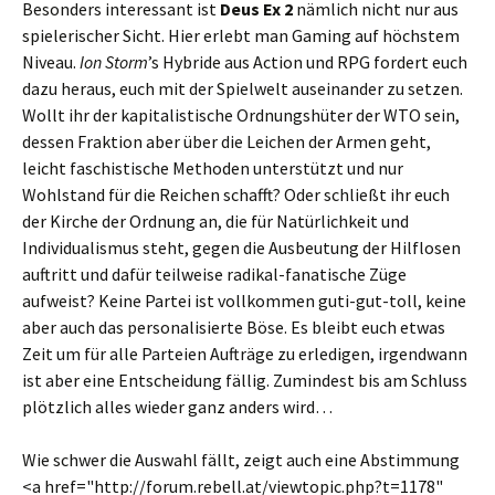
Besonders interessant ist
Deus Ex 2
nämlich nicht nur aus
spielerischer Sicht. Hier erlebt man Gaming auf höchstem
Niveau.
Ion Storm
’s Hybride aus Action und RPG fordert euch
dazu heraus, euch mit der Spielwelt auseinander zu setzen.
Wollt ihr der kapitalistische Ordnungshüter der WTO sein,
dessen Fraktion aber über die Leichen der Armen geht,
leicht faschistische Methoden unterstützt und nur
Wohlstand für die Reichen schafft? Oder schließt ihr euch
der Kirche der Ordnung an, die für Natürlichkeit und
Individualismus steht, gegen die Ausbeutung der Hilflosen
auftritt und dafür teilweise radikal-fanatische Züge
aufweist? Keine Partei ist vollkommen guti-gut-toll, keine
aber auch das personalisierte Böse. Es bleibt euch etwas
Zeit um für alle Parteien Aufträge zu erledigen, irgendwann
ist aber eine Entscheidung fällig. Zumindest bis am Schluss
plötzlich alles wieder ganz anders wird…
Wie schwer die Auswahl fällt, zeigt auch eine Abstimmung
<a href="http://forum.rebell.at/viewtopic.php?t=1178"