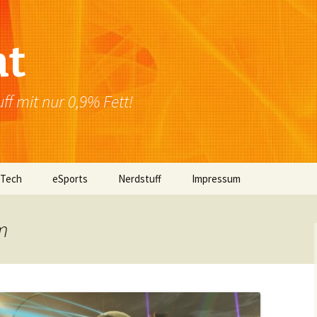
at
f mit nur 0,9% Fett!
 Tech
eSports
Nerdstuff
Impressum
Windows
Newsletter
Datenschutzerklärung
m
Mac OS
Linux
Browser