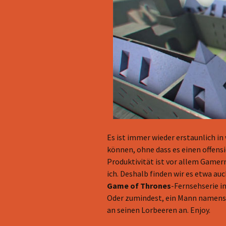
Es ist immer wieder erstaunlich in
können, ohne dass es einen offensi
Produktivität ist vor allem Game
ich. Deshalb finden wir es etwa au
Game of Thrones
-Fernsehserie i
Oder zumindest, ein Mann namens B
an seinen Lorbeeren an. Enjoy.