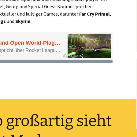
iel, Georg und Special Guest Konrad sprechen
ktueller und kultiger Games, darunter
Far Cry Primal
,
ngs
und
Skyrim
.
Open World-Plagen)
o großartig sieht