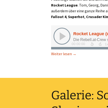
Rocket League
. Tom, Georg, Dan
außerdem über eine ganze Reihe a
Fallout 4
,
Superhot
,
Crusader Ki
Rocket League (und 
Weiter lesen
→
Galerie: S