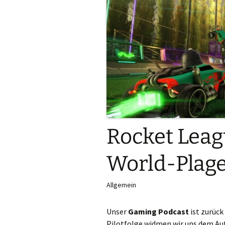
Rocket Leag
World-Plag
Allgemein
Unser
Gaming Podcast
ist zurück
Pilotfolge widmen wir uns dem Au