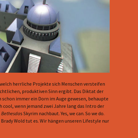
 welch herrliche Projekte sich Menschen versteifen
chtlichen, produktiven Sinn ergibt. Das Diktat der
rn schon immer ein Dorn im Auge gewesen, behaupte
ch cool, wenn jemand zwei Jahre lang das Intro der
n
Bethesda
s Skyrim nachbaut. Yes, we can. So we do.
rady Wold tut es. Wir hängen unseren Lifestyle nur