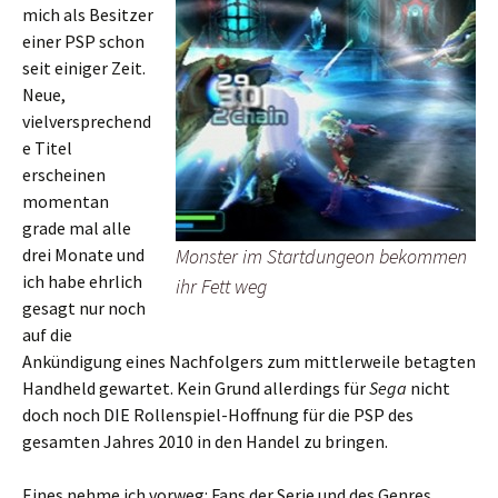
mich als Besitzer
einer PSP schon
seit einiger Zeit.
Neue,
vielversprechend
e Titel
erscheinen
momentan
grade mal alle
drei Monate und
Monster im Startdungeon bekommen
ich habe ehrlich
ihr Fett weg
gesagt nur noch
auf die
Ankündigung eines Nachfolgers zum mittlerweile betagten
Handheld gewartet. Kein Grund allerdings für
Sega
nicht
doch noch DIE Rollenspiel-Hoffnung für die PSP des
gesamten Jahres 2010 in den Handel zu bringen.
Eines nehme ich vorweg: Fans der Serie und des Genres