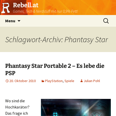
Rebell.at
Games, Tech & Nerdstuff mit nur 0,9% Fett!
Skip
Suchen
Menu
to
nach:
content
Schlagwort-Archiv: Phantasy Star
Phantasy Star Portable 2 – Es lebe die
PSP
20. Oktober 2010
PlayStation
,
Spiele
Julian Pohl
Wo sind die
Hochkaräter?
Das frage ich