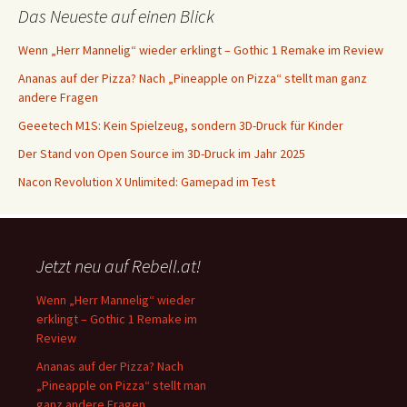
Das Neueste auf einen Blick
Wenn „Herr Mannelig“ wieder erklingt – Gothic 1 Remake im Review
Ananas auf der Pizza? Nach „Pineapple on Pizza“ stellt man ganz
andere Fragen
Geeetech M1S: Kein Spielzeug, sondern 3D-Druck für Kinder
Der Stand von Open Source im 3D-Druck im Jahr 2025
Nacon Revolution X Unlimited: Gamepad im Test
Jetzt neu auf Rebell.at!
Wenn „Herr Mannelig“ wieder
erklingt – Gothic 1 Remake im
Review
Ananas auf der Pizza? Nach
„Pineapple on Pizza“ stellt man
ganz andere Fragen