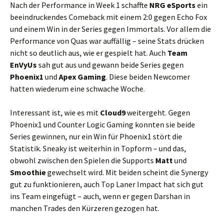
Nach der Performance in Week 1 schaffte
NRG eSports
ein
beeindruckendes Comeback mit einem 2:0 gegen Echo Fox
und einem Win in der Series gegen Immortals. Vor allem die
Performance von Quas war auffällig – seine Stats drücken
nicht so deutlich aus, wie er gespielt hat. Auch
Team
EnVyUs
sah gut aus und gewann beide Series gegen
Phoenix1
und
Apex Gaming
. Diese beiden Newcomer
hatten wiederum eine schwache Woche.
Interessant ist, wie es mit
Cloud9
weitergeht. Gegen
Phoenix1 und Counter Logic Gaming konnten sie beide
Series gewinnen, nur ein Win für Phoenix1 stört die
Statistik. Sneaky ist weiterhin in Topform – und das,
obwohl zwischen den Spielen die Supports
Matt
und
Smoothie
gewechselt wird. Mit beiden scheint die Synergy
gut zu funktionieren, auch Top Laner Impact hat sich gut
ins Team eingefügt – auch, wenn er gegen Darshan in
manchen Trades den Kürzeren gezogen hat.