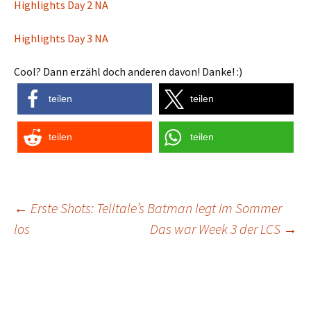
Highlights Day 2 NA
Highlights Day 3 NA
Cool? Dann erzähl doch anderen davon! Danke! :)
teilen
teilen
teilen
teilen
Post
←
Erste Shots: Telltale’s Batman legt im Sommer
los
Das war Week 3 der LCS
→
navigation