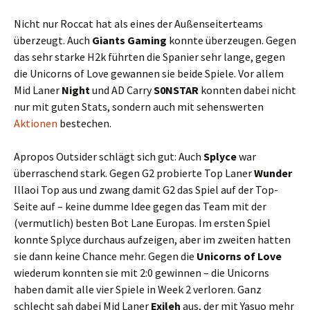
Nicht nur Roccat hat als eines der Außenseiterteams
überzeugt. Auch
Giants Gaming
konnte überzeugen. Gegen
das sehr starke H2k führten die Spanier sehr lange, gegen
die Unicorns of Love gewannen sie beide Spiele. Vor allem
Mid Laner
Night
und AD Carry
S0NSTAR
konnten dabei nicht
nur mit guten Stats, sondern auch mit sehenswerten
Aktionen
bestechen.
Apropos Outsider schlägt sich gut: Auch
Splyce
war
überraschend stark. Gegen G2 probierte Top Laner
Wunder
Illaoi Top aus und zwang damit G2 das Spiel auf der Top-
Seite auf – keine dumme Idee gegen das Team mit der
(vermutlich) besten Bot Lane Europas. Im ersten Spiel
konnte Splyce durchaus aufzeigen, aber im zweiten hatten
sie dann keine Chance mehr. Gegen die
Unicorns of Love
wiederum konnten sie mit 2:0 gewinnen – die Unicorns
haben damit alle vier Spiele in Week 2 verloren. Ganz
schlecht sah dabei Mid Laner
Exileh
aus, der mit Yasuo mehr