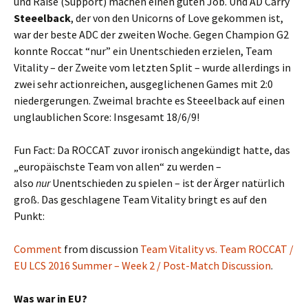
und Raise (Support) machen einen guten Job. Und AD Carry
Steeelback
, der von den Unicorns of Love gekommen ist,
war der beste ADC der zweiten Woche. Gegen Champion G2
konnte Roccat “nur” ein Unentschieden erzielen, Team
Vitality – der Zweite vom letzten Split – wurde allerdings in
zwei sehr actionreichen, ausgeglichenen Games mit 2:0
niedergerungen. Zweimal brachte es Steeelback auf einen
unglaublichen Score: Insgesamt 18/6/9!
Fun Fact: Da ROCCAT zuvor ironisch angekündigt hatte, das
„europäischste Team von allen“ zu werden –
also
nur
Unentschieden zu spielen – ist der Ärger natürlich
groß. Das geschlagene Team Vitality bringt es auf den
Punkt:
Comment
from discussion
Team Vitality vs. Team ROCCAT /
EU LCS 2016 Summer – Week 2 / Post-Match Discussion
.
Was war in EU?