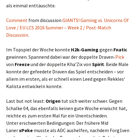
als einmal enttäuschte.
Comment
from discussion
GIANTS! Gaming vs. Unicorns Of
Love / EU LCS 2016 Summer – Week 2 / Post-Match
Discussion
.
Im Topspiel der Woche konnte
H2k-Gaming
gegen
Fnatic
gewinnen. Spannend dabei war der doppelte Draven-
Pick
von
Freeze
und der doppelte Kha’Zix von
Spirit
. Beide Male
konnte der gefeedete Draven das Spiel entscheiden – vor
allem im ersten, als er schnell einen Leed gegen Rekkles‘
Kalista entwickeln konnte.
Last but not least:
Origen
tut sich weiter schwer. Gegen
Schalke 04, das ebenfalls keinen gute Woche erwischt hat,
reichte es zum ersten Mal für ein Unentschieden.
Unter erschwerten Bedingungen: Der frühere Mid
Laner
xPeke
musste als ADC aushelfen, nachdem Forg1ven