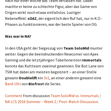
nach nur einer Woche das Team verlassen hat. Dabei
machte er keine zu schlechte Figur, aber das Game von
Origen wirkt noch etwas einfallslos. Lustiger
Nebeneffekt:
sOAZ
, der eigentlich den Ruf hat, nur in K.O.-
Phasen zu funktionieren, war der beste Spieler von OG.
Was war in NA?
In den USA geht der Siegeszug von
Team SoloMid
munter
weiter. Gegen die beeindruckenden Newcomer von Apex
Gaming und die letztjährigen Tabellenersten
Immortals
konnte das Kultteam zweimal gewinnen. Die Bot Lane von
TSM hat dabei am meisten begeistert – an einer Stelle
gewann
Doublelift
ein
3v1
, an einer anderen gewann eine
Bard-Ulti
von
Biofrost
die Series.
Comment
from discussion
Team SoloMid vs. Immortals /
NA LCS 2016 Summer – Week 2 / Post-Match Discussion
.