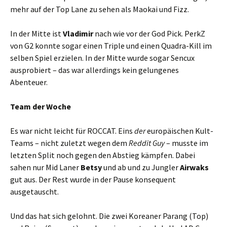
mehr auf der Top Lane zu sehen als Maokai und Fizz.
In der Mitte ist
Vladimir
nach wie vor der God Pick. PerkZ
von G2 konnte sogar einen Triple und einen Quadra-Kill im
selben Spiel erzielen. In der Mitte wurde sogar Sencux
ausprobiert – das war allerdings kein gelungenes
Abenteuer.
Team der Woche
Es war nicht leicht für ROCCAT. Eins
der
europäischen Kult-
Teams – nicht zuletzt wegen dem
Reddit Guy
– musste im
letzten Split noch gegen den Abstieg kämpfen. Dabei
sahen nur Mid Laner
Betsy
und ab und zu Jungler
Airwaks
gut aus. Der Rest wurde in der Pause konsequent
ausgetauscht.
Und das hat sich gelohnt. Die zwei Koreaner Parang (Top)