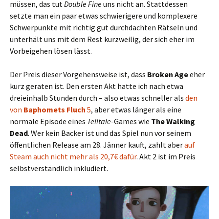
müssen, das tut
Double Fine
uns nicht an. Stattdessen
setzte man ein paar etwas schwierigere und komplexere
Schwerpunkte mit richtig gut durchdachten Rätseln und
unterhält uns mit dem Rest kurzweilig, der sich eher im
Vorbeigehen lösen lässt.
Der Preis dieser Vorgehensweise ist, dass
Broken Age
eher
kurz geraten ist. Den ersten Akt hatte ich nach etwa
dreieinhalb Stunden durch – also etwas schneller als
den
von
Baphomets Fluch
5
, aber etwas länger als eine
normale Episode eines
Telltale
-Games wie
The Walking
Dead
. Wer kein Backer ist und das Spiel nun vor seinem
öffentlichen Release am 28. Jänner kauft, zahlt aber
auf
Steam auch nicht mehr als 20,7€ dafür
. Akt 2 ist im Preis
selbstverständlich inkludiert.