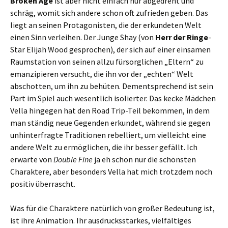
Broken Age
ist aber nicht einfach nur abgedreht und
schräg, womit sich andere schon oft zufrieden geben. Das
liegt an seinen Protagonisten, die der erkundeten Welt
einen Sinn verleihen. Der Junge Shay (von
Herr der Ringe
-
Star Elijah Wood gesprochen), der sich auf einer einsamen
Raumstation von seinen allzu fürsorglichen „Eltern“ zu
emanzipieren versucht, die ihn vor der „echten“ Welt
abschotten, um ihn zu behüten. Dementsprechend ist sein
Part im Spiel auch wesentlich isolierter. Das kecke Mädchen
Vella hingegen hat den Road Trip-Teil bekommen, in dem
man ständig neue Gegenden erkundet, während sie gegen
unhinterfragte Traditionen rebelliert, um vielleicht eine
andere Welt zu ermöglichen, die ihr besser gefällt. Ich
erwarte von
Double Fine
ja eh schon nur die schönsten
Charaktere, aber besonders Vella hat mich trotzdem noch
positiv überrascht.
Was für die Charaktere natürlich von großer Bedeutung ist,
ist ihre Animation. Ihr ausdrucksstarkes, vielfältiges