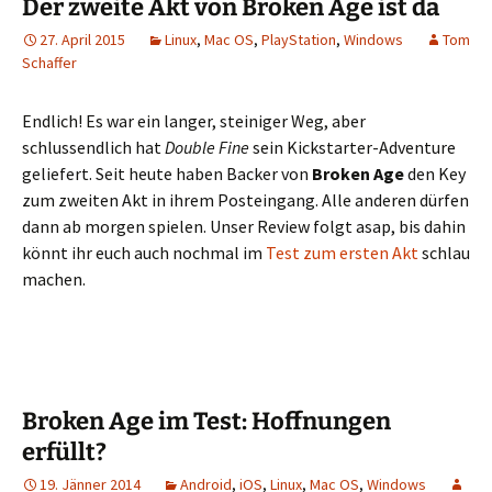
Der zweite Akt von Broken Age ist da
27. April 2015
Linux
,
Mac OS
,
PlayStation
,
Windows
Tom
Schaffer
Endlich! Es war ein langer, steiniger Weg, aber
schlussendlich hat
Double Fine
sein Kickstarter-Adventure
geliefert. Seit heute haben Backer von
Broken Age
den Key
zum zweiten Akt in ihrem Posteingang. Alle anderen dürfen
dann ab morgen spielen. Unser Review folgt asap, bis dahin
könnt ihr euch auch nochmal im
Test zum ersten Akt
schlau
machen.
Broken Age im Test: Hoffnungen
erfüllt?
19. Jänner 2014
Android
,
iOS
,
Linux
,
Mac OS
,
Windows