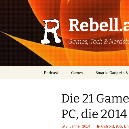
Rebell.
Games, Tech & Nerdstuf
Skip
Podcast
Games
Smarte Gadgets &
to
content
Super einfach: So hört
PC
man Podcasts!
Die 21 Game
Xbox
PC, die 201
PlayStation
Mobile
3. Jänner 2014
Android
,
iOS
,
Li