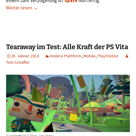
einem Jahr Verzögerung ist
Spate
nun fertig.
Spate: Spielbarer Absturz im Absinthrausch
Weiter lesen
→
Tearaway im Test: Alle Kraft der PS Vita
28. Jänner 2014
Andere Plattform
,
Mobile
,
PlayStation
Tom Schaffer