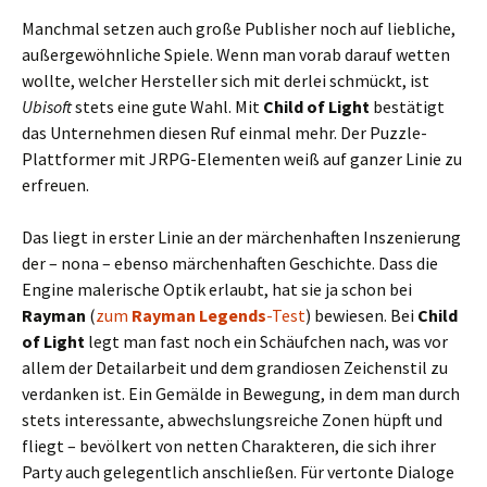
Manchmal setzen auch große Publisher noch auf liebliche,
außergewöhnliche Spiele. Wenn man vorab darauf wetten
wollte, welcher Hersteller sich mit derlei schmückt, ist
Ubisoft
stets eine gute Wahl. Mit
Child of Light
bestätigt
das Unternehmen diesen Ruf einmal mehr. Der Puzzle-
Plattformer mit JRPG-Elementen weiß auf ganzer Linie zu
erfreuen.
Das liegt in erster Linie an der märchenhaften Inszenierung
der – nona – ebenso märchenhaften Geschichte. Dass die
Engine malerische Optik erlaubt, hat sie ja schon bei
Rayman
(
zum
Rayman Legends
-Test
) bewiesen. Bei
Child
of Light
legt man fast noch ein Schäufchen nach, was vor
allem der Detailarbeit und dem grandiosen Zeichenstil zu
verdanken ist. Ein Gemälde in Bewegung, in dem man durch
stets interessante, abwechslungsreiche Zonen hüpft und
fliegt – bevölkert von netten Charakteren, die sich ihrer
Party auch gelegentlich anschließen. Für vertonte Dialoge