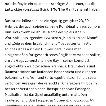
rutscht Ray in ein besonders schräges Abenteuer, das die
Entwickler von
Zoink!
Stick It To The Man!
genannt haben.
Das ist ein hübscher und einzigartig gestylter 2D/3D-
Hybride, der auch spielerisch eine Kombination aus Jump &
Run und Adventure ist. Der Name des Spiels ist ein
Wortspiel, das irgendwas zwischen „Kleb es an den Mann!“
und „Zeig es dem Establishment!“ bedeuten kann. Als
solches ist es auch ein Hinweis darauf, dass man
einigermaßen fortgeschrittenes Englisch verstehen sollte,
um die Gags zu verstehen, die Ray in seiner komplett
abgedrehten Welt zwischen Irrenhaus, Draumlevels und
Raumstationen am laufenden Band spricht und zu hören
bekommt. Eine Vor- und Zurückspulfunktion für die stets
vertonten Aussagen der verrückten Charaktere hilft beim
besseren Verstehen oder Überspringen von Passagen.
Musikalisch ist das Spiel unauffällig untermalt. Den
Trailersong („
I Just Dropped In (To See What Condition My
Condition Was In)
“ – siehe unten) bekommt ihr nur im