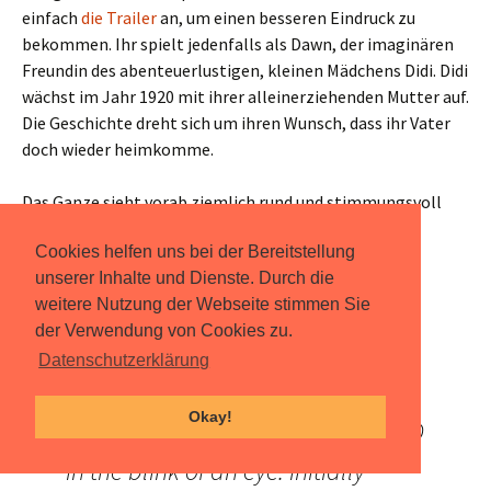
einfach
die Trailer
an, um einen besseren Eindruck zu
bekommen. Ihr spielt jedenfalls als Dawn, der imaginären
Freundin des abenteuerlustigen, kleinen Mädchens Didi. Didi
wächst im Jahr 1920 mit ihrer alleinerziehenden Mutter auf.
Die Geschichte dreht sich um ihren Wunsch, dass ihr Vater
doch wieder heimkomme.
Das Ganze sieht vorab ziemlich rund und stimmungsvoll
aus.
Contrast
wird man in Kürze auf PC, Xbox und
Cookies helfen uns bei der Bereitstellung
Playstation spielen können.
unserer Inhalte und Dienste. Durch die
weitere Nutzung der Webseite stimmen Sie
CONTRAST is a charming 2D/3D
der Verwendung von Cookies zu.
puzzle platformer where you can
Datenschutzerklärung
shift from a fantastic 3D world to a
Okay!
mysterious shadowy universe in 2D
in the blink of an eye. Initially