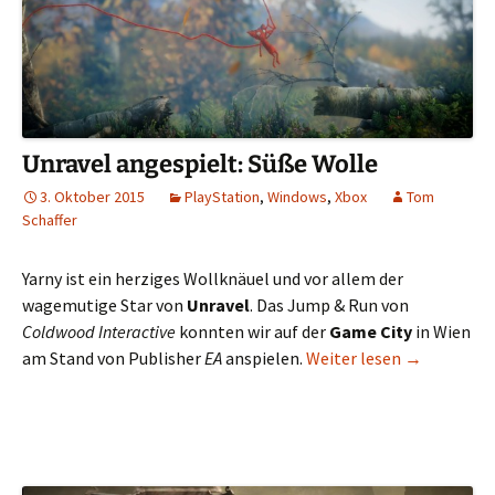
Unravel angespielt: Süße Wolle
3. Oktober 2015
PlayStation
,
Windows
,
Xbox
Tom
Schaffer
Yarny ist ein herziges Wollknäuel und vor allem der
wagemutige Star von
Unravel
. Das Jump & Run von
Coldwood Interactive
konnten wir auf der
Game City
in Wien
Unravel ang
am Stand von Publisher
EA
anspielen.
Weiter lesen
→