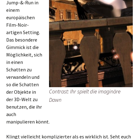
Jump-&-Run in
einem
europäischen
Film-Noir-
artigen Setting.
Das besondere
Gimmick ist die
Möglichkeit, sich
in einen
Schatten zu
verwandeln und
so die Schatten
Contrast: Ihr spielt die imaginäre
der Objekte in
der 3D-Welt zu
Dawn
benutzen, die ihr
auch
manipulieren könnt.
Klingt vielleicht komplizierter als es wirklich ist. Seht euch