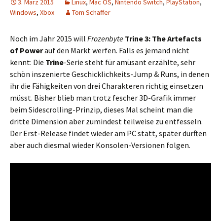
3. März 2015
Linux
,
Mac OS
,
Nintendo Switch
,
PlayStation
,
Windows
,
Xbox
Tom Schaffer
Noch im Jahr 2015 will
Frozenbyte
Trine 3: The Artefacts
of Power
auf den Markt werfen. Falls es jemand nicht
kennt: Die
Trine
-Serie steht für amüsant erzählte, sehr
schön inszenierte Geschicklichkeits-Jump & Runs, in denen
ihr die Fähigkeiten von drei Charakteren richtig einsetzen
müsst. Bisher blieb man trotz fescher 3D-Grafik immer
beim Sidescrolling-Prinzip, dieses Mal scheint man die
dritte Dimension aber zumindest teilweise zu entfesseln.
Der Erst-Release findet wieder am PC statt, später dürften
aber auch diesmal wieder Konsolen-Versionen folgen.