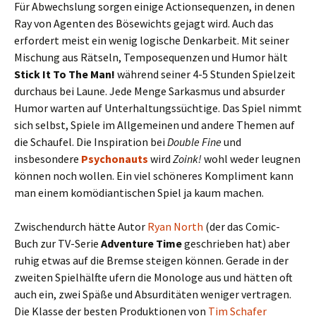
Für Abwechslung sorgen einige Actionsequenzen, in denen
Ray von Agenten des Bösewichts gejagt wird. Auch das
erfordert meist ein wenig logische Denkarbeit. Mit seiner
Mischung aus Rätseln, Temposequenzen und Humor hält
Stick It To The Man!
während seiner 4-5 Stunden Spielzeit
durchaus bei Laune. Jede Menge Sarkasmus und absurder
Humor warten auf Unterhaltungssüchtige. Das Spiel nimmt
sich selbst, Spiele im Allgemeinen und andere Themen auf
die Schaufel. Die Inspiration bei
Double Fine
und
insbesondere
Psychonauts
wird
Zoink!
wohl weder leugnen
können noch wollen. Ein viel schöneres Kompliment kann
man einem komödiantischen Spiel ja kaum machen.
Zwischendurch hätte Autor
Ryan North
(der das Comic-
Buch zur TV-Serie
Adventure Time
geschrieben hat) aber
ruhig etwas auf die Bremse steigen können. Gerade in der
zweiten Spielhälfte ufern die Monologe aus und hätten oft
auch ein, zwei Späße und Absurditäten weniger vertragen.
Die Klasse der besten Produktionen von
Tim Schafer