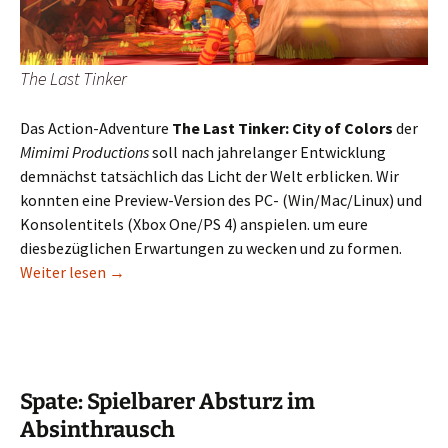
The Last Tinker
Das Action-Adventure
The Last Tinker: City of Colors
der
Mimimi Productions
soll nach jahrelanger Entwicklung
demnächst tatsächlich das Licht der Welt erblicken. Wir
konnten eine Preview-Version des PC- (Win/Mac/Linux) und
Konsolentitels (Xbox One/PS 4) anspielen. um eure
diesbezüglichen Erwartungen zu wecken und zu formen.
The Last Tinker: Ein Erstlingswerk aus München
Weiter lesen
→
Spate: Spielbarer Absturz im
Absinthrausch