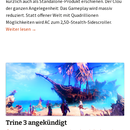
kürzlich auch als Standalone-Produkt erschienen. Der Clou
der ganzen Angelegenheit: Das Gameplay wird massiv
reduziert. Statt offener Welt mit Quadrillionen
Möglichkeiten wird AC zum 2,5D-Stealth-Sidescroller.
Assassin’s Creed Chronicles: China im Review: Ist
Weiter lesen
→
Trine 3 angekündigt