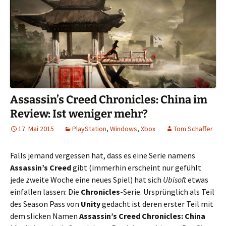
Assassin’s Creed Chronicles: China im
Review: Ist weniger mehr?
17. Mai 2015
PlayStation
,
Windows
,
Xbox
Tom Schaffer
Falls jemand vergessen hat, dass es eine Serie namens
Assassin’s Creed
gibt (immerhin erscheint nur gefühlt
jede zweite Woche eine neues Spiel) hat sich
Ubisoft
etwas
einfallen lassen: Die
Chronicles
-Serie. Ursprünglich als Teil
des Season Pass von
Unity
gedacht ist deren erster Teil mit
dem slicken Namen
Assassin’s Creed Chronicles: China