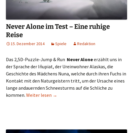
Never Alone im Test – Eine ruhige
Reise
15. Dezember 2014
Spiele
Redaktion
Das 2,5D-Puzzle-Jump & Run
Never Alone
erzählt uns in
der Sprache der Iñupiat, der Ureinwohner Alaskas, die
Geschichte des Mädchens Nuna, welche durch ihren Fuchs in
Kontakt mit den Naturgeistern tritt, um der Ursache eines
lange andauernden Schneesturms auf die Schliche zu
Never Alone im Test – Eine ruhige Reise
kommen.
Weiter lesen
→