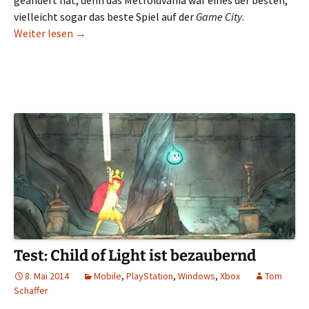
geändert hat, denn das Metroidvania war eines der besten,
vielleicht sogar das beste Spiel auf der
Game City
.
Angespielt: Ori and the Blind Forest im Preview
Weiter lesen
→
Test: Child of Light ist bezaubernd
8. Mai 2014
Mobile
,
PlayStation
,
Windows
,
Xbox
Tom
Schaffer