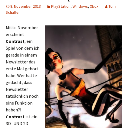
8. November 2013
PlayStation
,
Windows
,
Xbox
Tom
Schaffer
Mitte November
erscheint
Contrast
, ein
Spiel von dem ich
gerade in einem
Newsletter das
erste Mal gehört
habe. Wer hätte
gedacht, dass
Newsletter
tatsächlich noch
eine Funktion
haben?!
Contrast
ist ein
3D- UND 2D-