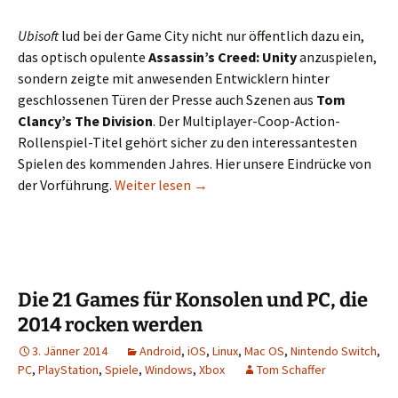
Ubisoft
lud bei der Game City nicht nur öffentlich dazu ein,
das optisch opulente
Assassin’s Creed: Unity
anzuspielen,
sondern zeigte mit anwesenden Entwicklern hinter
geschlossenen Türen der Presse auch Szenen aus
Tom
Clancy’s The Division
. Der Multiplayer-Coop-Action-
Rollenspiel-Titel gehört sicher zu den interessantesten
Spielen des kommenden Jahres. Hier unsere Eindrücke von
Angeschaut: Tom Clancy’s The Div
der Vorführung.
Weiter lesen
→
Die 21 Games für Konsolen und PC, die
2014 rocken werden
3. Jänner 2014
Android
,
iOS
,
Linux
,
Mac OS
,
Nintendo Switch
,
PC
,
PlayStation
,
Spiele
,
Windows
,
Xbox
Tom Schaffer