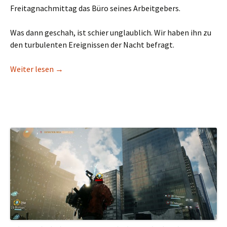
Freitagnachmittag das Büro seines Arbeitgebers.
Was dann geschah, ist schier unglaublich. Wir haben ihn zu
den turbulenten Ereignissen der Nacht befragt.
Exklusiv im Interview: Wie Mike20250383 die Serv
Weiter lesen
→