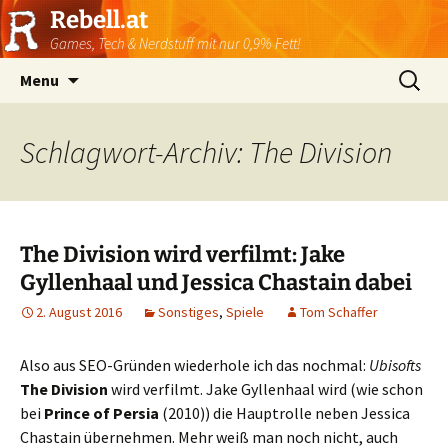
Rebell.at
Games, Tech & Nerdstuff mit nur 0,9% Fett!
Skip
Suchen
Menu
to
nach:
content
Schlagwort-Archiv: The Division
The Division wird verfilmt: Jake
Gyllenhaal und Jessica Chastain dabei
2. August 2016
Sonstiges
,
Spiele
Tom Schaffer
Also aus SEO-Gründen wiederhole ich das nochmal:
Ubisofts
The Division
wird verfilmt. Jake Gyllenhaal wird (wie schon
bei
Prince of Persia
(2010)) die Hauptrolle neben Jessica
Chastain übernehmen. Mehr weiß man noch nicht, auch