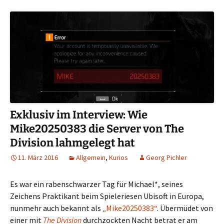
Exklusiv im Interview: Wie
Mike20250383 die Server von The
Division lahmgelegt hat
11. März 2016
Allgemein
,
Kurios
Georg Pichler
Es war ein rabenschwarzer Tag für Michael*, seines
Zeichens Praktikant beim Spieleriesen Ubisoft in Europa,
nunmehr auch bekannt als
„Mike20250383“
. Übermüdet von
einer mit
The Division
durchzockten Nacht betrat er am