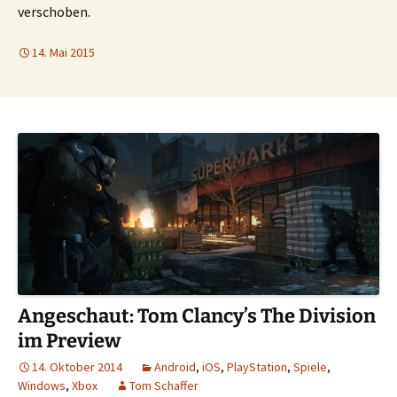
verschoben.
14. Mai 2015
Angeschaut: Tom Clancy’s The Division
im Preview
14. Oktober 2014
Android
,
iOS
,
PlayStation
,
Spiele
,
Windows
,
Xbox
Tom Schaffer