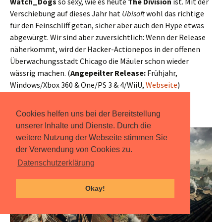
Watch_Dogs
so sexy, wie es heute
The Division
ist. Mit der
Verschiebung auf dieses Jahr hat
Ubisoft
wohl das richtige
für den Feinschliff getan, sicher aber auch den Hype etwas
abgewürgt. Wir sind aber zuversichtlich: Wenn der Release
näherkommt, wird der Hacker-Actionepos in der offenen
Überwachungsstadt Chicago die Mäuler schon wieder
wässrig machen. (
Angepeilter Release:
Frühjahr,
Windows/Xbox 360 & One/PS 3 & 4/WiiU,
Webseite
)
The Witcher 3
Cookies helfen uns bei der Bereitstellung
unserer Inhalte und Dienste. Durch die
weitere Nutzung der Webseite stimmen Sie
der Verwendung von Cookies zu.
Datenschutzerklärung
Okay!