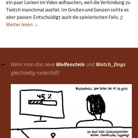
ein paar Lücken im Video auftauchen, weil die Verbindung zu
Twitch manchmal ausfiel. Im Großen und Ganzen sollte es
aber passen. Entschuldigt auch die spielerischen Fails. ;)
Let’s Play: Watch_Dogs-Gameplay am PC
Weiter lesen
→
Wenn man das neue
Wolfenstein
und
Watch_Dogs
gleichzeitig runterlädt!