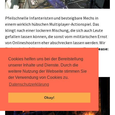
Pfeilschnelle Infanteristen und besteigbare Mechs in
einem wirklich hübschen Multiplayer-Actionspiel. Das
klingt nach einer lockeren Mischung, die sich auch Leute
gefallen lassen können, die sonst vom militärischen Ernst
von Onlineshootern eher abschrecken lassen werden. Wir
findens jedenfalls sehr interessant. (
Angepeilter Release:
11. März, Windows, Xbox 360 & One,
Webseite
)
Cookies helfen uns bei der Bereitstellung
unserer Inhalte und Dienste. Durch die
The Walking Dead
weitere Nutzung der Webseite stimmen Sie
der Verwendung von Cookies zu.
Datenschutzerklärung
Okay!