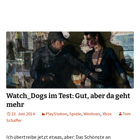
Watch_Dogs im Test: Gut, aber da geht
mehr
23. Juni 2014
PlayStation
,
Spiele
,
Windows
,
Xbox
Tom
Schaffer
Ich übertreibe jetzt etwas, aber: Das Schönste an