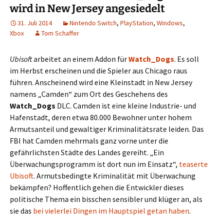
wird in New Jersey angesiedelt
31. Juli 2014
Nintendo Switch
,
PlayStation
,
Windows
,
Xbox
Tom Schaffer
Ubisoft
arbeitet an einem Addon für
Watch_Dogs
. Es soll
im Herbst erscheinen und die Spieler aus Chicago raus
führen. Anscheinend wird eine Kleinstadt in New Jersey
namens „Camden“ zum Ort des Geschehens des
Watch_Dogs
DLC. Camden ist eine kleine Industrie- und
Hafenstadt, deren etwa 80.000 Bewohner unter hohem
Armutsanteil und gewaltiger Kriminalitätsrate leiden. Das
FBI hat Camden mehrmals ganz vorne unter die
gefährlichsten Städte des Landes gereiht. „Ein
Überwachungsprogramm ist dort nun im Einsatz“,
teaserte
Ubisoft
. Armutsbedingte Kriminalität mit Überwachung
bekämpfen? Hoffentlich gehen die Entwickler dieses
politische Thema ein bisschen sensibler und klüger an, als
sie das
bei vielerlei Dingen im Hauptspiel getan haben
.