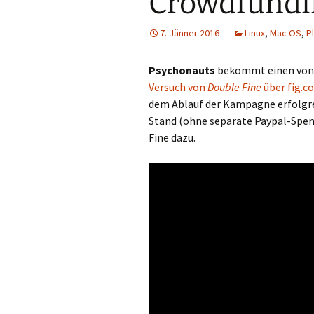
Crowdfundin
7. Jänner 2016
Linux
,
Mac OS
,
P
Psychonauts
bekommt einen von 
Versuch von
Double Fine
über fig.co
dem Ablauf der Kampagne erfolgrei
Stand (ohne separate Paypal-Spend
Fine dazu.