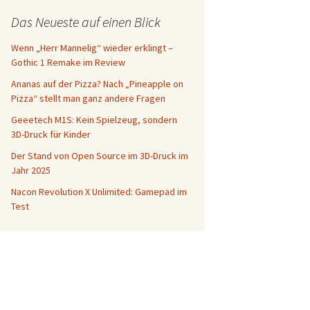
Das Neueste auf einen Blick
Wenn „Herr Mannelig“ wieder erklingt –
 Maus und Tastatur auf Konsole? Jedes Gamepad überall?
Gothic 1 Remake im Review
Ananas auf der Pizza? Nach „Pineapple on
Pizza“ stellt man ganz andere Fragen
Geeetech M1S: Kein Spielzeug, sondern
3D-Druck für Kinder
Der Stand von Open Source im 3D-Druck im
Jahr 2025
Nacon Revolution X Unlimited: Gamepad im
Test