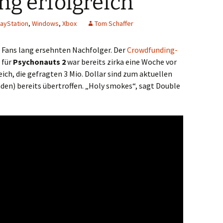
g erfolgreich
layStation
,
Windows
,
Xbox
Tom Schaffer
Fans lang ersehnten Nachfolger. Der
Crowdfunding-
für
Psychonauts 2
war bereits zirka eine Woche vor
ch, die gefragten 3 Mio. Dollar sind zum aktuellen
en) bereits übertroffen. „Holy smokes“, sagt Double