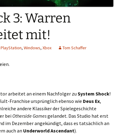
k 3: Warren
itet mit!
,
PlayStation
,
Windows
,
Xbox
Tom Schaffer
eien.
or arbeitet an einem Nachfolger zu
System Shock
!
Kult-Franchise ursprünglich ebenso wie
Deus Ex
,
lreiche andere Klassiker der Spielegeschichte
er bei
Otherside Games
gelandet. Das Studio hat erst
nd im Dezember angekündigt, dass es tatsächlich an
em auch an
Underworld Ascendant
).