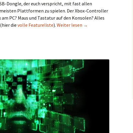
USB-Dongle, der euch verspricht, mit fast allen
meisten Plattformen zu spielen. Der Xbox-Controller
k am PC? Maus und Tastatur auf den Konsolen? Alles
CronusMax Plus im Test:
(hier die
volle Featureliste
).
Weiter lesen
→