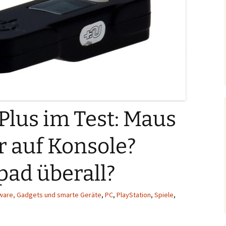
lus im Test: Maus
r auf Konsole?
ad überall?
ware, Gadgets und smarte Geräte
,
PC
,
PlayStation
,
Spiele
,