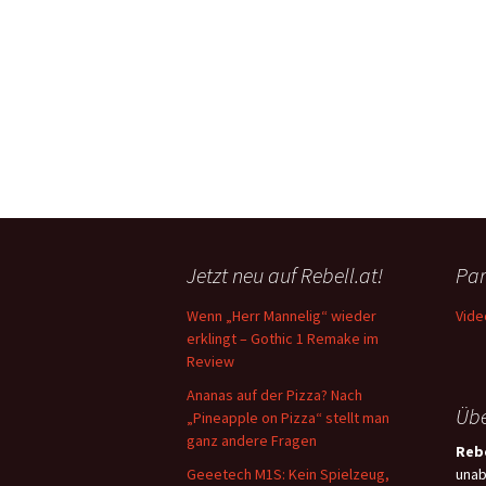
Jetzt neu auf Rebell.at!
Par
Wenn „Herr Mannelig“ wieder
Vide
erklingt – Gothic 1 Remake im
Review
Ananas auf der Pizza? Nach
Übe
„Pineapple on Pizza“ stellt man
ganz andere Fragen
Rebe
Geeetech M1S: Kein Spielzeug,
unab