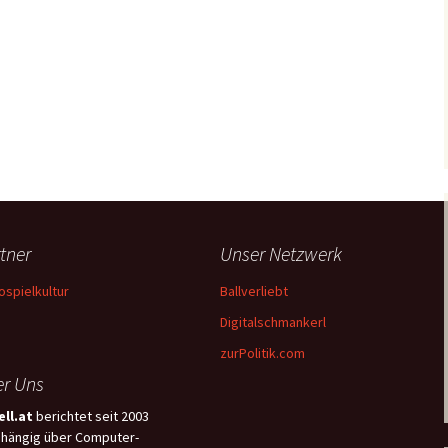
tner
Unser Netzwerk
ospielkultur
Ballverliebt
Digitalschmankerl
zurPolitik.com
r Uns
ll.at
berichtet seit 2003
hängig über Computer-