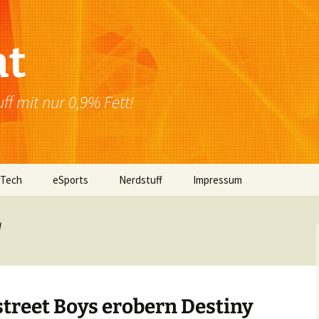
at
f mit nur 0,9% Fett!
 Tech
eSports
Nerdstuff
Impressum
Windows
Newsletter
Datenschutzerklärung
d
Mac OS
Linux
street Boys erobern Destiny
Browser