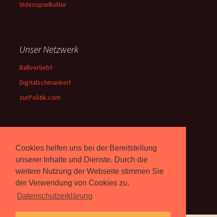
Videospielkultur
Unser Netzwerk
Ballverliebt
Digitalschmankerl
zurPolitik.com
Über Uns
Cookies helfen uns bei der Bereitstellung
Rebell.at
berichtet seit 2003
unserer Inhalte und Dienste. Durch die
unabhängig über Computer-
weitere Nutzung der Webseite stimmen Sie
und Videospiele. (
Impressum
)
der Verwendung von Cookies zu.
Datenschutzerklärung