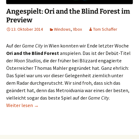
Angespielt: Ori and the Blind Forest im
Preview
13. Oktober 2014
Windows
,
Xbox
Tom Schaffer
Auf der
Game City
in Wien konnten wir Ende letzter Woche
Ori and the Blind Forest
anspielen. Das ist der Debüt-Titel
der
Moon Studios
, die der früher bei Blizzard engagierte
Österreicher Thomas Mahler gegründet hat. Ganz ehrlich:
Das Spiel war uns vor dieser Gelegenheit ziemlich unter
dem Radar durchgerutscht. Wir sind froh, dass sich das
geändert hat, denn das Metroidvania war eines der besten,
vielleicht sogar das beste Spiel auf der
Game City
.
Angespielt: Ori and the Blind Forest im Preview
Weiter lesen
→