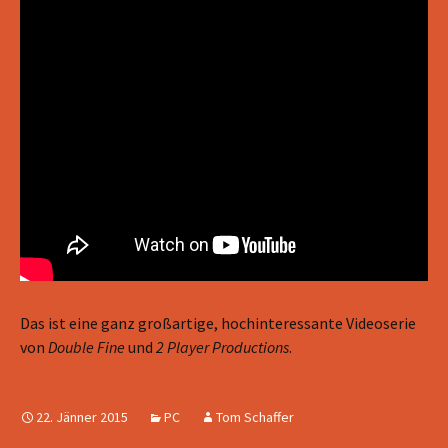
Das ist eine ganz großartige, hochinteressante Videoserie
von
Double Fine
und
2 Player Productions
.
22. Jänner 2015
PC
Tom Schaffer