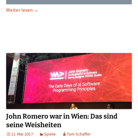
Von der Demo bis Free2Play: Wie kaufen wir in Zuk
Weiter lesen
→
John Romero war in Wien: Das sind
seine Weisheiten
11. Mai 2017
Spiele
Tom Schaffer