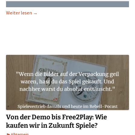
Doom, Monkey Island, C&C: Das waren die wilden 
Weiter lesen
→
Von der Demo bis Free2Play: Wie
kaufen wir in Zukunft Spiele?
Allgemein