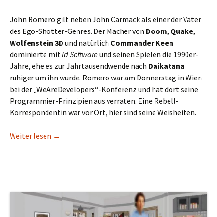
John Romero gilt neben John Carmack als einer der Väter
des Ego-Shotter-Genres. Der Macher von
Doom
,
Quake
,
Wolfenstein 3D
und natürlich
Commander Keen
dominierte mit
id Software
und seinen Spielen die 1990er-
Jahre, ehe es zur Jahrtausendwende nach
Daikatana
ruhiger um ihn wurde. Romero war am Donnerstag in Wien
bei der „WeAreDevelopers“-Konferenz und hat dort seine
Programmier-Prinzipien aus verraten. Eine Rebell-
Korrespondentin war vor Ort, hier sind seine Weisheiten.
John Romero war in Wien: Das sind seine Weishei
Weiter lesen
→