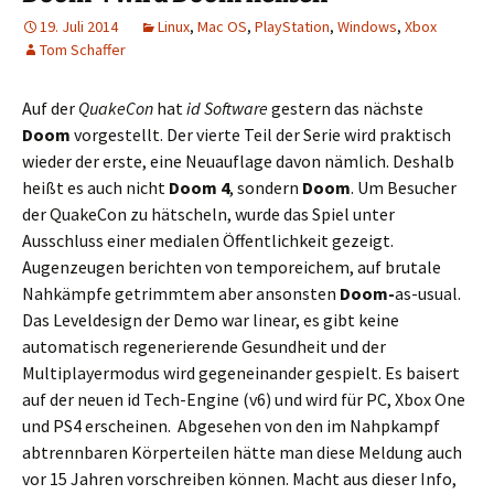
19. Juli 2014
Linux
,
Mac OS
,
PlayStation
,
Windows
,
Xbox
Tom Schaffer
Auf der
QuakeCon
hat
id Software
gestern das nächste
Doom
vorgestellt. Der vierte Teil der Serie wird praktisch
wieder der erste, eine Neuauflage davon nämlich. Deshalb
heißt es auch nicht
Doom 4
, sondern
Doom
. Um Besucher
der QuakeCon zu hätscheln, wurde das Spiel unter
Ausschluss einer medialen Öffentlichkeit gezeigt.
Augenzeugen berichten von temporeichem, auf brutale
Nahkämpfe getrimmtem aber ansonsten
Doom-
as-usual.
Das Leveldesign der Demo war linear, es gibt keine
automatisch regenerierende Gesundheit und der
Multiplayermodus wird gegeneinander gespielt. Es baisert
auf der neuen id Tech-Engine (v6) und wird für PC, Xbox One
und PS4 erscheinen. Abgesehen von den im Nahpkampf
abtrennbaren Körperteilen hätte man diese Meldung auch
vor 15 Jahren vorschreiben können. Macht aus dieser Info,